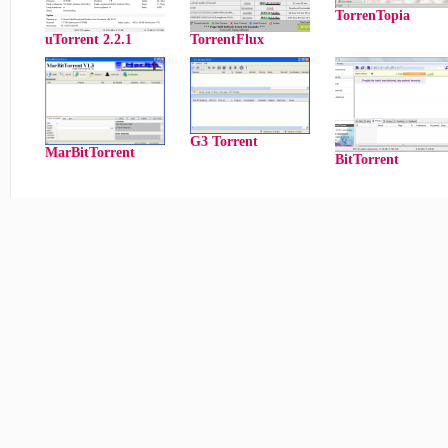
TorrenTopia
uTorrent 2.2.1
TorrentFlux
G3 Torrent
MarBitTorrent
BitTorrent