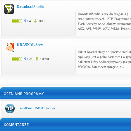
DownloadStudio
DownloadStudio służy do ściągania pli
stron internetowych i FTP. Programos p
4
7813
Flash, witryny www, obrazy, strumi
ASX, AVI, WMV, WAV, WMA. Progr...
KRASNAL Serv
Pakiet Krasnal służy do "postawienia
Aplikacja jest w pełni darmowa i w jęz
23
110788
pakietem który wykorzystywany jest pr
WWW na domowym sprzęcie, p...
TrustPort USB Antivirus