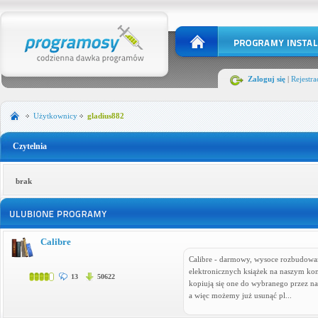
Zaloguj się
|
Rejestra
Użytkownicy
gladius882
Czytelnia
brak
Calibre
Calibre - darmowy, wysoce rozbudowa
elektronicznych książek na naszym kom
13
50622
kopiują się one do wybranego przez nas
a więc możemy już usunąć pl...