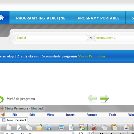
w
programosy.pl
eria zdjęć | Zrzuty ekranu | Screenshoty programu
SSuite Penumbra
Wróć do programu