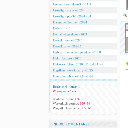
Coventor semulator3d v11.2
Crosslight apsys v2024
Crosslight pics3d v2024 x64
Datamine.discover v2024
Deform 14.0
Dental wings dwos v2021
Deswik nova v2026.3
Deswik suite v2026.1
Dgb earth sciences opendtect v7.0.8
Dhi mike zero v2025
Dhi-wasy feflow 2026 v11.0.4.24147
Digsilent powerfactory v2025
Dnv safeti phast v9.1.0 win64
Dodaj swój temat
Więcej tematów
Osób na forum:
1769
Wszystkich postów:
986444
Wszystkich tematów:
172061