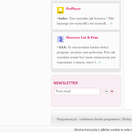
PotPlayer
~kuśka:
Tnie wszystko jak brzytwa ! Nikt
lepszego nie wymyślił i nie wymyśli ...
Directory List & Print
~AAA:
To rzeczywiście bardzo dobry
program, szczerze wart polecenia. Przy tak
wysokiej ocenie być może niestosowne jest
wspominać o innym, nieco l...
Programosy.pl
- codzienna dawka programów |
Dodaj 
Strona korzysta z plików cookie w celu r