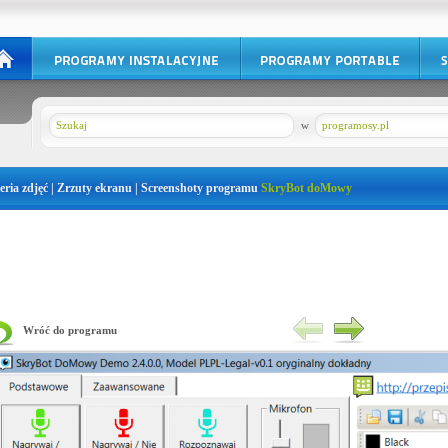
w
programosy.pl
eria zdjęć | Zrzuty ekranu | Screenshoty programu
SkryBot doMowy
Wróć do programu