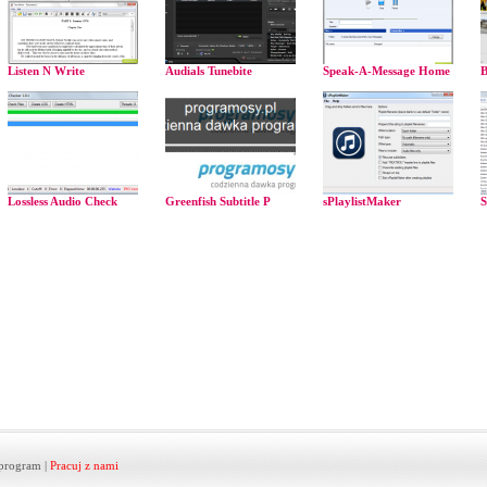
Listen N Write
Audials Tunebite
Speak-A-Message Home
B
Lossless Audio Check
Greenfish Subtitle P
sPlaylistMaker
S
program
|
Pracuj z nami