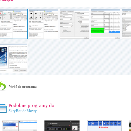
Powiększ
Wróć do programu
Podobne programy do
SkryBot doMowy