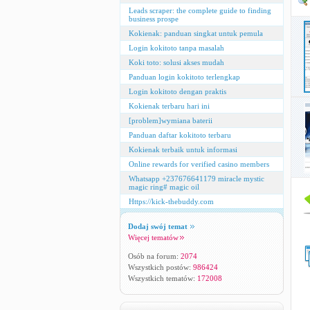
Leads scraper: the complete guide to finding
business prospe
Kokienak: panduan singkat untuk pemula
Login kokitoto tanpa masalah
Koki toto: solusi akses mudah
Panduan login kokitoto terlengkap
Login kokitoto dengan praktis
Kokienak terbaru hari ini
[problem]wymiana baterii
Panduan daftar kokitoto terbaru
Kokienak terbaik untuk informasi
Online rewards for verified casino members
Whatsapp +237676641179 miracle mystic
magic ring# magic oil
Https://kick-thebuddy.com
Dodaj swój temat
Więcej tematów
Osób na forum:
2074
Wszystkich postów:
986424
Wszystkich tematów:
172008