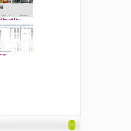
itTorrent Live
ongr