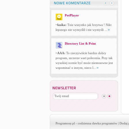
PotPlayer
~kuśka:
Tnie wszystko jak brzytwa ! Nikt
lepszego nie wymyślił i nie wymyśli ...
Directory List & Print
~AAA:
To rzeczywiście bardzo dobry
program, szczerze wart polecenia. Przy tak
wysokiej ocenie być może niestosowne jest
wspominać o innym, nieco l...
Programosy.pl
- codzienna dawka programów |
Dodaj 