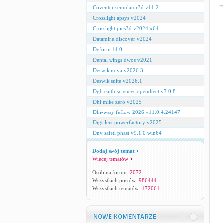
Coventor semulator3d v11.2
Crosslight apsys v2024
Crosslight pics3d v2024 x64
Datamine.discover v2024
Deform 14.0
Dental wings dwos v2021
Deswik nova v2026.3
Deswik suite v2026.1
Dgb earth sciences opendtect v7.0.8
Dhi mike zero v2025
Dhi-wasy feflow 2026 v11.0.4.24147
Digsilent powerfactory v2025
Dnv safeti phast v9.1.0 win64
Dodaj swój temat
Więcej tematów
Osób na forum:
2072
Wszystkich postów:
986444
Wszystkich tematów:
172061