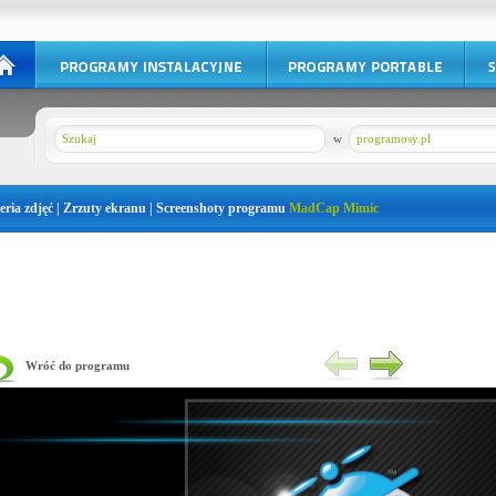
w
programosy.pl
eria zdjęć | Zrzuty ekranu | Screenshoty programu
MadCap Mimic
Wróć do programu