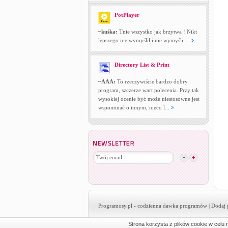
PotPlayer
~kuśka:
Tnie wszystko jak brzytwa ! Nikt
lepszego nie wymyślił i nie wymyśli ...
Directory List & Print
~AAA:
To rzeczywiście bardzo dobry
program, szczerze wart polecenia. Przy tak
wysokiej ocenie być może niestosowne jest
wspominać o innym, nieco l...
Programosy.pl
- codzienna dawka programów |
Dodaj 
Strona korzysta z plików cookie w celu r