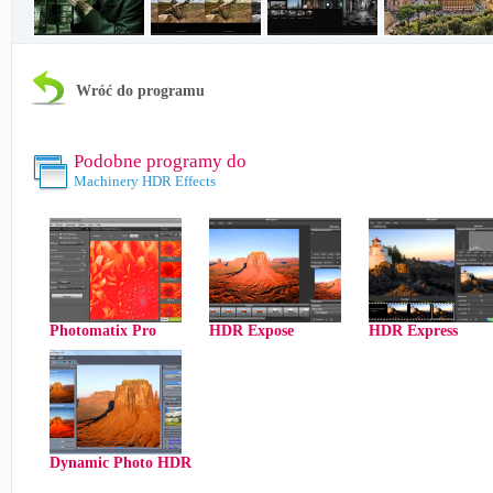
Wróć do programu
Podobne programy do
Machinery HDR Effects
Photomatix Pro
HDR Expose
HDR Express
Dynamic Photo HDR