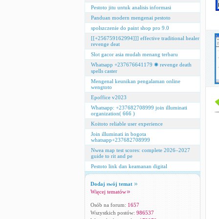
Pestoto jitu untuk analisis informasi
Panduan modern mengenai pestoto
spolszczenie do paint shop pro 9.0
[[+256759162994]]] effective traditional healer
revenge deat
Slot gacor asia mudah menang terbaru
Whatsapp +237676641179 ✺ revenge death
spells caster
Mengenal keunikan pengalaman online
wengtoto
Epoffice v2023
Whatsapp: +237682708999 join illuminati
organization( 666 )
Koitoto reliable user experience
Join illuminati in bogota
whatsapp+237682708999
Nwea map test scores: complete 2026–2027
guide to rit and pe
Pestoto link dan keamanan digital
Dodaj swój temat
Więcej tematów
Osób na forum:
1657
Wszystkich postów:
986537