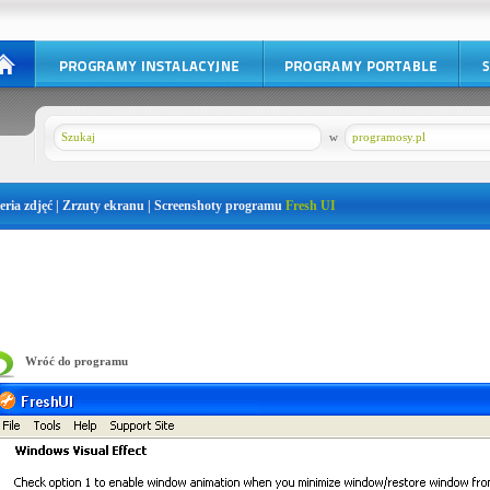
w
programosy.pl
eria zdjęć | Zrzuty ekranu | Screenshoty programu
Fresh UI
Wróć do programu