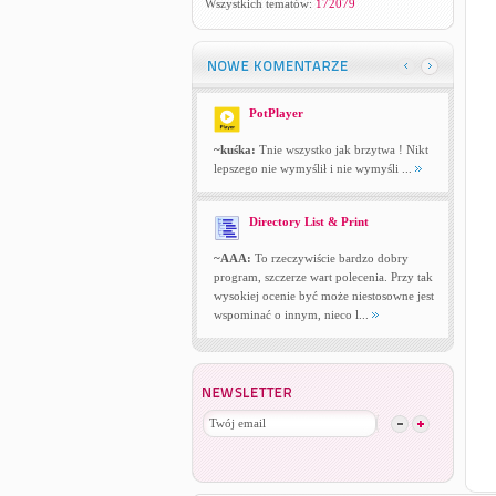
Wszystkich tematów:
172079
PotPlayer
~kuśka:
Tnie wszystko jak brzytwa ! Nikt
lepszego nie wymyślił i nie wymyśli ...
Directory List & Print
~AAA:
To rzeczywiście bardzo dobry
program, szczerze wart polecenia. Przy tak
wysokiej ocenie być może niestosowne jest
wspominać o innym, nieco l...