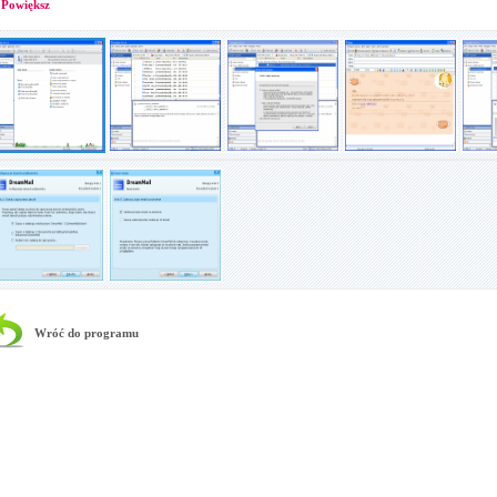
Powiększ
Wróć do programu