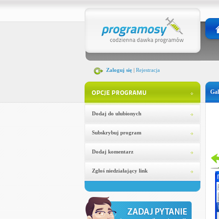
Zaloguj się
|
Rejestracja
Gal
Dodaj do ulubionych
Subskrybuj program
Dodaj komentarz
Zgłoś niedziałający link