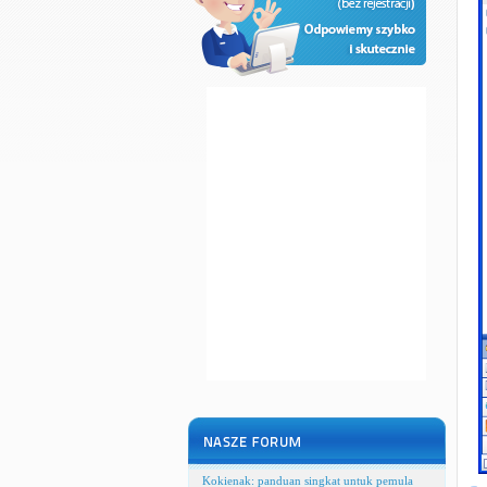
Kokienak: panduan singkat untuk pemula