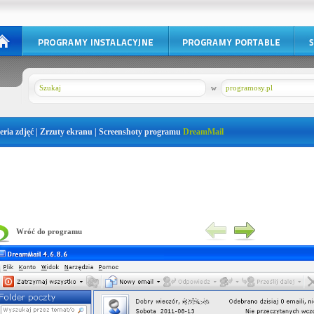
w
programosy.pl
eria zdjęć | Zrzuty ekranu | Screenshoty programu
DreamMail
Wróć do programu