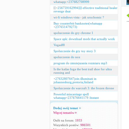
whatsapp:+237682708999
[[+256759162994]]] effective traditional healer
revenge deat
wi-fi windows vista - jak uruchomic ?
Buy counterfeit banknotes(whatsapp
+237651479273)
spolszczenie do gry chrome 1
Space apk: download mods that actually work
Vegas88
Spolszczenie do gry toy story 3
spolszczenie do nox
program do zmniejszania rozmiaru mp3
Is the kailas fuga the best trail shoe for ultra
running and
+27632807647join illuminati in
johannesburg,pretoria,finland
Spolszczenie do warcraft 3: the frozen throne
Powerful miscarriage spell
whatsapp+237676641179 /instant
Dodaj swój temat
Więcej tematów
Osób na forum:
1933
Wszystkich postów:
986501