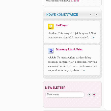
Wszystkich tematów:
172068
PotPlayer
~kuśka:
Tnie wszystko jak brzytwa ! Nikt
lepszego nie wymyślił i nie wymyśli ...
Directory List & Print
~AAA:
To rzeczywiście bardzo dobry
program, szczerze wart polecenia. Przy tak
wysokiej ocenie być może niestosowne jest
wspominać o innym, nieco l...