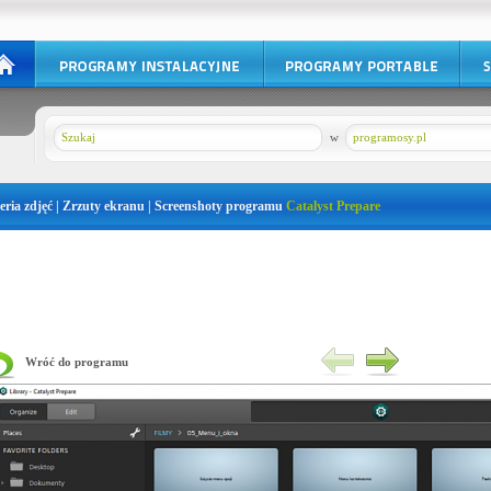
w
programosy.pl
eria zdjęć | Zrzuty ekranu | Screenshoty programu
Catalyst Prepare
Wróć do programu