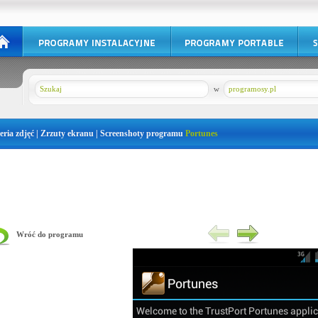
w
programosy.pl
eria zdjęć | Zrzuty ekranu | Screenshoty programu
Portunes
Wróć do programu