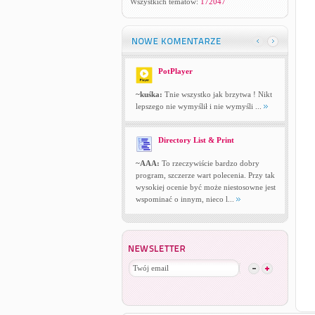
Wszystkich tematów:
172047
PotPlayer
~kuśka:
Tnie wszystko jak brzytwa ! Nikt
lepszego nie wymyślił i nie wymyśli ...
Directory List & Print
~AAA:
To rzeczywiście bardzo dobry
program, szczerze wart polecenia. Przy tak
wysokiej ocenie być może niestosowne jest
wspominać o innym, nieco l...