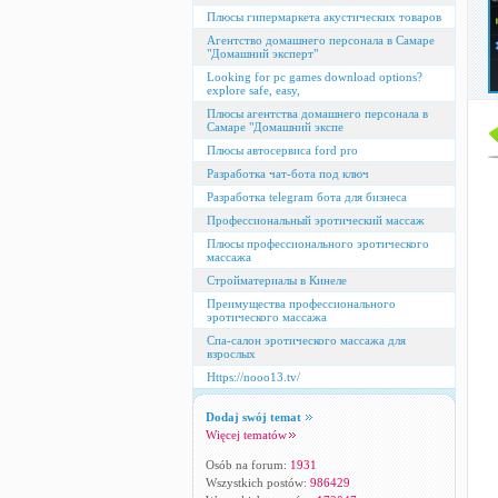
Плюсы гипермаркета акустических товаров
Агентство домашнего персонала в Самаре
"Домашний эксперт"
Looking for pc games download options?
explore safe, easy,
Плюсы агентства домашнего персонала в
Самаре "Домашний экспе
Плюсы автосервиса ford pro
Разработка чат-бота под ключ
Разработка telegram бота для бизнеса
Профессиональный эротический массаж
Плюсы профессионального эротического
массажа
Стройматериалы в Кинеле
Преимущества профессионального
эротического массажа
Спа-салон эротического массажа для
взрослых
Https://nooo13.tv/
Dodaj swój temat
Więcej tematów
Osób na forum:
1931
Wszystkich postów:
986429