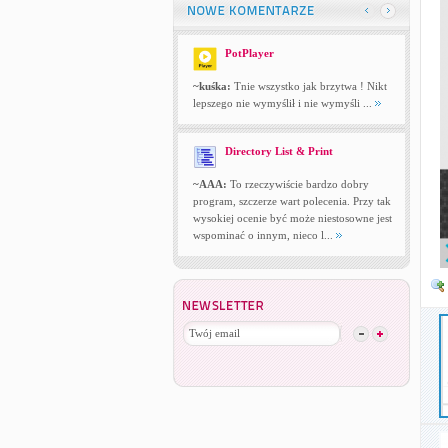
PotPlayer
~kuśka:
Tnie wszystko jak brzytwa ! Nikt
lepszego nie wymyślił i nie wymyśli ...
Directory List & Print
~AAA:
To rzeczywiście bardzo dobry
program, szczerze wart polecenia. Przy tak
wysokiej ocenie być może niestosowne jest
wspominać o innym, nieco l...