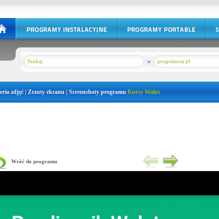
w
programosy.pl
eria zdjęć | Zrzuty ekranu | Screenshoty programu
Kursy Walut
Wróć do programu