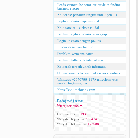
Leads scraper: the complete guide to finding
business prospe
Kokienak: panduan singkat untuk pemula
Login kokitoto tanpa masalah
Koki toto: solusi akses mudah
Panduan login kokitoto terlengkap
Login kokitoto dengan praktis
Kokienak terbaru hari ini
[problem]wymiana baterii
Panduan daftar kokitoto terbaru
Kokienak terbaik untuk informasi
Online rewards for verified casino members
Whatsapp +237676641179 miracle mystic
magic ring# magic oil
Https://kick-thebuddy.com
Dodaj swój temat
Więcej tematów
Osób na forum:
1932
Wszystkich postów:
986424
Wszystkich tematów:
172008