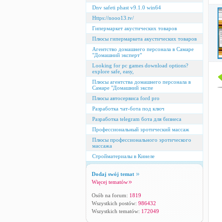
Dnv safeti phast v9.1.0 win64
Https://nooo13.tv/
Гипермаркет акустических товаров
Плюсы гипермаркета акустических товаров
Агентство домашнего персонала в Самаре
"Домашний эксперт"
Looking for pc games download options?
explore safe, easy,
Плюсы агентства домашнего персонала в
Самаре "Домашний экспе
Плюсы автосервиса ford pro
Разработка чат-бота под ключ
Разработка telegram бота для бизнеса
Профессиональный эротический массаж
Плюсы профессионального эротического
массажа
Стройматериалы в Кинеле
Dodaj swój temat
Więcej tematów
Osób na forum:
1819
Wszystkich postów:
986432
Wszystkich tematów:
172049