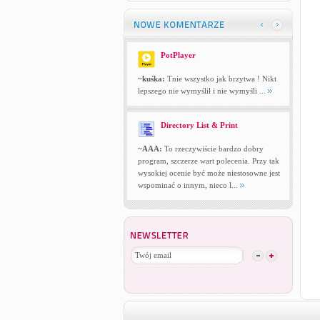
PotPlayer
~kuśka:
Tnie wszystko jak brzytwa ! Nikt
lepszego nie wymyślił i nie wymyśli ...
Directory List & Print
~AAA:
To rzeczywiście bardzo dobry
program, szczerze wart polecenia. Przy tak
wysokiej ocenie być może niestosowne jest
wspominać o innym, nieco l...