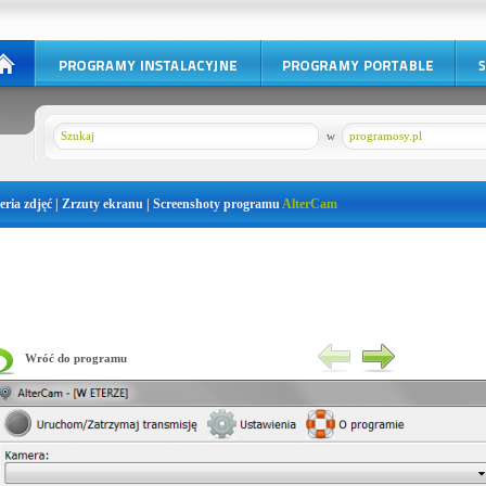
w
programosy.pl
eria zdjęć | Zrzuty ekranu | Screenshoty programu
AlterCam
Wróć do programu