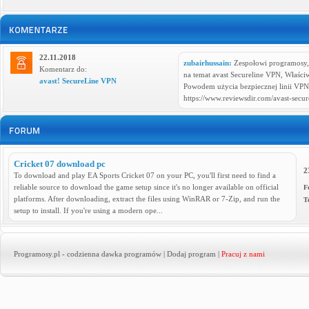
22.11.2018
zubairhussain:
Zespołowi programosy, u
Komentarz do:
na temat avast Secureline VPN, Właści
avast! SecureLine VPN
Powodem użycia bezpiecznej linii VPN 
https://www.reviewsdir.com/avast-secur
Cricket 07 download pc
2
To download and play EA Sports Cricket 07 on your PC, you'll first need to find a
reliable source to download the game setup since it's no longer available on official
F
platforms. After downloading, extract the files using WinRAR or 7-Zip, and run the
T
setup to install. If you're using a modern ope...
Programosy.pl
- codzienna dawka programów |
Dodaj program
|
Pracuj z nami