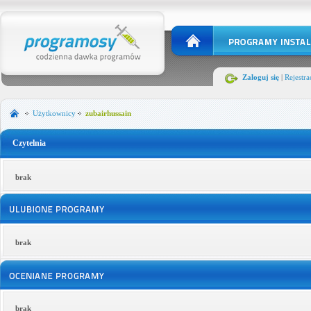
Zaloguj się
|
Rejestra
Użytkownicy
zubairhussain
Czytelnia
brak
brak
brak