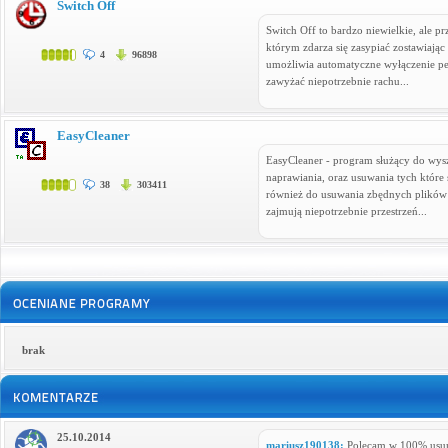
Switch Off
Switch Off to bardzo niewielkie, ale p
którym zdarza się zasypiać zostawiają
4
96898
umożliwia automatyczne wyłączenie pec
zawyżać niepotrzebnie rachu...
EasyCleaner
EasyCleaner - program służący do wysz
naprawiania, oraz usuwania tych które 
38
303411
również do usuwania zbędnych plików 
zajmują niepotrzebnie przestrzeń...
brak
25.10.2014
mariusz190138:
Polecam w 100% usu