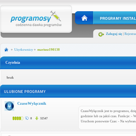
Zaloguj się
|
Rejestra
Użytkownicy
mariusz190138
Czytelnia
brak
CzasoWyłącznik
CzasoWyłącznik jest to programos, dzi
godzinie lub za jakiś czas. Funkcje: -
8
32547
Uruchom ponownie Czas: - Na wybraną 