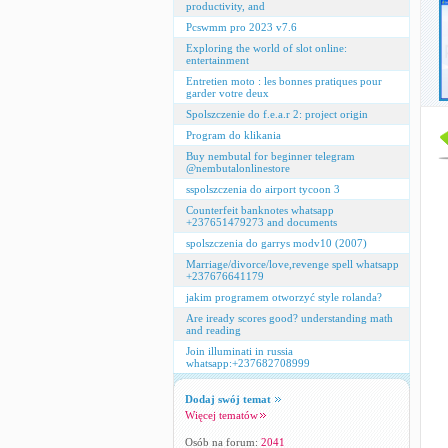
productivity, and
Pcswmm pro 2023 v7.6
Exploring the world of slot online:
entertainment
Entretien moto : les bonnes pratiques pour
garder votre deux
Spolszczenie do f.e.a.r 2: project origin
Program do klikania
Buy nembutal for beginner telegram
@nembutalonlinestore
sspolszczenia do airport tycoon 3
Counterfeit banknotes whatsapp
+237651479273 and documents
spolszczenia do garrys modv10 (2007)
Marriage/divorce/love,revenge spell whatsapp
+237676641179
jakim programem otworzyć style rolanda?
Are iready scores good? understanding math
and reading
Join illuminati in russia
whatsapp:+237682708999
Dodaj swój temat
Więcej tematów
Osób na forum:
2041