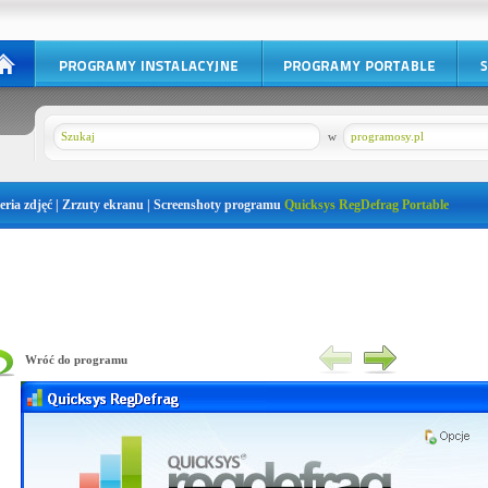
w
programosy.pl
eria zdjęć | Zrzuty ekranu | Screenshoty programu
Quicksys RegDefrag Portable
Wróć do programu