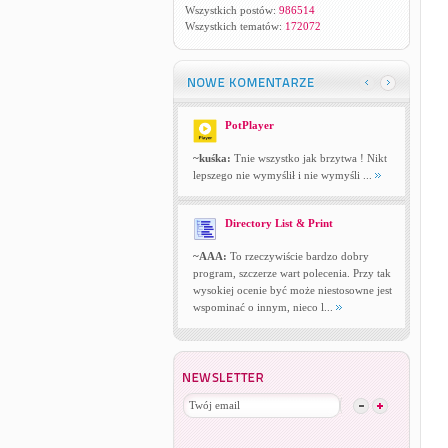
Wszystkich postów:
986514
Wszystkich tematów:
172072
PotPlayer
~kuśka:
Tnie wszystko jak brzytwa ! Nikt
lepszego nie wymyślił i nie wymyśli ...
Directory List & Print
~AAA:
To rzeczywiście bardzo dobry
program, szczerze wart polecenia. Przy tak
wysokiej ocenie być może niestosowne jest
wspominać o innym, nieco l...