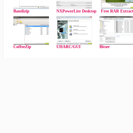
Bandizip
NXPowerLite Desktop
Free RAR Extrac
CoffeeZip
UHARC/GUI
Bitser