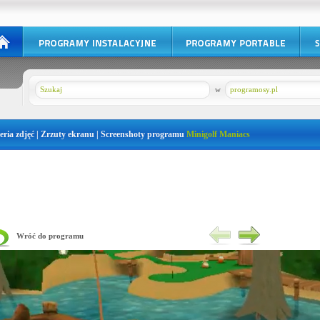
w
programosy.pl
eria zdjęć | Zrzuty ekranu | Screenshoty programu
Minigolf Maniacs
Wróć do programu