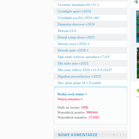
Coventor semulator3d v11.2
Crosslight apsys v2024
Crosslight pics3d v2024 x64
Datamine.discover v2024
Deform 14.0
Dental wings dwos v2021
Deswik nova v2026.3
Deswik suite v2026.1
Dgb earth sciences opendtect v7.0.8
Dhi mike zero v2025
Dhi-wasy feflow 2026 v11.0.4.24147
Digsilent powerfactory v2025
Dnv safeti phast v9.1.0 win64
Dodaj swój temat
Więcej tematów
Osób na forum:
1696
Wszystkich postów:
986444
Wszystkich tematów:
172061