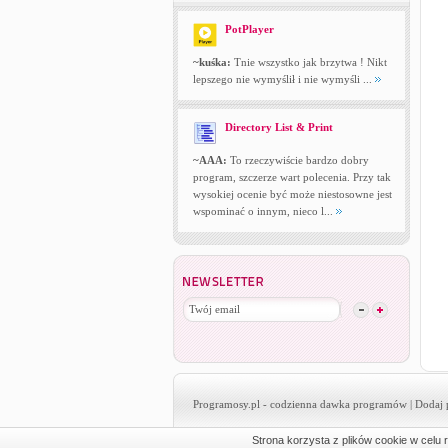
PotPlayer
~kuśka:
Tnie wszystko jak brzytwa ! Nikt
lepszego nie wymyślił i nie wymyśli ...
Directory List & Print
~AAA:
To rzeczywiście bardzo dobry
program, szczerze wart polecenia. Przy tak
wysokiej ocenie być może niestosowne jest
wspominać o innym, nieco l...
Programosy.pl
- codzienna dawka programów |
Dodaj 
Strona korzysta z plików cookie w celu r