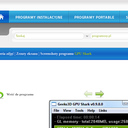
w
programosy.pl
eria zdjęć | Zrzuty ekranu | Screenshoty programu
GPU Shark
Wróć do programu