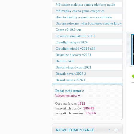
M3 casino malaysia betting platform guide
M3liveplay casino game categories
How to identify a genuine vca certificate
Usa erp software: what businesses need to know
Copre v2.10.0 win
Coventor semulator3d v11.2
Crosslight apsys v2024
Crosslight pics3d v2024 x64
Datamine.discover v2024
Deform 14.0
Dental wings dwos v2021
Deswik nova v2026.3
Deswik suite v2026.1
Dodaj swój temat
Więcej tematów
Osób na forum:
1812
Wszystkich postów:
986449
Wszystkich tematów:
172066