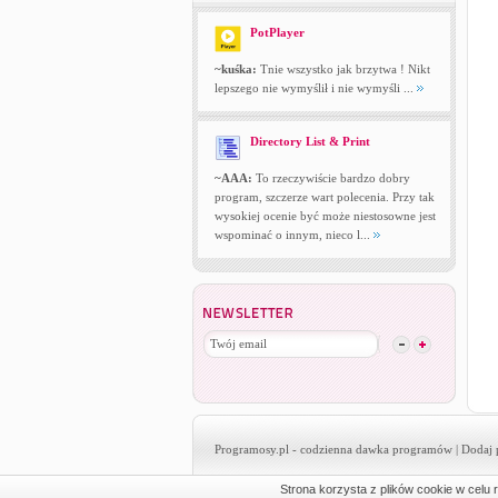
PotPlayer
~kuśka:
Tnie wszystko jak brzytwa ! Nikt
lepszego nie wymyślił i nie wymyśli ...
Directory List & Print
~AAA:
To rzeczywiście bardzo dobry
program, szczerze wart polecenia. Przy tak
wysokiej ocenie być może niestosowne jest
wspominać o innym, nieco l...
Programosy.pl
- codzienna dawka programów |
Dodaj 
Strona korzysta z plików cookie w celu r