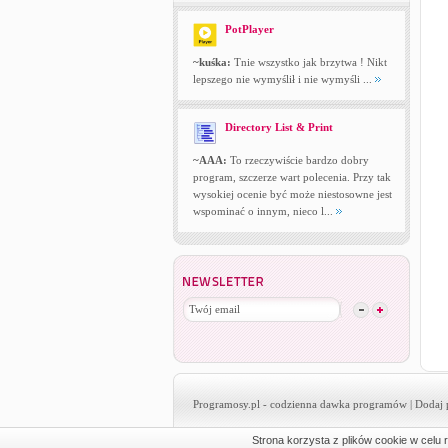
PotPlayer
~kuśka:
Tnie wszystko jak brzytwa ! Nikt
lepszego nie wymyślił i nie wymyśli ...
Directory List & Print
~AAA:
To rzeczywiście bardzo dobry
program, szczerze wart polecenia. Przy tak
wysokiej ocenie być może niestosowne jest
wspominać o innym, nieco l...
Programosy.pl
- codzienna dawka programów |
Dodaj 
Strona korzysta z plików cookie w celu r