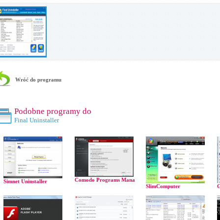
Wróć do programu
Podobne programy do
Final Uninstaller
Comodo Programs Mana
Simnet Uninstaller
SlimComputer
G