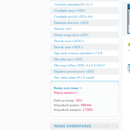
Coventor semulator3d v11.2
Crosslight apsys v2024
Crosslight pics3d v2024 x64
Datamine.discover v2024
Deform 14.0
Dental wings dwos v2021
Deswik nova v2026.3
Deswik suite v2026.1
Dgb earth sciences opendtect v7.0.8
Dhi mike zero v2025
Dhi-wasy feflow 2026 v11.0.4.24147
Digsilent powerfactory v2025
Dnv safeti phast v9.1.0 win64
Dodaj swój temat
Więcej tematów
Osób na forum:
1811
Wszystkich postów:
986444
Wszystkich tematów:
172061