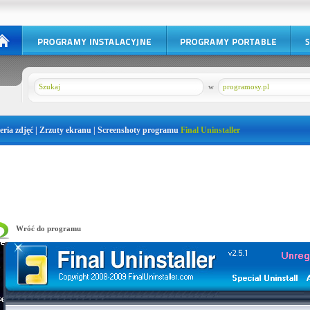
w
programosy.pl
eria zdjęć | Zrzuty ekranu | Screenshoty programu
Final Uninstaller
Wróć do programu