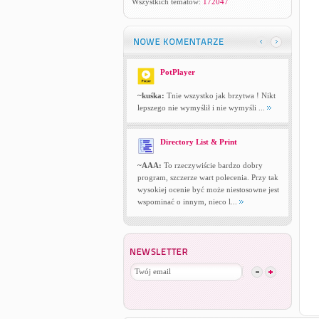
Wszystkich tematów:
172047
PotPlayer
~kuśka:
Tnie wszystko jak brzytwa ! Nikt
lepszego nie wymyślił i nie wymyśli ...
Directory List & Print
~AAA:
To rzeczywiście bardzo dobry
program, szczerze wart polecenia. Przy tak
wysokiej ocenie być może niestosowne jest
wspominać o innym, nieco l...