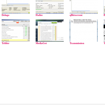
Deluge
Halite
qBittorrent
B
Tribler
MediaGet
Transmission
T