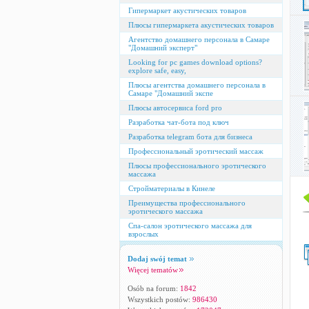
Гипермаркет акустических товаров
Плюсы гипермаркета акустических товаров
Агентство домашнего персонала в Самаре
"Домашний эксперт"
Looking for pc games download options?
explore safe, easy,
Плюсы агентства домашнего персонала в
Самаре "Домашний экспе
Плюсы автосервиса ford pro
Разработка чат-бота под ключ
Разработка telegram бота для бизнеса
Профессиональный эротический массаж
Плюсы профессионального эротического
массажа
Стройматериалы в Кинеле
Преимущества профессионального
эротического массажа
Спа-салон эротического массажа для
взрослых
Dodaj swój temat
Więcej tematów
Osób na forum:
1842
Wszystkich postów:
986430