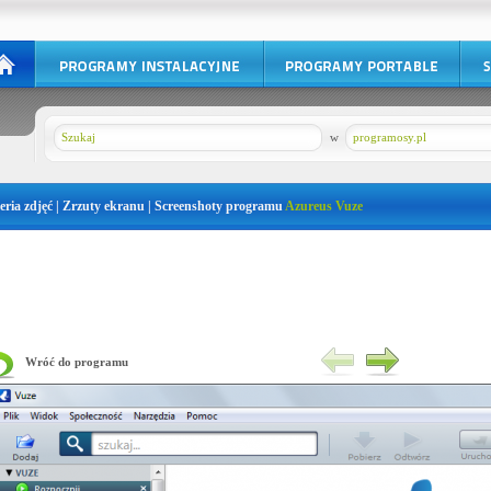
w
programosy.pl
eria zdjęć | Zrzuty ekranu | Screenshoty programu
Azureus Vuze
Wróć do programu