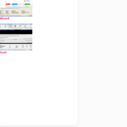
itLord
ixati