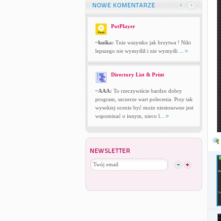
PotPlayer
~kuśka:
Tnie wszystko jak brzytwa ! Nikt
lepszego nie wymyślił i nie wymyśli ...
Directory List & Print
~AAA:
To rzeczywiście bardzo dobry
program, szczerze wart polecenia. Przy tak
wysokiej ocenie być może niestosowne jest
wspominać o innym, nieco l...