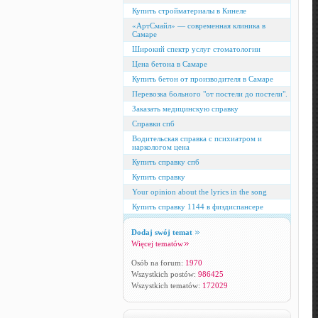
Купить стройматериалы в Кинеле
«АртСмайл» — современная клиника в
Самаре
Широкий спектр услуг стоматологии
Цена бетона в Самаре
Купить бетон от производителя в Самаре
Перевозка больного "от постели до постели".
Заказать медицинскую справку
Справки спб
Водительская справка с психиатром и
наркологом цена
Купить справку спб
Купить справку
Your opinion about the lyrics in the song
Купить справку 1144 в физдиспансере
Dodaj swój temat
Więcej tematów
Osób na forum:
1970
Wszystkich postów:
986425
Wszystkich tematów:
172029