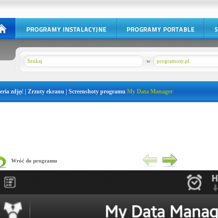
w
programosy.pl
eria zdjęć | Zrzuty ekranu | Screenshoty programu
My Data Manager
Wróć do programu