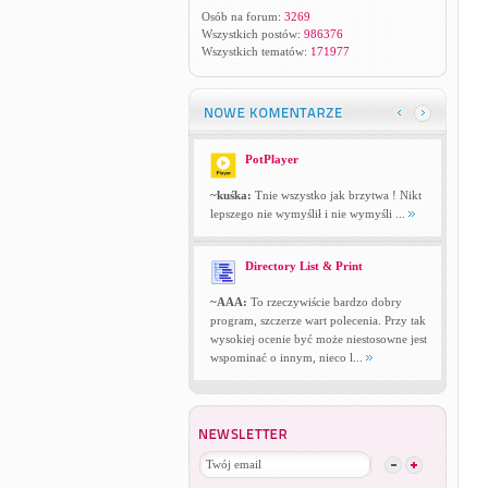
Osób na forum:
3269
Wszystkich postów:
986376
Wszystkich tematów:
171977
PotPlayer
~kuśka:
Tnie wszystko jak brzytwa ! Nikt
lepszego nie wymyślił i nie wymyśli ...
Directory List & Print
~AAA:
To rzeczywiście bardzo dobry
program, szczerze wart polecenia. Przy tak
wysokiej ocenie być może niestosowne jest
wspominać o innym, nieco l...