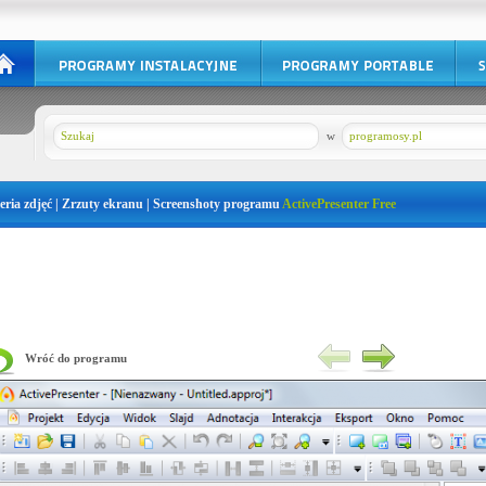
w
programosy.pl
eria zdjęć | Zrzuty ekranu | Screenshoty programu
ActivePresenter Free
Wróć do programu