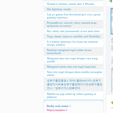
Пошив и тюнинг салона авто в Москве
Hat digitzing canada
Can pc games free download give you a great
gaming experienc
Przypadkowy wieczór, który zmienił moje
spojrzenie na rozryw
Buy safely and permanently at seo smm farm
Yoga classes: improve mobility and flexibility
Is a battery generator for home the smartest
energy solution
Panduan mengenal togel online secara
menyeluruh
Mengenal situs toto togel dengan cara yang
mudah
Mengenal sistem situs toto togel masa kini
Situs toto togel dengan akses melalui perangkat
seluler
성북구출장콜걸♬30대↕텔레dob143↕성북구
출장아가씨★성북구출장떡치기㉷성북구출장
언니↗성북구키스방〓안마
Mabilis na pag-unlad ng online gaming sa
pilipinas
Dodaj swój temat
Więcej tematów