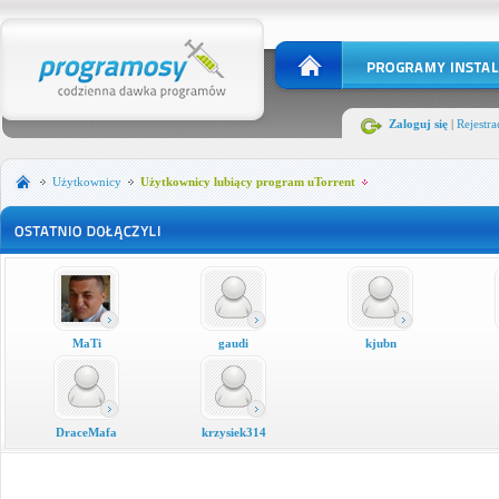
Zaloguj się
|
Rejestra
Użytkownicy
Użytkownicy lubiący program uTorrent
MaTi
gaudi
kjubn
DraceMafa
krzysiek314