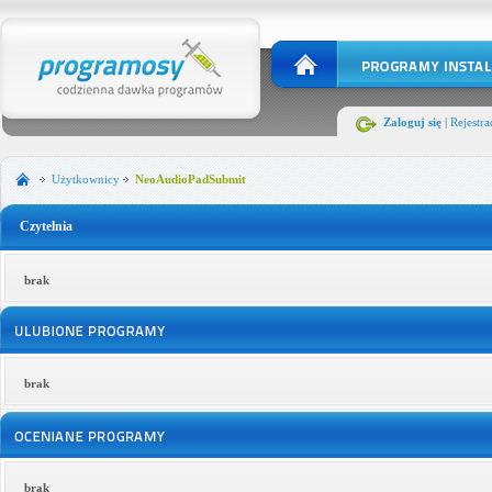
Zaloguj się
|
Rejestra
Użytkownicy
NeoAudioPadSubmit
Czytelnia
brak
brak
brak