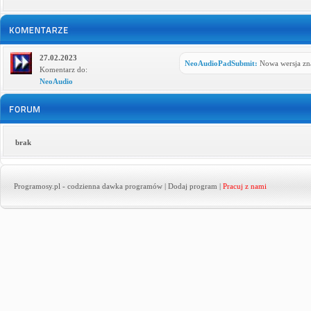
27.02.2023
NeoAudioPadSubmit:
Nowa wersja zna
Komentarz do:
NeoAudio
brak
Programosy.pl
- codzienna dawka programów |
Dodaj program
|
Pracuj z nami