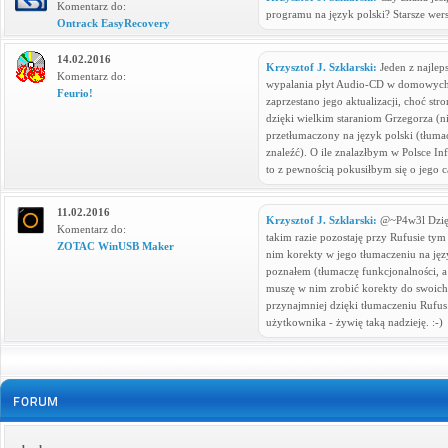
Komentarz do:
programu na język polski? Starsze wers
Ontrack EasyRecovery
14.02.2016
Krzysztof J. Szklarski:
Jeden z najleps
Komentarz do:
wypalania płyt Audio-CD w domowych w
Feurio!
zaprzestano jego aktualizacji, choć str
dzięki wielkim staraniom Grzegorza (ni
przetłumaczony na język polski (tłum
znaleźć). O ile znalazłbym w Polsce In
to z pewnością pokusiłbym się o jego ca
11.02.2016
Krzysztof J. Szklarski:
@~P4w3l Dzięk
Komentarz do:
takim razie pozostaję przy Rufusie tym
ZOTAC WinUSB Maker
nim korekty w jego tłumaczeniu na języ
poznałem (tłumaczę funkcjonalności, a
muszę w nim zrobić korekty do swoich 
przynajmniej dzięki tłumaczeniu Rufus s
użytkownika - żywię taką nadzieję. :-)