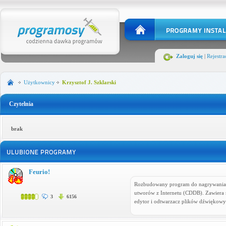
Zaloguj się
|
Rejestra
Użytkownicy
Krzysztof J. Szklarski
Czytelnia
brak
Feurio!
Rozbudowany program do nagrywania p
utworów z Internetu (CDDB). Zawiera n
3
6156
edytor i odtwarzacz plików dźwiękowy