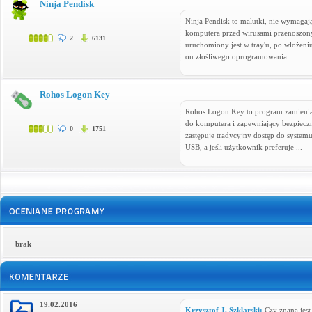
Ninja Pendisk
Ninja Pendisk to malutki, nie wymagają
komputera przed wirusami przenoszon
2
6131
uruchomiony jest w tray'u, po włożeni
on złośliwego oprogramowania...
Rohos Logon Key
Rohos Logon Key to program zamieni
do komputera i zapewniający bezpiec
0
1751
zastępuje tradycyjny dostęp do syste
USB, a jeśli użytkownik preferuje ...
brak
19.02.2016
Krzysztof J. Szklarski:
Czy znana jest