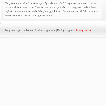
Chcę zmienić telefon komórkowy mój budżet to 1200zł czy może ktoś doradzić ze
T
swojego doświadczenia jakiś telefon który nie będzie bardzo się grzał i będzie dość
szybki ? interesuje mnie też b.dobry zasięg telefonu. Obecnie mam LG G2 ale ostatnio
telefon znacznie zwolnił mam go już ponad ...
Programosy.pl
- codzienna dawka programów |
Dodaj program
|
Pracuj z nami