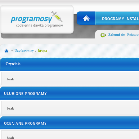
Zaloguj się
|
Rejestra
Użytkownicy
krupa
Czytelnia
brak
brak
brak