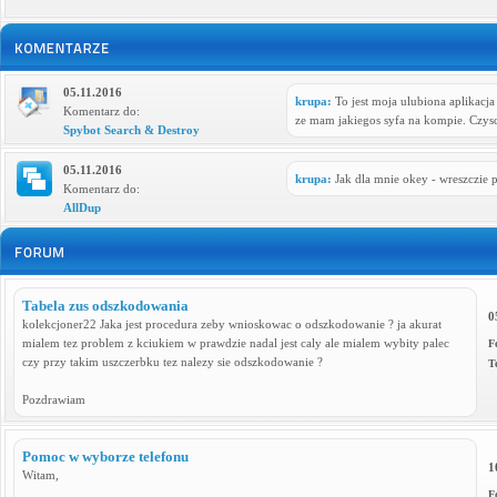
05.11.2016
krupa:
To jest moja ulubiona aplikacj
Komentarz do:
ze mam jakiegos syfa na kompie. Czysc
Spybot Search & Destroy
05.11.2016
krupa:
Jak dla mnie okey - wreszczie p
Komentarz do:
AllDup
Tabela zus odszkodowania
0
kolekcjoner22 Jaka jest procedura zeby wnioskowac o odszkodowanie ? ja akurat
mialem tez problem z kciukiem w prawdzie nadal jest caly ale mialem wybity palec
F
czy przy takim uszczerbku tez nalezy sie odszkodowanie ?
T
Pozdrawiam
Pomoc w wyborze telefonu
1
Witam,
F