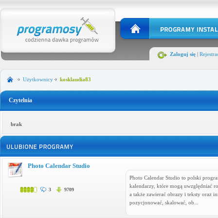
Zaloguj się
|
Rejestra
Użytkownicy
kosklaudia83
Czytelnia
brak
Photo Calendar Studio
Photo Calendar Studio to polski progr
kalendarzy, które mogą uwzględniać ro
3
9709
a także zawierać obrazy i teksty oraz 
pozycjonować, skalować, ob...