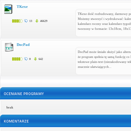
TKexe
TKexe dość rozbudowany, darmowy pro
Możemy stworzyć i wydrukować: kalen
13
46629
kalendarz roczny oraz kalendarz tygo
tworzony w formacie: 13x18cm, 18x13
DocPad
DocPad może śmiało służyć jako altern
że program spełnia tę samą funkcję co N
0
642
tekstowe plain-text (niezakodowany tek
znacznie ułatwiających...
brak