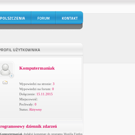
Komputermaniak
Wypowiedzi na stronie:
3
Wypowiedzi na forum:
0
Dołączenie:
15.11.2015
Miejscowość:
Pochwały:
0
Status:
Aktywny
rogramosowy dziennik zdarzeń
Komputermaniak
dodał(a) komentarz do programu Mozilla Firefox