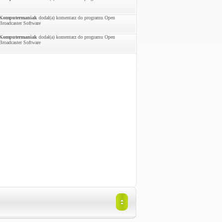
Komputermaniak
dodał(a) komentarz do programu Open
Broadcaster Software
Komputermaniak
dodał(a) komentarz do programu Open
Broadcaster Software