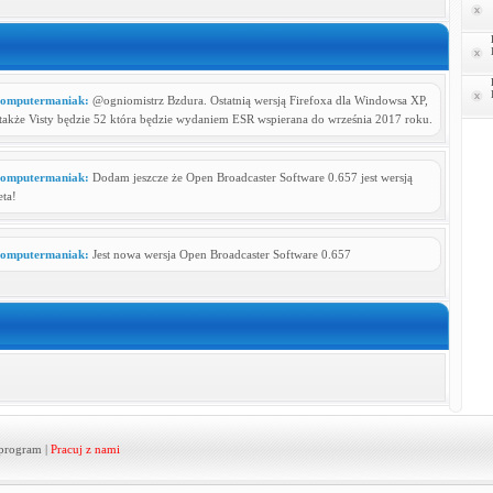
omputermaniak:
@ogniomistrz Bzdura. Ostatnią wersją Firefoxa dla Windowsa XP,
 także Visty będzie 52 która będzie wydaniem ESR wspierana do września 2017 roku.
omputermaniak:
Dodam jeszcze że Open Broadcaster Software 0.657 jest wersją
eta!
omputermaniak:
Jest nowa wersja Open Broadcaster Software 0.657
program
|
Pracuj z nami