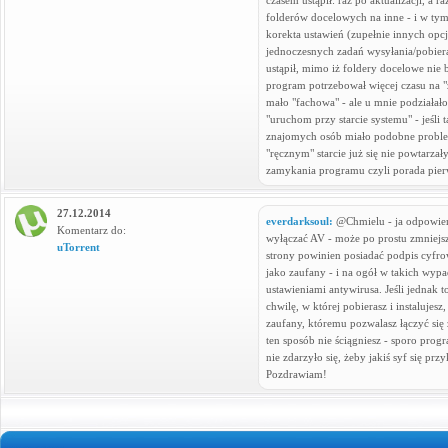
czasem ustąpił: raz po aktualizacji, a r
folderów docelowych na inne - i w ty
korekta ustawień (zupełnie innych opcj
jednoczesnych zadań wysyłania/pobiera
ustąpił, mimo iż foldery docelowe nie 
program potrzebował więcej czasu na "
mało "fachowa" - ale u mnie podziałał
"uruchom przy starcie systemu" - jeśli ta
znajomych osób miało podobne problem
"ręcznym" starcie już się nie powtarza
zamykania programu czyli porada pie
27.12.2014
everdarksoul:
@Chmielu - ja odpowiem
Komentarz do:
wyłączać AV - może po prostu zmniejsz 
uTorrent
strony powinien posiadać podpis cyfro
jako zaufany - i na ogół w takich wy
ustawieniami antywirusa. Jeśli jednak t
chwilę, w której pobierasz i instalujes
zaufany, któremu pozwalasz łączyć się
ten sposób nie ściągniesz - sporo prog
nie zdarzyło się, żeby jakiś syf się p
Pozdrawiam!