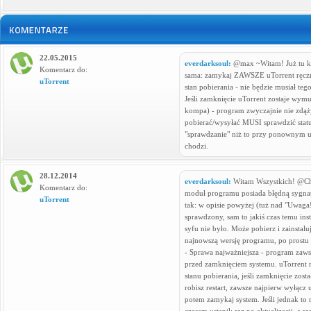
22.05.2015
everdarksoul:
@max ~Witam! Już tu kt
Komentarz do:
sama: zamykaj ZAWSZE uTorrent ręczni
uTorrent
stan pobierania - nie będzie musiał 
Jeśli zamknięcie uTorrent zostaje wymu
kompa) - program zwyczajnie nie zdąż
pobierać/wysyłać MUSI sprawdzić statu
"sprawdzanie" niż to przy ponownym uru
chodzi.
28.12.2014
everdarksoul:
Witam Wszystkich! @Chmi
Komentarz do:
moduł programu posiada błędną sygnatu
uTorrent
tak: w opisie powyżej (tuż nad "Uwaga!"
sprawdzony, sam to jakiś czas temu ins
syfu nie było. Może pobierz i zainstaluj 
najnowszą wersję programu, po prostu 
- Sprawa najważniejsza - program zaw
przed zamknięciem systemu. uTorrent n
stanu pobierania, jeśli zamknięcie zos
robisz restart, zawsze najpierw wyłącz 
potem zamykaj system. Jeśli jednak to 