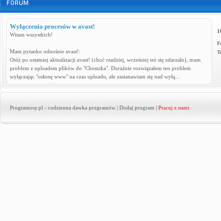
Wyłączenia procesów w avast!
1
Witam wszystkich!
F
Mam pytanko odnośnie avast!:
T
Otóż po ostatniej aktualizacji avast! (choć rzadziej, wcześniej też się zdarzało), mam
problem z uploadem plików do "Chomika". Doraźnie rozwiązałem ten problem
wyłączając "osłonę www" na czas uploadu, ale zastanawiam się nad wyłą...
Programosy.pl
- codzienna dawka programów |
Dodaj program
|
Pracuj z nami