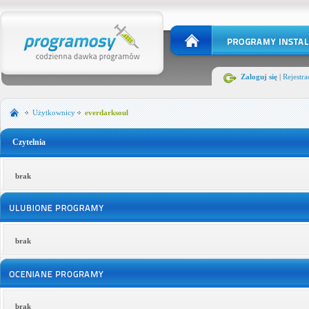
Zaloguj się
|
Rejestra
Użytkownicy
everdarksoul
Czytelnia
brak
brak
brak