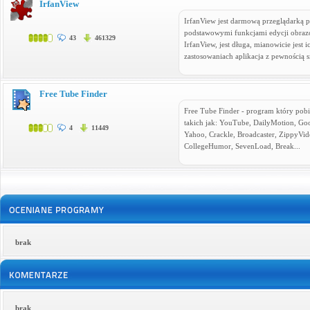
IrfanView
IrfanView jest darmową przeglądarką
podstawowymi funkcjami edycji obrazów
43
461329
IrfanView, jest długa, mianowicie jes
zastosowaniach aplikacja z pewnością s
Free Tube Finder
Free Tube Finder - program który pobi
takich jak: YouTube, DailyMotion, Goo
4
11449
Yahoo, Crackle, Broadcaster, ZippyVi
CollegeHumor, SevenLoad, Break...
brak
brak