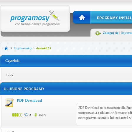
Zaloguj się
|
Rejestra
Użytkownicy
daria4823
Czytelnia
brak
PDF Download
PDF Download to rozszerzenie dla Fir
postępowania z plikami w formacie pd
2
45378
zewnętrznym czytniku lub zobaczyć 