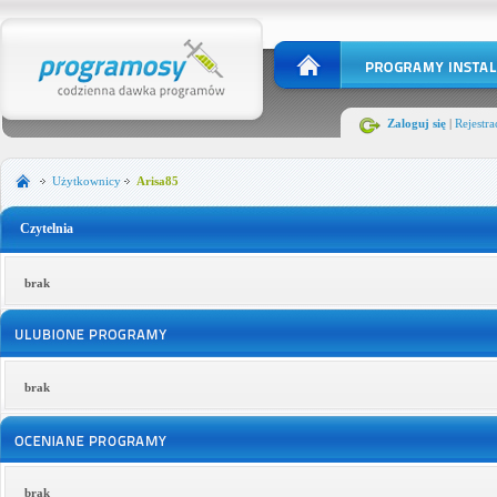
Zaloguj się
|
Rejestra
Użytkownicy
Arisa85
Czytelnia
brak
brak
brak