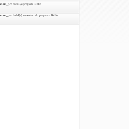
adam_per
ocenił(a) program Biblia
adam_per
dodał(a) komentarz do programu Biblia