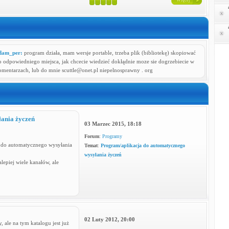
Więcej
dam_per:
program działa, mam wersje portable, trzeba plik (bibliotekę) skopiować
o odpowiedniego miejsca, jak chcecie wiedzieć dokłądnie moze sie dogrzebiecie w
omentarzach, lub do mnie scuttle@onet.pl niepelnosprawny . org
ania życzeń
03 Marzec 2015, 18:18
Forum
:
Programy
) do automatycznego wysyłania
Temat
:
Program/aplikacja do automatycznego
wysyłania życzeń
alepiej wiele kanałów, ale
02 Luty 2012, 20:00
 ale na tym katalogu jest już