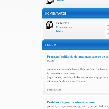
05.04.2017
a
Komentarz do:
d
Biblia
k
Program/aplikacja do automatycznego wysył
witam,
poszukuję program/aplikację (lub program +aplikacja
życzeń okolicznościowych
(typu: święta, urodziny, imieniny, rocznice itp) przez n
minimum facebook + email + sms.
pozdrawiam
Problem z tagami w otwartym mini
pobrał bym najnowszą wersję, jeśli by projekt był nowy,