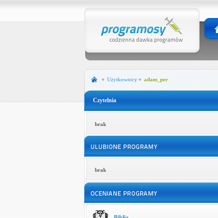
Użytkownicy
adam_per
Czytelnia
brak
brak
Biblia