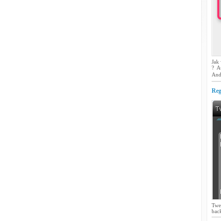
Jak
? A
And
Reg
Twe
back