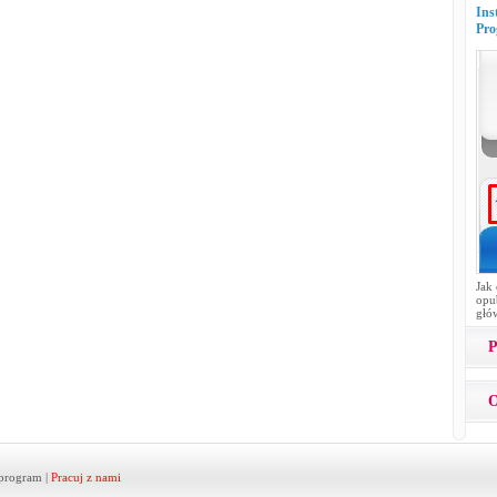
Ins
Pro
Jak
opub
głó
P
O
program
|
Pracuj z nami