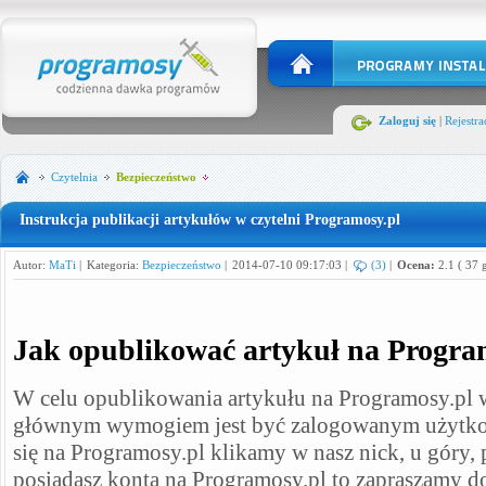
Zaloguj się
|
Rejestra
Czytelnia
Bezpieczeństwo
Instrukcja publikacji artykułów w czytelni Programosy.pl
Autor:
MaTi
|
Kategoria:
Bezpieczeństwo
|
2014-07-10 09:17:03 |
(3)
|
Ocena:
2.1
(
37
g
Jak opublikować artykuł na Progra
W celu opublikowania artykułu na Programosy.pl 
głównym wymogiem jest być zalogowanym użytk
się na Programosy.pl klikamy w nasz nick, u góry, po
posiadasz konta na Programosy.pl to zapraszamy 