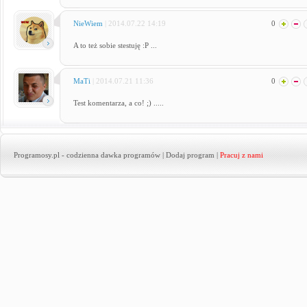
NieWiem
| 2014.07.22 14:19
0
A to też sobie stestuję :P ...
MaTi
| 2014.07.21 11:36
0
Test komentarza, a co! ;) .....
Programosy.pl
- codzienna dawka programów |
Dodaj program
|
Pracuj z nami