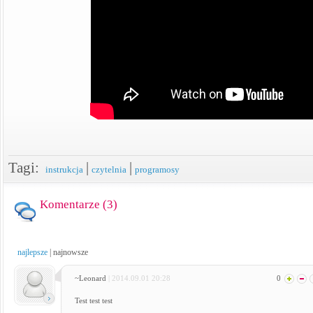
Tagi:
|
|
instrukcja
czytelnia
programosy
Komentarze (
3
)
najlepsze
|
najnowsze
~Leonard
| 2014.09.01 20:28
0
Test test test