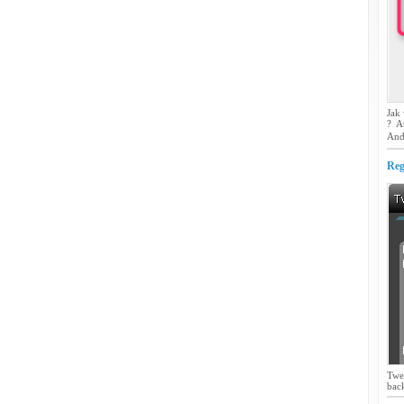
Jak
? A
And
Reg
Twe
back