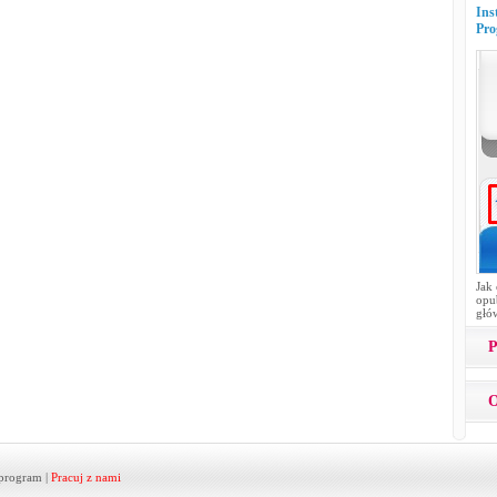
Ins
Pro
Jak
opub
głó
P
O
program
|
Pracuj z nami