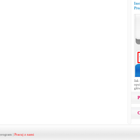
Ins
Pro
Jak
opub
głó
P
O
program
|
Pracuj z nami