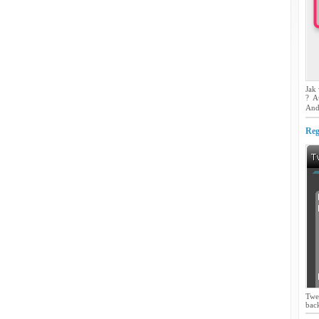
Jak
? A
And
Reg
Twe
back