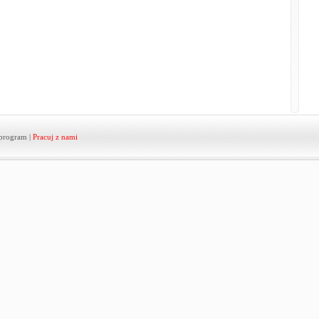
program
|
Pracuj z nami