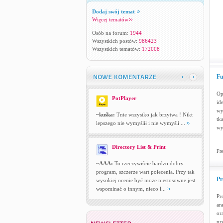
Dodaj swój temat
Więcej tematów
Osób na forum:
1944
Wszystkich postów:
986423
Wszystkich tematów:
172008
Fu
Op
PotPlayer
id
wy
~kuśka:
Tnie wszystko jak brzytwa ! Nikt
tk
lepszego nie wymyślił i nie wymyśli ...
wy
Directory List & Print
Fre
~AAA:
To rzeczywiście bardzo dobry
program, szczerze wart polecenia. Przy tak
Pr
wysokiej ocenie być może niestosowne jest
wspominać o innym, nieco l...
Pr
ar
or
pr