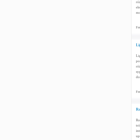
ró
el
mo
Fre
Li
Li
po
ró
sy
do
Fre
Ro
Ro
tr
in
up