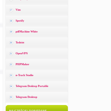
Vim
17
Spotify
18
pdfMachine White
19
Todoist
20
OpenVPN
21
PHPMaker
22
n-Track Studio
23
Telegram Desktop Portable
24
Telegram Desktop
25