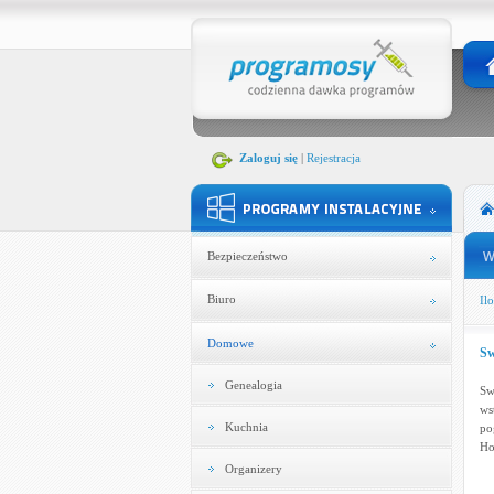
Zaloguj się
|
Rejestracja
Bezpieczeństwo
Biuro
Ilo
Domowe
Sw
Genealogia
Sw
ws
Kuchnia
po
Ho
Organizery