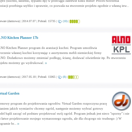
ętrz (kuchni, łazienki, sypialni itp) w przeciągu zaledwie kilku minut! Proces tworzenia
anżacji przebiega szybko i sprawnie, co pozwala na stworzenie projektu zgodnie z własną inw...
eware (darmowa) | 2014.07.07 | Pobrań: 15735 |
(18)
|
NO Kitchen Planner 17b
NO Kitchen Planner program do aranżacji kuchni. Program umożliwia
worzenie własnej kuchni korzystając z asortymentu mebli niemieckiej firmy
NO. Dodatkowo możemy zmieniać podłogę, ścianę, dodawać oświetlenie itp. Po stworzeniu
ojektu możemy go wydrukować.
eware (darmowa) | 2017.05.18 | Pobrań: 15065 |
(8)
|
rtual Garden
rmowy program do projektowania ogrodów. Virtual Garden rozpoczyna pracę
taniem jakich wymiarów chcemy ogród, następnie możemy wybrać gotowy
del bądź zacząć od podstaw projektować swój ogród. Program jednak jest nieco "oporny" i nie
st łatwe projektowanie swojego wymarzonego ogrodu, ale dla chcącego nic trudnego :) W
ogramie br...