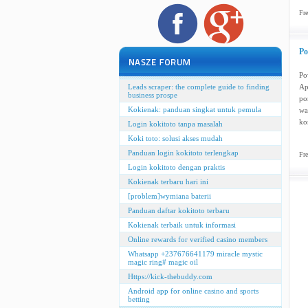
Fre
Po
Po
Leads scraper: the complete guide to finding
Ap
business prospe
po
Kokienak: panduan singkat untuk pemula
wa
ko
Login kokitoto tanpa masalah
Koki toto: solusi akses mudah
Panduan login kokitoto terlengkap
Fre
Login kokitoto dengan praktis
Kokienak terbaru hari ini
[problem]wymiana baterii
Panduan daftar kokitoto terbaru
Kokienak terbaik untuk informasi
Online rewards for verified casino members
Whatsapp +237676641179 miracle mystic
magic ring# magic oil
Https://kick-thebuddy.com
Android app for online casino and sports
betting