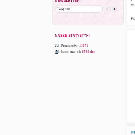
mo
Fre
Programów:
11971
Istniejemy od:
8588 dni
NE