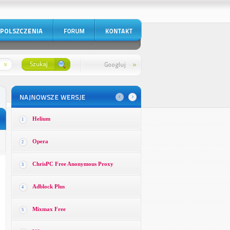
Helium
1
Opera
2
ChrisPC Free Anonymous Proxy
3
Adblock Plus
4
Mixmax Free
5