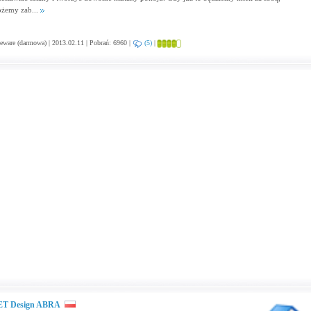
żemy zab...
eware (darmowa) | 2013.02.11 | Pobrań: 6960 |
(5)
|
T Design ABRA