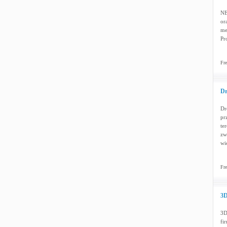
NE
or
me
Pr
Fre
Dr
Dr
pr
te
zw
wi
Fre
3D
3D
fi