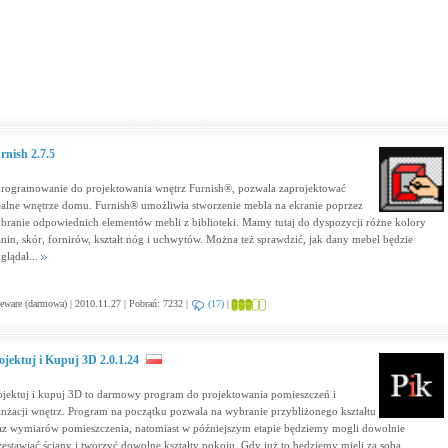
rnish 2.7.5
rogramowanie do projektowania wnętrz Furnish®, pozwala zaprojektować
ealne wnętrze domu. Furnish® umożliwia stworzenie mebla na ekranie poprzez
branie odpowiednich elementów mebli z biblioteki. Mamy tutaj do dyspozycji różne kolory
anin, skór, fornirów, kształt nóg i uchwytów. Można też sprawdzić, jak dany mebel będzie
glądał...
eware (darmowa) | 2010.11.27 | Pobrań: 7232 |
(17)
|
ojektuj i Kupuj 3D 2.0.1.24
ojektuj i kupuj 3D to darmowy program do projektowania pomieszczeń i
anżacji wnętrz. Program na początku pozwala na wybranie przybliżonego kształtu
az wymiarów pomieszczenia, natomiast w późniejszym etapie będziemy mogli dowolnie
zestawiać ściany i tworzyć dowolne kształty pokoju. Gdy już to będziemy mieli za sobą,