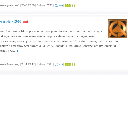
eware (darmowa) | 2008.02.08 | Pobrań: 7559 |
(0)
|
wer Net+ 2010
wer Net+ jest polskim programem służącym do aranżacji i wizualizacji wnętrz.
likacja daje nam możliwość dokładnego ustalenia kształtów i wymiarów
mieszczenia, a następnie przenosi nas do umeblowania. Do wyboru mamy bardzo szeroki
chlarz elementów wyposażenia, takich jak meble, okna, drzwi, obrazy, zegary, grzejniki,
minki i wi...
eware (darmowa) | 2011.03.17 | Pobrań: 7505 |
(1)
|