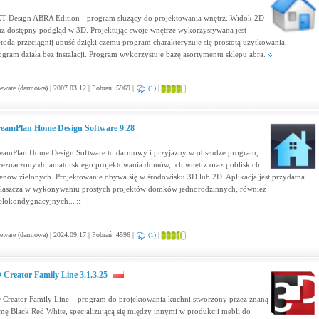
T Design ABRA Edition - program służący do projektowania wnętrz. Widok 2D
az dostępny podgląd w 3D. Projektując swoje wnętrze wykorzystywana jest
toda przeciągnij upuść dzięki czemu program charakteryzuje się prostotą użytkowania.
ogram działa bez instalacji. Program wykorzystuje bazę asortymentu sklepu abra.
eware (darmowa) | 2007.03.12 | Pobrań: 5969 |
(1)
|
eamPlan Home Design Software 9.28
eamPlan Home Design Software to darmowy i przyjazny w obsłudze program,
zeznaczony do amatorskiego projektowania domów, ich wnętrz oraz pobliskich
renów zielonych. Projektowanie obywa się w środowisku 3D lub 2D. Aplikacja jest przydatna
łaszcza w wykonywaniu prostych projektów domków jednorodzinnych, również
elokondygnacyjnych...
eware (darmowa) | 2024.09.17 | Pobrań: 4596 |
(1)
|
 Creator Family Line 3.1.3.25
 Creator Family Line – program do projektowania kuchni stworzony przez znaną
rmę Black Red White, specjalizującą się między innymi w produkcji mebli do