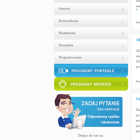
wn
ar
Internet
Komunikacja
Fre
Multimedia
AL
Narzędzia
AL
st
Programowanie
AL
pr
Fre
Vi
Da
py
mo
je
pr
Dołącz do nas na: