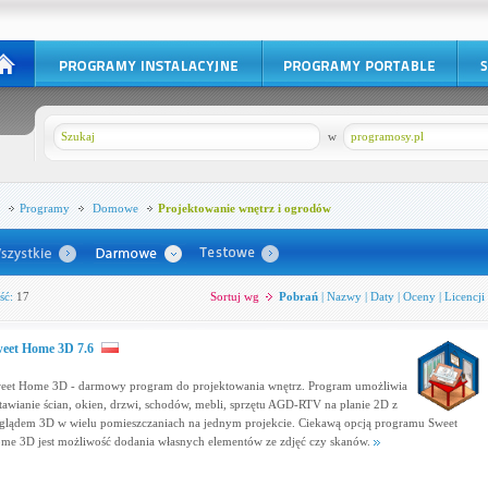
w
programosy.pl
Programy
Domowe
Projektowanie wnętrz i ogrodów
ść:
17
Sortuj wg
Pobrań
|
Nazwy
|
Daty
|
Oceny
|
Licencji
eet Home 3D 7.6
eet Home 3D - darmowy program do projektowania wnętrz. Program umożliwia
tawianie ścian, okien, drzwi, schodów, mebli, sprzętu AGD-RTV na planie 2D z
glądem 3D w wielu pomieszczaniach na jednym projekcie. Ciekawą opcją programu Sweet
me 3D jest możliwość dodania własnych elementów ze zdjęć czy skanów.