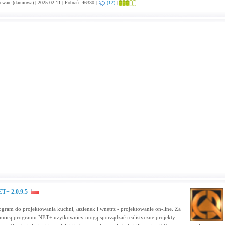
eware (darmowa) | 2025.02.11 | Pobrań: 46330 |
(12)
|
T+ 2.0.9.5
ogram do projektowania kuchni, łazienek i wnętrz - projektowanie on-line. Za
mocą programu NET+ użytkownicy mogą sporządzać realistyczne projekty