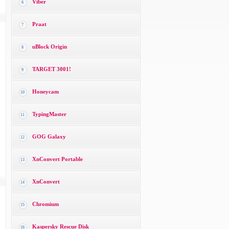
Viber
6
Praat
7
uBlock Origin
8
TARGET 3001!
9
Honeycam
10
TypingMaster
11
GOG Galaxy
12
XnConvert Portable
13
XnConvert
14
Chromium
15
Kaspersky Rescue Disk
16