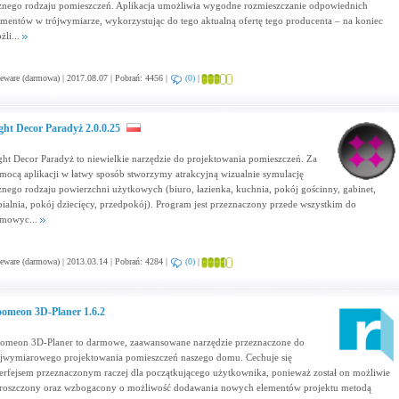
żnego rodzaju pomieszczeń. Aplikacja umożliwia wygodne rozmieszczanie odpowiednich
ementów w trójwymiarze, wykorzystując do tego aktualną ofertę tego producenta – na koniec
żli...
eware (darmowa) | 2017.08.07 | Pobrań: 4456 |
(0)
|
ght Decor Paradyż 2.0.0.25
ght Decor Paradyż to niewielkie narzędzie do projektowania pomieszczeń. Za
mocą aplikacji w łatwy sposób stworzymy atrakcyjną wizualnie symulację
żnego rodzaju powierzchni użytkowych (biuro, łazienka, kuchnia, pokój gościnny, gabinet,
pialnia, pokój dziecięcy, przedpokój). Program jest przeznaczony przede wszystkim do
mowyc...
eware (darmowa) | 2013.03.14 | Pobrań: 4284 |
(0)
|
omeon 3D-Planer 1.6.2
omeon 3D-Planer to darmowe, zaawansowane narzędzie przeznaczone do
ójwymiarowego projektowania pomieszczeń naszego domu. Cechuje się
terfejsem przeznaczonym raczej dla początkującego użytkownika, ponieważ został on możliwie
roszczony oraz wzbogacony o możliwość dodawania nowych elementów projektu metodą