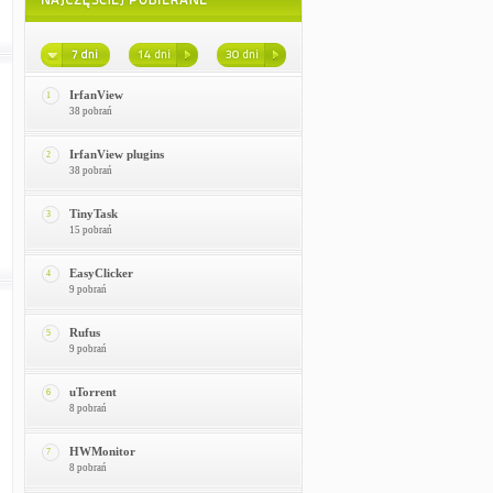
IrfanView
1
38 pobrań
IrfanView plugins
2
38 pobrań
TinyTask
3
15 pobrań
EasyClicker
4
9 pobrań
Rufus
5
9 pobrań
uTorrent
6
8 pobrań
HWMonitor
7
8 pobrań