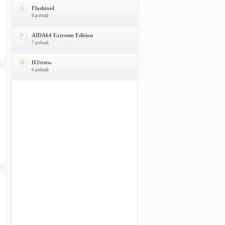
Flashtool
8
8 pobrań
AIDA64 Extreme Edition
9
7 pobrań
H2testw
10
6 pobrań