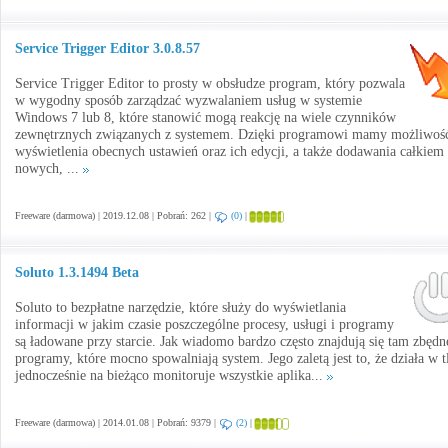
Service Trigger Editor 3.0.8.57
Service Trigger Editor to prosty w obsłudze program, który pozwala
w wygodny sposób zarządzać wyzwalaniem usług w systemie
Windows 7 lub 8, które stanowić mogą reakcję na wiele czynników
zewnętrznych związanych z systemem. Dzięki programowi mamy możliwoś
wyświetlenia obecnych ustawień oraz ich edycji, a także dodawania całkiem
nowych, ...
Freeware (darmowa) | 2019.12.08 | Pobrań: 262 |
(0)
|
Soluto 1.3.1494 Beta
Soluto to bezpłatne narzędzie, które służy do wyświetlania
informacji w jakim czasie poszczególne procesy, usługi i programy
są ładowane przy starcie. Jak wiadomo bardzo często znajdują się tam zbędn
programy, które mocno spowalniają system. Jego zaletą jest to, że działa w tl
jednocześnie na bieżąco monitoruje wszystkie aplika...
Freeware (darmowa) | 2014.01.08 | Pobrań: 9379 |
(2)
|