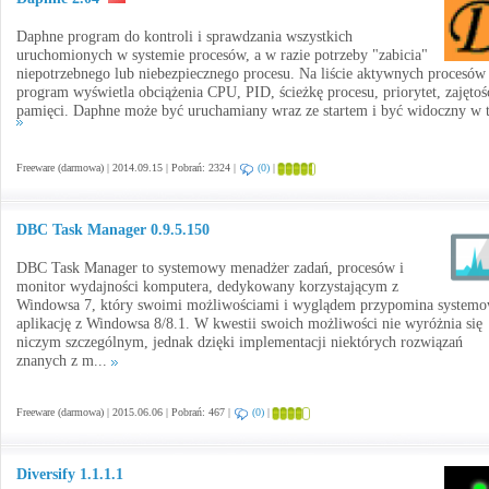
Daphne program do kontroli i sprawdzania wszystkich
uruchomionych w systemie procesów, a w razie potrzeby "zabicia"
niepotrzebnego lub niebezpiecznego procesu. Na liście aktywnych procesów
program wyświetla obciążenia CPU, PID, ścieżkę procesu, priorytet, zajętoś
pamięci. Daphne może być uruchamiany wraz ze startem i być widoczny w tr
Freeware (darmowa) | 2014.09.15 | Pobrań: 2324 |
(0)
|
DBC Task Manager 0.9.5.150
DBC Task Manager to systemowy menadżer zadań, procesów i
monitor wydajności komputera, dedykowany korzystającym z
Windowsa 7, który swoimi możliwościami i wyglądem przypomina system
aplikację z Windowsa 8/8.1. W kwestii swoich możliwości nie wyróżnia się
niczym szczególnym, jednak dzięki implementacji niektórych rozwiązań
znanych z m...
Freeware (darmowa) | 2015.06.06 | Pobrań: 467 |
(0)
|
Diversify 1.1.1.1