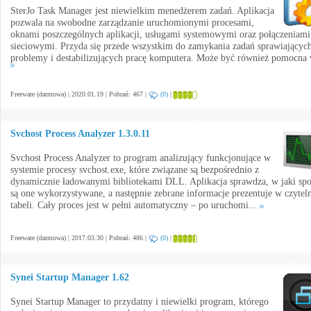
SterJo Task Manager jest niewielkim menedżerem zadań. Aplikacja
pozwala na swobodne zarządzanie uruchomionymi procesami,
oknami poszczególnych aplikacji, usługami systemowymi oraz połączeniami
sieciowymi. Przyda się przede wszystkim do zamykania zadań sprawiającyc
problemy i destabilizujących pracę komputera. Może być również pomocna 
Freeware (darmowa) | 2020.01.19 | Pobrań: 467 |
(0)
|
Svchost Process Analyzer 1.3.0.11
Svchost Process Analyzer to program analizujący funkcjonujące w
systemie procesy svchost.exe, które związane są bezpośrednio z
dynamicznie ładowanymi bibliotekami DLL. Aplikacja sprawdza, w jaki sp
są one wykorzystywane, a następnie zebrane informacje prezentuje w czytel
tabeli. Cały proces jest w pełni automatyczny – po uruchomi...
Freeware (darmowa) | 2017.03.30 | Pobrań: 486 |
(0)
|
Synei Startup Manager 1.62
Synei Startup Manager to przydatny i niewielki program, którego