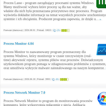
Process Lasso - program zarządzający procesami systemu Windows.
Mamy możliwość wyboru które procesy są dla nas ważne, aby
właśnie dla nich była przeznaczana priorytetowo moc procesora. Program
wyświetla dokładne informacje na temat wszystkich procesów uruchomiony
systemie i ich obciążeniu. Producent programu zapewnia, że dzięki u...
Freeware (darmowa) | 2026.08.01 | Pobrań: 10653 |
(3)
|
Process Monitor 4.04
Process Monitor to zaawansowany program przeznaczony dla
systemu Windows, który monitoruje w czasie rzeczywistym (real-
time) aktywność rejestru, systemu plików oraz procesów. Doświadczonym
użytkownikom program pomaga w zdiagnozowaniu problemów z systemem
oraz umożliwia wykrycie malware zainstalowanego na naszym komputerze.
Freeware (darmowa) | 2026.06.18 | Pobrań: 3993 |
(0)
|
Process Network Monitor 7.0
Process Network Monitor to program do monitorowania procesów
komputera, które wykorzystują połączenie z siecią. Aplikacja