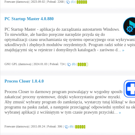
Freeware (darmowa) | 2023.09.02 | Pobrań: 2268 |
(1)
|
PC Startup Master 4.0.880
PC Startup Master - aplikacja do zarządzania autostartem Windows.
To niewielkie, ale bardzo poręczne narzędzie przyda się do
optymalizacji czasu uruchamiania się systemu operacyjnego oraz wykrywani
szkodliwych i zbędnych modułów rezydentnych. Program radzi sobie z wpi
znajdującymi się w rejestrze i domyślnych katalogach - zarówno d...
GNU GPL (darmowa) | 2024.01.03 | Pobrań: 724 |
(0)
|
Process Closer 1.0.4.0
Process Closer to darmowy program pozwalający w wygodny sposób
zakańczać procesy systemowe, dzięki wykorzystaniu gestów myszki.
Aby zmusić wybrany program do zamknięcia, wystarczy tutaj kliknąć w iko
programu na pasku zadań, a następnie przeciągnąć odpowiedni symbol na o
wybranej aplikacji z wciśniętym w tym czasie prawym przyciski...
Freeware (darmowa) | 2015.09.24 | Pobrań: 306 |
(0)
|