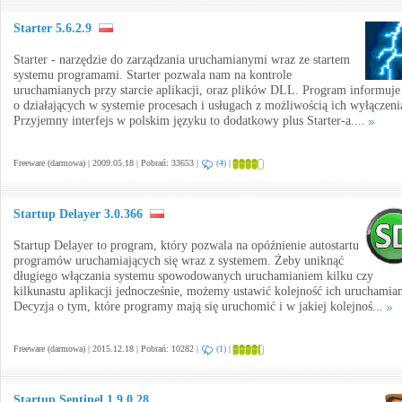
Starter 5.6.2.9
Starter - narzędzie do zarządzania uruchamianymi wraz ze startem
systemu programami. Starter pozwala nam na kontrole
uruchamianych przy starcie aplikacji, oraz plików DLL. Program informuje
o działających w systemie procesach i usługach z możliwością ich wyłączeni
Przyjemny interfejs w polskim języku to dodatkowy plus Starter-a....
Freeware (darmowa) | 2009.05.18 | Pobrań: 33653 |
(4)
|
Startup Delayer 3.0.366
Startup Delayer to program, który pozwala na opóźnienie autostartu
programów uruchamiających się wraz z systemem. Żeby uniknąć
długiego włączania systemu spowodowanych uruchamianiem kilku czy
kilkunastu aplikacji jednocześnie, możemy ustawić kolejność ich uruchamian
Decyzja o tym, które programy mają się uruchomić i w jakiej kolejnoś...
Freeware (darmowa) | 2015.12.18 | Pobrań: 10282 |
(1)
|
Startup Sentinel 1.9.0.28