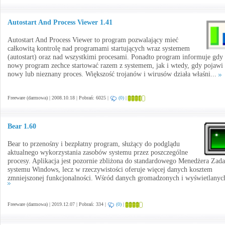
Autostart And Process Viewer 1.41
Autostart And Process Viewer to program pozwalający mieć
całkowitą kontrolę nad programami startujących wraz systemem
(autostart) oraz nad wszystkimi procesami. Ponadto program informuje gdy
nowy program zechce startować razem z systemem, jak i wtedy, gdy pojawi 
nowy lub nieznany proces. Większość trojanów i wirusów działa właśni...
Freeware (darmowa) | 2008.10.18 | Pobrań: 6025 |
(0)
|
Bear 1.60
Bear to przenośny i bezpłatny program, służący do podglądu
aktualnego wykorzystania zasobów systemu przez poszczególne
procesy. Aplikacja jest pozornie zbliżona do standardowego Menedżera Zad
systemu Windows, lecz w rzeczywistości oferuje więcej danych kosztem
zmniejszonej funkcjonalności. Wśród danych gromadzonych i wyświetlanych
Freeware (darmowa) | 2019.12.07 | Pobrań: 334 |
(0)
|