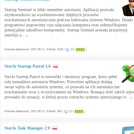
Startup Sentinel to lekki menedżer autostartu. Aplikacja pozwala
użytkownikowi na wyeliminowanie zbędnych procesów
uruchamianych automatycznie podczas ładowania systemu Windows. Dzięki
programowi poprawimy czas włączania komputera oraz zidentyfikujemy
potencjalnie szkodliwe komponenty. Startup Sentinel posiada przejrzysty
interfejs u...
Freeware (darmowa) | 2021.08.11 | Pobrań: 6236 |
(0)
|
SterJo Startup Patrol 1.6
SterJo Startup Patrol to niewielki i darmowy program, który pełni
rolę menadżera autostartu Windows. Przeróżne aplikacje dodają
swoje wpisy do autostartu systemu, co pozwala na ich automatyczne
uruchamianie wraz z wczytywaniem się Windows. Rosnąca ilość takich wpi
prowadzi do sytuacji, w której proces rozruchu systemu operacyjnego tr...
Freeware (darmowa) | 2021.09.12 | Pobrań: 483 |
(0)
|
SterJo Task Manager 2.9