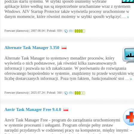
podczas startu systemu. W szybki sposób usuniemy wybrane
aplikacje które według nas są niepotrzebnie uruchamiane wraz z systemem
Windows. AIV Startup Protector także wyświetla procesy uruchomione w
danym momencie, które również możemy w szybki sposób wyłączyć....
Freeware (darmowa) | 2007.08.04 | Pobrań: 939 |
(0)
|
Alternate Task Manager 3.350
Alternate Task Manager to systemowy menadżer procesów, który
wyświetla o nich podstawowe, jak również kilka zaawansowanych
informacji i pozwala na ich zakańczanie. W porównaniu do rozwiązania
oferowanego bezpośrednio w systemie, znajdziemy tu przede wszystkim wię
liczbę dostarczanych informacji. Poza tym faktem, funkcjonalność stoi ...
Freeware (darmowa) | 2025.07.24 | Pobrań: 560 |
(0)
|
Anvir Task Manager Free 9.4.0
Anvir Task Manager Free - program do zarządzania uruchomionymi
w systemie procesami i usługami. Program oferuje pełny zestaw
narzędzi przydatnych w codziennej pracy na komputerze, między innymi: -