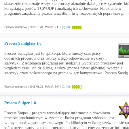
skutecznie rozpoznaje wszystkie procesy aktualnie działające w systemie, kt
korzystają z portów TCP/UDP i analizują ich zachowanie. Na ekranie w
programie znajdziemy przede wszystkim listę rozpoznanych poprawnie p...
Freeware (darmowa) | 2018.12.03 | Pobrań: 245 |
(0)
|
Process Sandglass 1.0
Process Sandglass jest to aplikacja, która mierzy czas pracy
dodanych procesów oraz tworzy z tego odpowiednie wykresy i
statystyki. Założeniem programu jest śledzenie wybranych procesów pod
względem czasu ich działania, a także (może i nawet głównie) tworzenie
statystyk czasu poświęconego na granie w gry komputerowe. Process Sandg.
Freeware (darmowa) | 2018.01.22 | Pobrań: 507 |
(3)
|
Process Sniper 1.0
Process Sniper - program wyświetlający informacje o dowolnym
procesie uruchomionym w systemie. Ikona programu widoczna jest
w tray'u obok zegarka systemowego. Po kliknięciu w ikonę wyświetla się r
którą przeciągamy na okno programu o którym chcemy zaczerpnąć informac