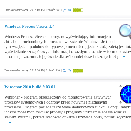
Freeware (darmowa) | 2017.10.15 | Pobrań: 488 |
(0)
|
Windows Process Viewer 1.4
Windows Process Viewer – program wyświetlający informacje o
aktualnie uruchomionych procesach w systemie Windows. Jest pod
tym względem podobny do typowego menadżera, jednak dużą zaletą jest tut
wyświetlanie szczegółowych informacji o każdym procesie w formie teksto
informacji, zrozumiałej głównie dla osób mniej doświadczonych. Są ...
Freeware (darmowa) | 2018.06.18 | Pobrań: 294 |
(2)
|
Winsonar 2010 build 9.03.01
Winsonar - program przeznaczony do monitorowania aktywnych
procesów systemowych i ochrony przed nowymi i nieznanymi
procesami. Program posiada także wiele dodatkowych funkcji i opcji, międ
innymi może monitorować procesy i programy uruchamiające się wraz ze
startem systemu, potrafi skanować otwarte i używane porty, potrafi wyszuk
...