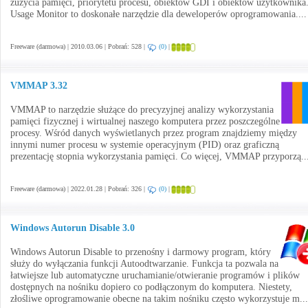
zużycia pamięci, priorytetu procesu, obiektów GDI i obiektów użytkownika
Usage Monitor to doskonałe narzędzie dla deweloperów oprogramowania...
Freeware (darmowa) | 2010.03.06 | Pobrań: 528 |
(0)
|
VMMAP 3.32
VMMAP to narzędzie służące do precyzyjnej analizy wykorzystania
pamięci fizycznej i wirtualnej naszego komputera przez poszczególne
procesy. Wśród danych wyświetlanych przez program znajdziemy między
innymi numer procesu w systemie operacyjnym (PID) oraz graficzną
prezentację stopnia wykorzystania pamięci. Co więcej, VMMAP przyporzą..
Freeware (darmowa) | 2022.01.28 | Pobrań: 326 |
(0)
|
Windows Autorun Disable 3.0
Windows Autorun Disable to przenośny i darmowy program, który
służy do wyłączania funkcji Autoodtwarzanie. Funkcja ta pozwala na
łatwiejsze lub automatyczne uruchamianie/otwieranie programów i plików
dostępnych na nośniku dopiero co podłączonym do komputera. Niestety,
złośliwe oprogramowanie obecne na takim nośniku często wykorzystuje m..