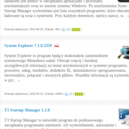
zadaniem jest pomoc w zarządzaniu aplikacjami i procesami,
uruchamianymi wraz ze startem systemu Windows. Po uruchomieniu Synei
Startup Manager wyświetlana jest lista wszystkich programów, które obecni
ładowane są wraz z systemem. Przy każdym elemencie, oprócz nazwy, w...
Freeware (darmowa) | 2014.08.20 | Pobrań: 469 |
(0)
|
System Explorer 7.1.0.5359
System Explorer to program będący doskonałym zamiennikiem
systemowego Menedżera zadań. Oferuje więcej i bardziej
szczegółowych informacji na temat uruchomionych w systemie programów,
procesów, usług, modułów, dodatków IE, deinstalatorów oprogramowania,
sterowników, połączeń i otwartych plików. Wszelkie informacje są wyświetl
w prz...
Freeware (darmowa) | 2016.04.22 | Pobrań: 16690 |
(4)
|
T3 Startup Manager 1.2.0
T3 Startup Manager to niewielki program do podstawowego
zarządzania programami autostartu: ich wyświetlaniem, usuwaniem i