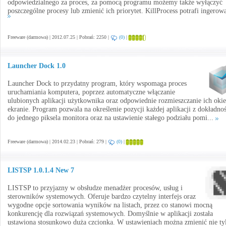
odpowiedzialnego za proces, za pomocą programu możemy także wyłączyć
poszczególne procesy lub zmienić ich priorytet. KillProcess potrafi ingerowa
Freeware (darmowa) | 2012.07.25 | Pobrań: 2250 |
(0)
|
Launcher Dock 1.0
Launcher Dock to przydatny program, który wspomaga proces
uruchamiania komputera, poprzez automatyczne włączanie
ulubionych aplikacji użytkownika oraz odpowiednie rozmieszczanie ich oki
ekranie. Program pozwala na określenie pozycji każdej aplikacji z dokładnoś
do jednego piksela monitora oraz na ustawienie stałego podziału pomi...
Freeware (darmowa) | 2014.02.23 | Pobrań: 279 |
(0)
|
LISTSP 1.0.1.4 New 7
LISTSP to przyjazny w obsłudze menadżer procesów, usług i
sterowników systemowych. Oferuje bardzo czytelny interfejs oraz
wygodne opcje sortowania wyników na listach, przez co stanowi mocną
konkurencję dla rozwiązań systemowych. Domyślnie w aplikacji została
ustawiona stosunkowo duża czcionka. W ustawieniach można zmienić nie ty