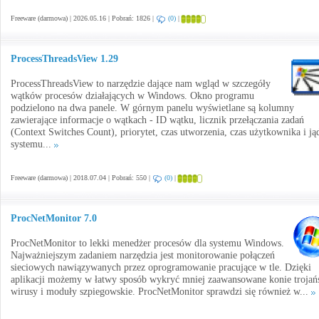
Freeware (darmowa) | 2026.05.16 | Pobrań: 1826 |
(0)
|
ProcessThreadsView 1.29
ProcessThreadsView to narzędzie dające nam wgląd w szczegóły
wątków procesów działających w Windows. Okno programu
podzielono na dwa panele. W górnym panelu wyświetlane są kolumny
zawierające informacje o wątkach - ID wątku, licznik przełączania zadań
(Context Switches Count), priorytet, czas utworzenia, czas użytkownika i ją
systemu...
Freeware (darmowa) | 2018.07.04 | Pobrań: 550 |
(0)
|
ProcNetMonitor 7.0
ProcNetMonitor to lekki menedżer procesów dla systemu Windows.
Najważniejszym zadaniem narzędzia jest monitorowanie połączeń
sieciowych nawiązywanych przez oprogramowanie pracujące w tle. Dzięki
aplikacji możemy w łatwy sposób wykryć mniej zaawansowane konie trojańs
wirusy i moduły szpiegowskie. ProcNetMonitor sprawdzi się również w...