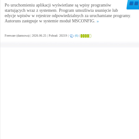
Po uruchomieniu aplikacji wyświetlane są wpisy programów
startujących wraz z systemem. Program umożliwia usunięcie lub
edycje wpisów w rejestrze odpowiedzialnych za uruchamiane programy.
Autoruns zastępuje w systemie moduł MSCONFIG.
Freeware (darmowa) | 2026.06.25 | Pobrań: 20219 |
(6)
|