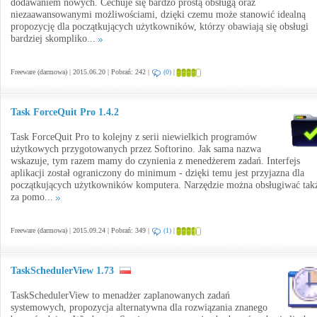
dodawaniem nowych. Cechuje się bardzo prostą obsługą oraz
niezaawansowanymi możliwościami, dzięki czemu może stanowić idealną
propozycję dla początkujących użytkowników, którzy obawiają się obsługi
bardziej skompliko...
Freeware (darmowa) | 2015.06.20 | Pobrań: 242 |
(0)
|
Task ForceQuit Pro 1.4.2
Task ForceQuit Pro to kolejny z serii niewielkich programów
użytkowych przygotowanych przez Softorino. Jak sama nazwa
wskazuje, tym razem mamy do czynienia z menedżerem zadań. Interfejs
aplikacji został ograniczony do minimum - dzięki temu jest przyjazna dla
początkujących użytkowników komputera. Narzędzie można obsługiwać tak
za pomo...
Freeware (darmowa) | 2015.09.24 | Pobrań: 349 |
(1)
|
TaskSchedulerView 1.73
TaskSchedulerView to menadżer zaplanowanych zadań
systemowych, propozycja alternatywna dla rozwiązania znanego