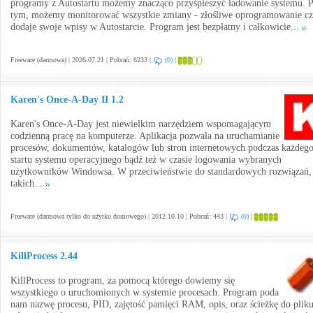
programy z Autostartu możemy znacząco przyśpieszyć ładowanie systemu. 
tym, możemy monitorować wszystkie zmiany - złośliwe oprogramowanie cz
dodaje swoje wpisy w Autostarcie. Program jest bezpłatny i całkowicie...
Freeware (darmowa) | 2026.07.21 | Pobrań: 6233 |
(0)
|
Karen's Once-A-Day II 1.2
Karen's Once-A-Day jest niewielkim narzędziem wspomagającym
codzienną pracę na komputerze. Aplikacja pozwala na uruchamianie
procesów, dokumentów, katalogów lub stron internetowych podczas każdeg
startu systemu operacyjnego bądź też w czasie logowania wybranych
użytkowników Windowsa. W przeciwieństwie do standardowych rozwiązań,
takich...
Freeware (darmowa tylko do użytku domowego) | 2012.10.10 | Pobrań: 443 |
(0)
|
KillProcess 2.44
KillProcess to program, za pomocą którego dowiemy się
wszystkiego o uruchomionych w systemie procesach. Program poda
nam nazwę procesu, PID, zajętość pamięci RAM, opis, oraz ścieżkę do plik