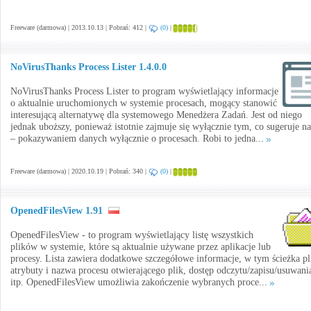
Freeware (darmowa) | 2013.10.13 | Pobrań: 412 |
(0)
|
NoVirusThanks Process Lister 1.4.0.0
NoVirusThanks Process Lister to program wyświetlający informacje
o aktualnie uruchomionych w systemie procesach, mogący stanowić
interesującą alternatywę dla systemowego Menedżera Zadań. Jest od niego
jednak uboższy, ponieważ istotnie zajmuje się wyłącznie tym, co sugeruje n
– pokazywaniem danych wyłącznie o procesach. Robi to jedna...
Freeware (darmowa) | 2020.10.19 | Pobrań: 340 |
(0)
|
OpenedFilesView 1.91
OpenedFilesView - to program wyświetlający listę wszystkich
plików w systemie, które są aktualnie używane przez aplikacje lub
procesy. Lista zawiera dodatkowe szczegółowe informacje, w tym ścieżka pl
atrybuty i nazwa procesu otwierającego plik, dostęp odczytu/zapisu/usuwani
itp. OpenedFilesView umożliwia zakończenie wybranych proce...