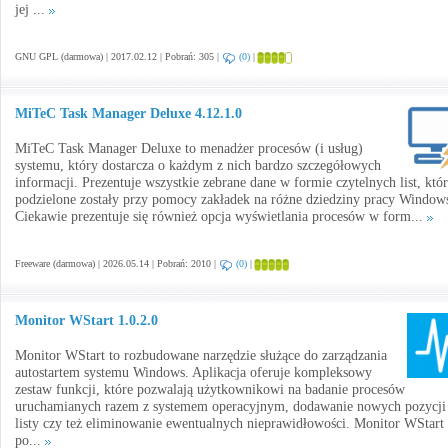
jej ...
GNU GPL (darmowa) | 2017.02.12 | Pobrań: 305 |
(0)
|
MiTeC Task Manager Deluxe 4.12.1.0
MiTeC Task Manager Deluxe to menadżer procesów (i usług)
systemu, który dostarcza o każdym z nich bardzo szczegółowych
informacji. Prezentuje wszystkie zebrane dane w formie czytelnych list, któ
podzielone zostały przy pomocy zakładek na różne dziedziny pracy Window
Ciekawie prezentuje się również opcja wyświetlania procesów w form...
Freeware (darmowa) | 2026.05.14 | Pobrań: 2010 |
(0)
|
Monitor WStart 1.0.2.0
Monitor WStart to rozbudowane narzędzie służące do zarządzania
autostartem systemu Windows. Aplikacja oferuje kompleksowy
zestaw funkcji, które pozwalają użytkownikowi na badanie procesów
uruchamianych razem z systemem operacyjnym, dodawanie nowych pozycji
listy czy też eliminowanie ewentualnych nieprawidłowości. Monitor WStart
po...