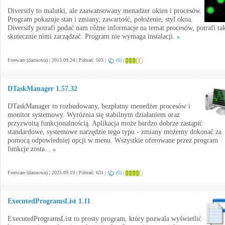
Diversify to malutki, ale zaawansowany menadżer okien i procesów.
Program pokazuje stan i zmiany, zawartość, położenie, styl okna.
Diversify potrafi podać nam różne informacje na temat procesów, potrafi ta
skutecznie nimi zarządzać. Program nie wymaga instalacji.
Freeware (darmowa) | 2015.09.24 | Pobrań: 503 |
(0)
|
DTaskManager 1.57.32
DTaskManager to rozbudowany, bezpłatny menedżer procesów i
monitor systemowy. Wyróżnia się stabilnym działaniem oraz
przyzwoitą funkcjonalnością. Aplikacja może bardzo dobrze zastąpić
standardowe, systemowe narzędzie tego typu - zmiany możemy dokonać za
pomocą odpowiedniej opcji w menu. Wszystkie oferowane przez program
funkcje zosta...
Freeware (darmowa) | 2025.09.19 | Pobrań: 631 |
(0)
|
ExecutedProgramsList 1.11
ExecutedProgramsList to prosty program, który pozwala wyświetlić