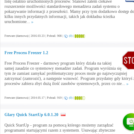
listę ostatnio uruchomionych procesów. Stanowi zatem ciekawe
rozszerzenie możliwości standardowego menadżera zadań systemu o
pokazywanie informacji z przeszłości. Mamy przy tym dodatkowo dostęp d
kilku innych przydatnych informacji, takich jak dokładna ścieżka
uruchomione...
Freeware (darmowa) | 2016.03.23 | Pobrań: 908 |
(0)
|
Free Process Freezer 1.2
Free Process Freezer - darmowy program który działa na takiej
samej zasadzie co systemowy menadżer zadań. Program wyróżnia się
tym że zamiast zamykać problematyczny proces może go najzwyczajniej
zatrzymać (zamrozić), a następnie wznowić. Program przydatny gdy któryś 
procesów zabiera zbyt dużą ilość zasobów systemowych, przez co nie...
Freeware (darmowa) | 2014.05.17 | Pobrań: 919 |
(0)
|
Glary Quick StartUp 6.0.1.20
Quick StartUp - program za pomocą którego możemy zarządzać
programami startującymi razem z systemem. Usuwając zbyteczne