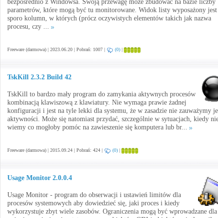
bezpośrednio z Windowsa. Swoją przewagę może zbudować na bazie liczby
parametrów, które mogą być tu monitorowane. Widok listy wyposażony jest
sporo kolumn, w których (prócz oczywistych elementów takich jak nazwa
procesu, czy ...
Freeware (darmowa) | 2023.06.20 | Pobrań: 1007 |
(0)
|
TskKill 2.3.2 Build 42
TskKill to bardzo mały program do zamykania aktywnych procesów
kombinacją klawiszową z klawiatury. Nie wymaga prawie żadnej
konfiguracji i jest na tyle lekki dla systemu, że w zasadzie nie zauważymy j
aktywności. Może się natomiast przydać, szczególnie w sytuacjach, kiedy ni
wiemy co mogłoby pomóc na zawieszenie się komputera lub br...
Freeware (darmowa) | 2015.09.24 | Pobrań: 424 |
(0)
|
Usage Monitor 2.0.0.4
Usage Monitor - program do obserwacji i ustawień limitów dla
procesów systemowych aby dowiedzieć się, jaki proces i kiedy
wykorzystuje zbyt wiele zasobów. Ograniczenia mogą być wprowadzane dla