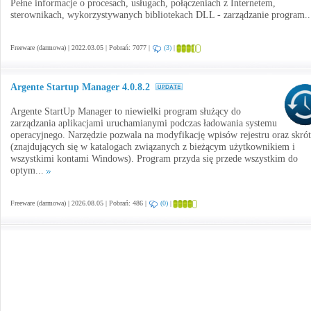
Pełne informacje o procesach, usługach, połączeniach z Internetem,
sterownikach, wykorzystywanych bibliotekach DLL - zarządzanie program.
Freeware (darmowa) | 2022.03.05 | Pobrań: 7077 |
(3)
|
Argente Startup Manager 4.0.8.2
Argente StartUp Manager to niewielki program służący do
zarządzania aplikacjami uruchamianymi podczas ładowania systemu
operacyjnego. Narzędzie pozwala na modyfikację wpisów rejestru oraz skró
(znajdujących się w katalogach związanych z bieżącym użytkownikiem i
wszystkimi kontami Windows). Program przyda się przede wszystkim do
optym...
Freeware (darmowa) | 2026.08.05 | Pobrań: 486 |
(0)
|