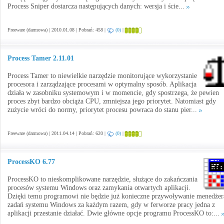
Process Sniper dostarcza następujących danych: wersja i ście...
Freeware (darmowa) | 2010.01.08 | Pobrań: 458 |
(0)
|
Process Tamer 2.11.01
Process Tamer to niewielkie narzędzie monitorujące wykorzystanie
procesora i zarządzające procesami w optymalny sposób. Aplikacja
działa w zasobniku systemowym i w momencie, gdy spostrzega, że pewien
proces zbyt bardzo obciąża CPU, zmniejsza jego priorytet. Natomiast gdy
zużycie wróci do normy, priorytet procesu powraca do stanu pier...
Freeware (darmowa) | 2011.04.14 | Pobrań: 620 |
(0)
|
ProcessKO 6.77
ProcessKO to nieskomplikowane narzędzie, służące do zakańczania
procesów systemu Windows oraz zamykania otwartych aplikacji.
Dzięki temu programowi nie będzie już konieczne przywoływanie menedżer
zadań systemu Windows za każdym razem, gdy w ferworze pracy jedna z
aplikacji przestanie działać. Dwie główne opcje programu ProcessKO to:...