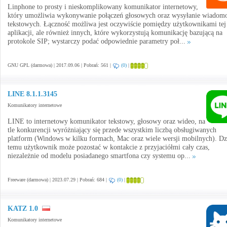
Linphone to prosty i nieskomplikowany komunikator internetowy,
który umożliwia wykonywanie połączeń głosowych oraz wysyłanie wiadomo
tekstowych. Łączność możliwa jest oczywiście pomiędzy użytkownikami tej
aplikacji, ale również innych, które wykorzystują komunikację bazującą na
protokole SIP; wystarczy podać odpowiednie parametry poł...
GNU GPL (darmowa) | 2017.09.06 | Pobrań: 561 |
(0)
|
LINE 8.1.1.3145
Komunikatory internetowe
LINE to internetowy komunikator tekstowy, głosowy oraz wideo, na
tle konkurencji wyróżniający się przede wszystkim liczbą obsługiwanych
platform (Windows w kilku formach, Mac oraz wiele wersji mobilnych). Dz
temu użytkownik może pozostać w kontakcie z przyjaciółmi cały czas,
niezależnie od modelu posiadanego smartfona czy systemu op...
Freeware (darmowa) | 2023.07.29 | Pobrań: 684 |
(0)
|
KATZ 1.0
Komunikatory internetowe