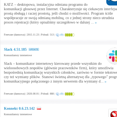
KATZ – desktopowa, instalacyjna odmiana programu do
komunikacji głosowej przez Internet. Charakteryzuje się ciekawym interfejs
prostą obsługą i raczej prostotą, jeśli chodzi o możliwości. Program ściśle
współpracuje ze swoją odmianą mobilną, co z jednej strony nieco utrudnia
proces rejestracji (który opisaliśmy szczegółowo w dalszej ...
Freeware (darmowa) | 2015.11.23 | Pobrań: 513 |
(0)
|
Slack 4.51.185
Komunikatory internetowe
Slack – komunikator internetowy kierowany przede wszystkim do
wieloosobowych zespołów (głównie pracowników firm), który umożliwia
bezpośrednią komunikację wszystkich członków, zarówno w formie tekstowe
czy też wymiany plików. Stanowi świetną alternatywę dla „typowego” prog
komunikacyjnego połączonego z innym serwerem dla wymiany d...
Freeware (darmowa) | 2026.08.01 | Pobrań: 888 |
(0)
|
Konnekt 0.6.23.142
Komunikatory internetowe