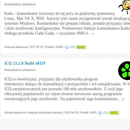
Komunikatory internetowe
Kadu - komunikator tworzony do tej pory na platformę systemową
Linux, Mac OS X, BSD. Autorzy tym razem przygotowali wersje działającą
systemie Windows. Komunikator nie posiada reklam, posiada przyjazny inter
i duże możliwości konfiguracyjne. Podstawowe funkcje komunikatora Kadu:
obsługa protokołu Gadu-Gadu, • wysyłanie SMS-ó...
Freeware (darmowa) | 2017.01.25 | Pobrań: 23646 |
(19)
|
ICQ 23.2.0 Build 48119
Komunikatory internetowe
ICQ to rewelacyjny, przyjazny dla użytkownika program
internetowy służący do komunikacji z przyjaciółmi i ich odnajdywania. W b
ICQ zarejestrowanych jest przeszło 100 mln użytkowników. Z racji jego
olbrzymiej popularności na całym świecie stworzono szereg programów
rozszerzających jego możliwości. Na popularność tego komunikatora...
Adware (darmowa z funkcją wyświetlania reklam) | 2023.04.20 | Pobrań: 6509 |
(22)
|