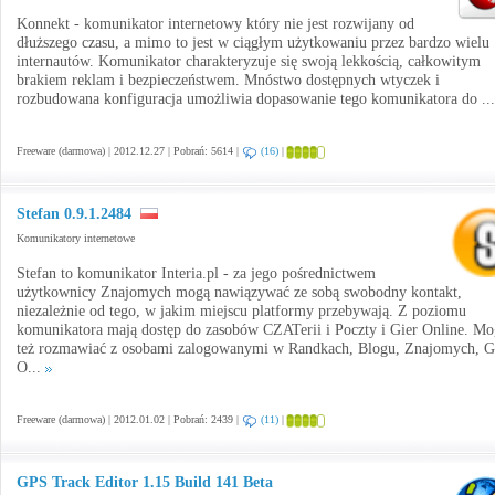
Konnekt - komunikator internetowy który nie jest rozwijany od
dłuższego czasu, a mimo to jest w ciągłym użytkowaniu przez bardzo wielu
internautów. Komunikator charakteryzuje się swoją lekkością, całkowitym
brakiem reklam i bezpieczeństwem. Mnóstwo dostępnych wtyczek i
rozbudowana konfiguracja umożliwia dopasowanie tego komunikatora do ..
Freeware (darmowa) | 2012.12.27 | Pobrań: 5614 |
(16)
|
Stefan 0.9.1.2484
Komunikatory internetowe
Stefan to komunikator Interia.pl - za jego pośrednictwem
użytkownicy Znajomych mogą nawiązywać ze sobą swobodny kontakt,
niezależnie od tego, w jakim miejscu platformy przebywają. Z poziomu
komunikatora mają dostęp do zasobów CZATerii i Poczty i Gier Online. Mo
też rozmawiać z osobami zalogowanymi w Randkach, Blogu, Znajomych, G
O...
Freeware (darmowa) | 2012.01.02 | Pobrań: 2439 |
(11)
|
GPS Track Editor 1.15 Build 141 Beta