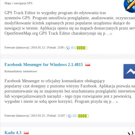
Mapy i nawigacja GPS
GPS Track Editor to wygodny program do edytowania tras
systemów GPS. Program umożliwia przeglądanie, analizowanie, oczyszczani
modyfikowanie ścieżek zapisanych przez popularne urządzenia służące do
nawigacji w terenie. Aplikacja opiera się na mapach dostarczanych przez ser
OpenStreetMap.org GPS Track Editor charakteryzuje się p...
Freeware (darmowa) | 2016.05.12 | Pobrań: 2190 |
(1)
|
Facebook Messenger for Windows 2.1.4815
Komunikatory internetowe
Facebook Messenger to oficjalny komunikator obsługujący
popularny czat dostępny z poziomu witryny Facebook. Aplikacja pozwala n
porozumiewanie się ze znajomymi bez uruchamiania przeglądarki interneto
lub wyspecjalizowanych narzędzi - tego typu rozwiązanie jest z pewnością
wygodne i niesie ze sobą spore korzyści. Program przyda się p...
Freeware (darmowa) | 2013.03.31 | Pobrań: 11207 |
(2)
|
Kadu 4.3