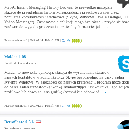
MiTeC Instant Messaging History Browser to niewielkie narzędzie
służące do przeglądania historii korespondencji przechowywanej przez
popularne komunikatory internetowe (Skype, Windows Live Messenger, IC
Yahoo Messenger). Zastosowania aplikacji mogą być różne - przyda się bo
zarówno do wygodnego czytania archiwalnych rozmów jak ...
Freeware (darmowa) | 2016.05.14 | Pobrań: 371 |
(0)
|
Malden 1.08
Dodatki do komunikatorów
Malden to niewielka aplikacja, służąca do wyświetlania statusów
naszych kontaktów w komunikatorze Skype bezpośrednio na pasku zadań
systemu Windows. W zależności od naszych preferencji, program może dod
do paska zadań standardową ikonkę symbolizującą użytkownika, jego zdjęci
profilowe lub dowolną inną grafikę (oczywiście odpowied...
Freeware (darmowa) | 2017.01.31 | Pobrań: 488 |
(0)
|
RetroShare 0.6.6
Komunikatory internetowe