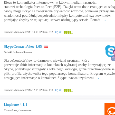
Bleep to komunikator internetowy, w którym medium łączności
stanowi technologia Peer-to-Peer (P2P). Dzięki temu dwie czatujące ze sobą
osoby mogą liczyć na zwiększoną prywatność rozmów, ponieważ przesyłane
wiadomości podróżują bezpośrednio między komputerami użytkowników,
pomijając zbędny w tej sytuacji serwer obsługujący serwis. Ponadt...
Freeware (darmowa) | 2014.10.05 | Pobrań: 512 |
(0)
|
SkypeContactsView 1.05
Dodatki do komunikatorów
SkypeContactsView to darmowy, niewielki program, który
prezentuje zbiór informacji o kontaktach wybranej osoby korzystającej ze
Skype, pozyskując szczegóły z lokalnego katalogu, gdzie przechowywane są
pliki profilu użytkownika tego popularnego komunikatora. Program wyświe
następujące informacje o kontaktach Skype: nazwa użytkowni...
Freeware (darmowa) | 2015.12.14 | Pobrań: 618 |
(0)
|
Linphone 4.1.1
Komunikatory internetowe