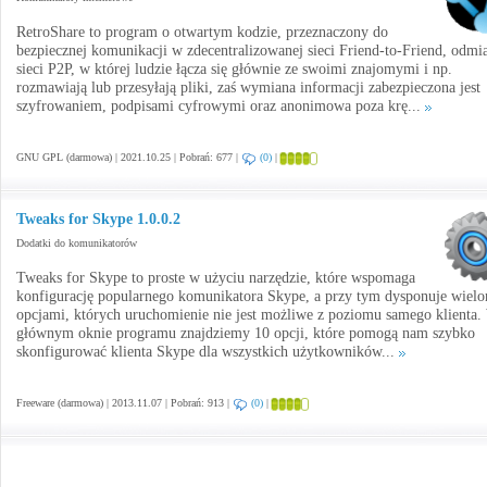
RetroShare to program o otwartym kodzie, przeznaczony do
bezpiecznej komunikacji w zdecentralizowanej sieci Friend-to-Friend, odmi
sieci P2P, w której ludzie łącza się głównie ze swoimi znajomymi i np.
rozmawiają lub przesyłają pliki, zaś wymiana informacji zabezpieczona jest
szyfrowaniem, podpisami cyfrowymi oraz anonimowa poza krę...
GNU GPL (darmowa) | 2021.10.25 | Pobrań: 677 |
(0)
|
Tweaks for Skype 1.0.0.2
Dodatki do komunikatorów
Tweaks for Skype to proste w użyciu narzędzie, które wspomaga
konfigurację popularnego komunikatora Skype, a przy tym dysponuje wiel
opcjami, których uruchomienie nie jest możliwe z poziomu samego klienta.
głównym oknie programu znajdziemy 10 opcji, które pomogą nam szybko
skonfigurować klienta Skype dla wszystkich użytkowników...
Freeware (darmowa) | 2013.11.07 | Pobrań: 913 |
(0)
|