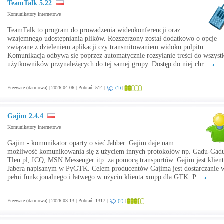
TeamTalk 5.22
Komunikatory internetowe
TeamTalk to program do prowadzenia wideokonferencji oraz
wzajemnego udostępniania plików. Rozszerzony został dodatkowo o opcje
związane z dzieleniem aplikacji czy transmitowaniem widoku pulpitu.
Komunikacja odbywa się poprzez automatycznie rozsyłanie treści do wszyst
użytkowników przynależących do tej samej grupy. Dostęp do niej chr...
Freeware (darmowa) | 2026.04.06 | Pobrań: 514 |
(1)
|
Gajim 2.4.4
Komunikatory internetowe
Gajim - komunikator oparty o sieć Jabber. Gajim daje nam
możliwość komunikowania się z użyciem innych protokołów np. Gadu-Gad
Tlen.pl, ICQ, MSN Messenger itp. za pomocą transportów. Gajim jest klien
Jabera napisanym w PyGTK. Celem producentów Gajima jest dostarczanie 
pełni funkcjonalnego i łatwego w użyciu klienta xmpp dla GTK. P...
Freeware (darmowa) | 2026.03.13 | Pobrań: 1317 |
(2)
|