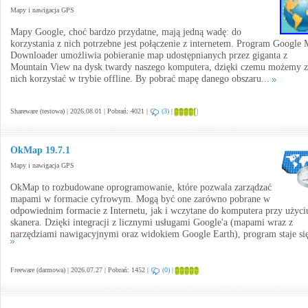
Mapy i nawigacja GPS
Mapy Google, choć bardzo przydatne, mają jedną wadę: do
korzystania z nich potrzebne jest połączenie z internetem. Program Google
Downloader umożliwia pobieranie map udostępnianych przez giganta z
Mountain View na dysk twardy naszego komputera, dzięki czemu możemy z
nich korzystać w trybie offline. By pobrać mapę danego obszaru...
Shareware (testowa) | 2026.08.01 | Pobrań: 4021 |
(3)
|
OkMap 19.7.1
Mapy i nawigacja GPS
OkMap to rozbudowane oprogramowanie, które pozwala zarządzać
mapami w formacie cyfrowym. Mogą być one zarówno pobrane w
odpowiednim formacie z Internetu, jak i wczytane do komputera przy użyci
skanera. Dzięki integracji z licznymi usługami Google'a (mapami wraz z
narzędziami nawigacyjnymi oraz widokiem Google Earth), program staje się
Freeware (darmowa) | 2026.07.27 | Pobrań: 1452 |
(0)
|