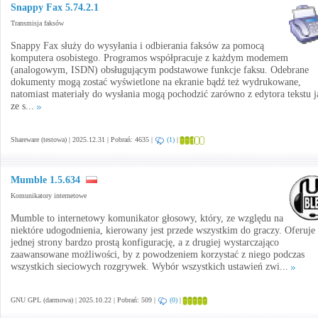
Snappy Fax 5.74.2.1
Transmisja faksów
Snappy Fax służy do wysyłania i odbierania faksów za pomocą
komputera osobistego. Programos współpracuje z każdym modemem
(analogowym, ISDN) obsługującym podstawowe funkcje faksu. Odebrane
dokumenty mogą zostać wyświetlone na ekranie bądź też wydrukowane,
natomiast materiały do wysłania mogą pochodzić zarówno z edytora tekstu j
ze s...
Shareware (testowa) | 2025.12.31 | Pobrań: 4635 |
(1)
|
Mumble 1.5.634
Komunikatory internetowe
Mumble to internetowy komunikator głosowy, który, ze względu na
niektóre udogodnienia, kierowany jest przede wszystkim do graczy. Oferuje
jednej strony bardzo prostą konfigurację, a z drugiej wystarczająco
zaawansowane możliwości, by z powodzeniem korzystać z niego podczas
wszystkich sieciowych rozgrywek. Wybór wszystkich ustawień zwi...
GNU GPL (darmowa) | 2025.10.22 | Pobrań: 509 |
(0)
|