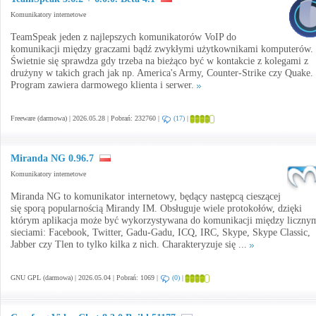
Komunikatory internetowe
TeamSpeak jeden z najlepszych komunikatorów VoIP do
komunikacji między graczami bądź zwykłymi użytkownikami komputerów.
Świetnie się sprawdza gdy trzeba na bieżąco być w kontakcie z kolegami z
drużyny w takich grach jak np. America's Army, Counter-Strike czy Quake.
Program zawiera darmowego klienta i serwer.
Freeware (darmowa) | 2026.05.28 | Pobrań: 232760 |
(17)
|
Miranda NG 0.96.7
Komunikatory internetowe
Miranda NG to komunikator internetowy, będący następcą cieszącej
się sporą popularnością Mirandy IM. Obsługuje wiele protokołów, dzięki
którym aplikacja może być wykorzystywana do komunikacji między liczny
sieciami: Facebook, Twitter, Gadu-Gadu, ICQ, IRC, Skype, Skype Classic,
Jabber czy Tlen to tylko kilka z nich. Charakteryzuje się ...
GNU GPL (darmowa) | 2026.05.04 | Pobrań: 1069 |
(0)
|