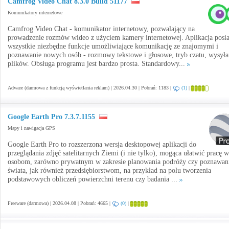
Camfrog Video Chat 8.3.0 Build 51177
Komunikatory internetowe
Camfrog Video Chat - komunikator internetowy, pozwalający na
prowadzenie rozmów wideo z użyciem kamery internetowej. Aplikacja posi
wszystkie niezbędne funkcje umożliwiające komunikację ze znajomymi i
poznawanie nowych osób - rozmowy tekstowe i głosowe, tryb czatu, wysyła
plików. Obsługa programu jest bardzo prosta. Standardowy...
Adware (darmowa z funkcją wyświetlania reklam) | 2026.04.30 | Pobrań: 1183 |
(1)
|
Google Earth Pro 7.3.7.1155
Mapy i nawigacja GPS
Google Earth Pro to rozszerzona wersja desktopowej aplikacji do
przeglądania zdjęć satelitarnych Ziemi (i nie tylko), mogąca ułatwić pracę w
osobom, zarówno prywatnym w zakresie planowania podróży czy poznawan
świata, jak również przedsiębiorstwom, na przykład na polu tworzenia
podstawowych obliczeń powierzchni terenu czy badania ...
Freeware (darmowa) | 2026.04.08 | Pobrań: 4665 |
(0)
|