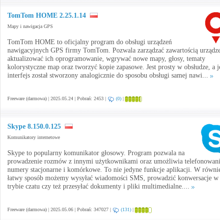
TomTom HOME 2.25.1.14
Mapy i nawigacja GPS
TomTom HOME to oficjalny program do obsługi urządzeń
nawigacyjnych GPS firmy TomTom. Pozwala zarządzać zawartością urządz
aktualizować ich oprogramowanie, wgrywać nowe mapy, głosy, tematy
kolorystyczne map oraz tworzyć kopie zapasowe. Jest prosty w obsłudze, a 
interfejs został stworzony analogicznie do sposobu obsługi samej nawi...
Freeware (darmowa) | 2025.05.24 | Pobrań: 2453 |
(0)
|
Skype 8.150.0.125
Komunikatory internetowe
Skype to popularny komunikator głosowy. Program pozwala na
prowadzenie rozmów z innymi użytkownikami oraz umożliwia telefonowani
numery stacjonarne i komórkowe. To nie jedyne funkcje aplikacji. W równi
łatwy sposób możemy wysyłać wiadomości SMS, prowadzić konwersacje w
trybie czatu czy też przesyłać dokumenty i pliki multimedialne....
Freeware (darmowa) | 2025.05.06 | Pobrań: 347027 |
(131)
|