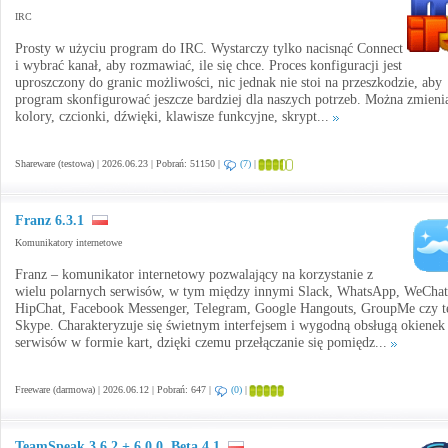
IRC
Prosty w użyciu program do IRC. Wystarczy tylko nacisnąć Connect
i wybrać kanał, aby rozmawiać, ile się chce. Proces konfiguracji jest
uproszczony do granic możliwości, nic jednak nie stoi na przeszkodzie, aby
program skonfigurować jeszcze bardziej dla naszych potrzeb. Można zmieni
kolory, czcionki, dźwięki, klawisze funkcyjne, skrypt...
Shareware (testowa) | 2026.06.23 | Pobrań: 51150 |
(7)
|
Franz 6.3.1
Komunikatory internetowe
Franz – komunikator internetowy pozwalający na korzystanie z
wielu polarnych serwisów, w tym między innymi Slack, WhatsApp, WeChat
HipChat, Facebook Messenger, Telegram, Google Hangouts, GroupMe czy t
Skype. Charakteryzuje się świetnym interfejsem i wygodną obsługą okienek
serwisów w formie kart, dzięki czemu przełączanie się pomiędz...
Freeware (darmowa) | 2026.06.12 | Pobrań: 647 |
(0)
|
TeamSpeak 3.6.2 + 6.0.0. Beta 4.1