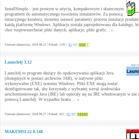
InstallSimple – jest prostym w użyciu, kompaktowym i skutecznym
programem do automatycznego tworzenia instalatorów. Za pomocą
intuicyjnego kreatora, możemy ustawić parametry procesu instalacji produkt
każdą platformę Windows. Aplikacja została zaprojektowana dla każdego, k
chce rozpowszechniać pliki danych, aplikacje, pliki grafic...
Freeware (darmowa) | 2024.08.22 | Pobrań: 1105 |
(0)
|
Launch4j 3.12
Launch4j to program służący do opakowywania aplikacji Java
(dostępnych w postaci archiwów JAR), w natywne pliki
wykonywalne (EXE) systemu Windows. Pliki EXE mogą zostać
skonfigurowane tak, aby korzystały z wybranej wersji środowiska
uruchomieniowego Java (JRE) lub opierały się na JRE wbudowanym w nie 
pomocą Launch4j. W wypadku braku ...
Freeware (darmowa) | 2018.08.27 | Pobrań: 621 |
(0)
|
MAKEMSI 22.0.148