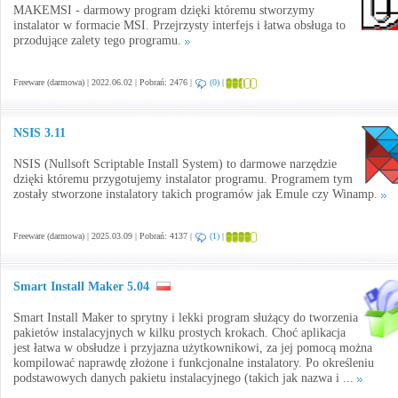
MAKEMSI - darmowy program dzięki któremu stworzymy
instalator w formacie MSI. Przejrzysty interfejs i łatwa obsługa to
przodujące zalety tego programu.
Freeware (darmowa) | 2022.06.02 | Pobrań: 2476 |
(0)
|
NSIS 3.11
NSIS (Nullsoft Scriptable Install System) to darmowe narzędzie
dzięki któremu przygotujemy instalator programu. Programem tym
zostały stworzone instalatory takich programów jak Emule czy Winamp.
Freeware (darmowa) | 2025.03.09 | Pobrań: 4137 |
(1)
|
Smart Install Maker 5.04
Smart Install Maker to sprytny i lekki program służący do tworzenia
pakietów instalacyjnych w kilku prostych krokach. Choć aplikacja
jest łatwa w obsłudze i przyjazna użytkownikowi, za jej pomocą można
kompilować naprawdę złożone i funkcjonalne instalatory. Po określeniu
podstawowych danych pakietu instalacyjnego (takich jak nazwa i ...