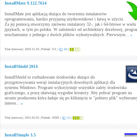
InstallMate 9.122.7614
InstallMate jest aplikacją służąca do tworzenia instalatorów
oprogramowania, bardzo przyjazną użytkownikowi i łatwą w użyciu.
Za jej pomocą utworzymy zarówno instalatory 32-, jak i 64-bitowe w wielu
językach, w tym po polsku. W zależności od architektury docelowej, progr
uruchamiamy z jednego z dwóch plików wykonywalnych. Pierwszym...
Trial (testowa) | 2024.12.24 | Pobrań: 511 |
(0)
|
InstallShield 2014
InstallShield to rozbudowane środowisko służące do
przygotowywania wersji instalacyjnych dowolnych aplikacji dla
systemu Windows. Program wykorzystuje wszystkie zalety środowiska
graficznego, a pracę ułatwiają wygodne kreatory. Aby pobrać program na
stronie producenta która ładuje się po kliknięciu w "pobierz plik" wybieram
interes...
Trial (testowa) | 2015.05.03 | Pobrań: 10581 |
(1)
|
InstallSimple 3.5