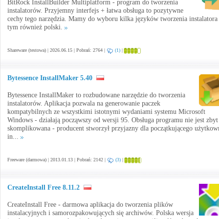
BitRock InstallBuilder Multiplatform - program do tworzenia
instalatorów. Przyjemny interfejs + łatwa obsługa to pozytywne
cechy tego narzędzia. Mamy do wyboru kilka języków tworzenia instalatora
tym również polski.
Shareware (testowa) | 2026.06.15 | Pobrań: 2764 |
(1)
|
Bytessence InstallMaker 5.40
Bytessence InstallMaker to rozbudowane narzędzie do tworzenia
instalatorów. Aplikacja pozwala na generowanie paczek
kompatybilnych ze wszystkimi istotnymi wydaniami systemu Microsoft
Windows - działają począwszy od wersji 95. Obsługa programu nie jest zbyt
skomplikowana - producent stworzył przyjazny dla początkującego użytkow
in...
Freeware (darmowa) | 2013.01.13 | Pobrań: 2142 |
(3)
|
CreateInstall Free 8.11.2
CreateInstall Free - darmowa aplikacja do tworzenia plików
instalacyjnych i samorozpakowujących się archiwów. Polska wersja