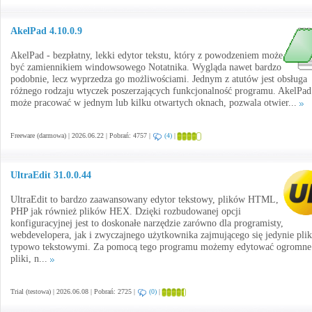
AkelPad 4.10.0.9
AkelPad - bezpłatny, lekki edytor tekstu, który z powodzeniem może
być zamiennikiem windowsowego Notatnika. Wygląda nawet bardzo
podobnie, lecz wyprzedza go możliwościami. Jednym z atutów jest obsługa
różnego rodzaju wtyczek poszerzających funkcjonalność programu. AkelPad
może pracować w jednym lub kilku otwartych oknach, pozwala otwier...
Freeware (darmowa) | 2026.06.22 | Pobrań: 4757 |
(4)
|
UltraEdit 31.0.0.44
UltraEdit to bardzo zaawansowany edytor tekstowy, plików HTML,
PHP jak również plików HEX. Dzięki rozbudowanej opcji
konfiguracyjnej jest to doskonałe narzędzie zarówno dla programisty,
webdevelopera, jak i zwyczajnego użytkownika zajmującego się jedynie pli
typowo tekstowymi. Za pomocą tego programu możemy edytować ogromne
pliki, n...
Trial (testowa) | 2026.06.08 | Pobrań: 2725 |
(0)
|