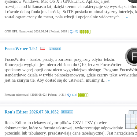
systemów Windows, Mac OS X i GNU/Linux. Aplikacja jest
rozwijana od kilkunastu lat, dzięki czemu charakteryzuje się wysoką stabilno
i równie dobrą funkcjonalnością. SciTE posiada minimalistyczny interfejs, 
został ograniczony do menu, pola edycji i opcjonalnie widocznych ...
GNU GPL (darmowa) | 2026.08.04 | Pobrań: 2099 |
(0)
|
FocusWriter 1.9.1
FocusWriter - bardzo prosty, a zarazem przyjazny edytor tekstu.
Koncepcja wyglądu jest nieco zbliżona do Q10, lecz w FocusWriter
spotkamy więcej opcji oraz nieco wygodniejszą obsługę. Program FocusWrit
standardowo działa w trybie pełnoekranowym, gdzie czarny tekst wyświetla
jest na szarym tle. Aby dostać się do ustawień, musimy d...
Freeware (darmowa) | 2026.08.02 | Pobrań: 1431 |
(1)
|
Ron's Editor 2026.07.30.1032
Ron's Editor to ciekawy edytor plików CSV i TSV (a więc
dokumentów, które w formie tekstowej, wykorzystując odpowiednie
przecinki lub tabulatory, przedstawiają dane tabelaryczne). Jest narzędziem z