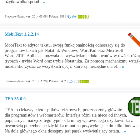
użytkownika sposób.
Freeware (darmowa) | 2014.03.06 | Pobrań: 988 |
(0)
|
MobiText 1.2.2.14
MobiText to edytor tekstu, swoją funkcjonalnością odnoszący się do
programów takich jak Notatnik Windows, WordPad oraz Microsoft
Word 2010. Aplikacja pozwala na wyświetlanie dokumentów w dwóch różn
trybach - trybie Word oraz trybie Notatnika. Za pomocą mechanizmu wstążk
można skorzystać ze wszystkich opcji, które są niezbędne dla ef...
Freeware (darmowa) | 2013.11.28 | Pobrań: 8492 |
(0)
|
TEA 35.0.0
TEA to ciekawy edytor plików tekstowych, przeznaczony głównie
dla programistów i webmasterów. Interfejs różni się nieco od innych,
popularnych narzędzi tego typu - dla mniej wprawionego użytkownika z
pewnością potrzebne będzie kilka minut na przywyknięcie do kilku innowacj
Na dole głównego okna dostępny jest pasek wyświetlający ostatn...