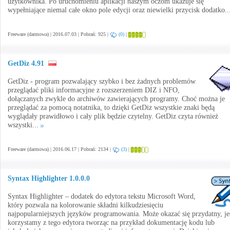
użytkownika. Po uruchomieniu aplikacji naszym oczom ukazuje się
wypełniające niemal całe okno pole edycji oraz niewielki przycisk dodatko.
Freeware (darmowa) | 2016.07.03 | Pobrań: 925 |
(0)
|
GetDiz 4.91
GetDiz - program pozwalający szybko i bez żadnych problemów
przeglądać pliki informacyjne z rozszerzeniem DIZ i NFO,
dołączanych zwykle do archiwów zawierających programy. Choć można je
przeglądać za pomocą notatnika, to dzięki GetDiz wszystkie znaki będą
wyglądały prawidłowo i cały plik będzie czytelny. GetDiz czyta również
wszystki...
Freeware (darmowa) | 2016.06.17 | Pobrań: 2134 |
(3)
|
Syntax Highlighter 1.0.0.0
Syntax Highlighter – dodatek do edytora tekstu Microsoft Word,
który pozwala na kolorowanie składni kilkudziesięciu
najpopularniejszych języków programowania. Może okazać się przydatny, je
korzystamy z tego edytora tworząc na przykład dokumentację kodu lub