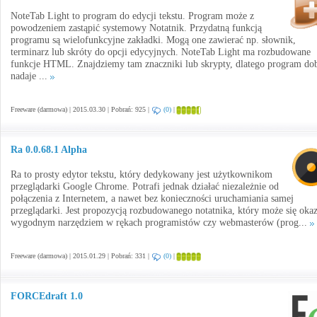
NoteTab Light to program do edycji tekstu. Program może z
powodzeniem zastąpić systemowy Notatnik. Przydatną funkcją
programu są wielofunkcyjne zakładki. Mogą one zawierać np. słownik,
terminarz lub skróty do opcji edycyjnych. NoteTab Light ma rozbudowane
funkcje HTML. Znajdziemy tam znaczniki lub skrypty, dlatego program do
nadaje ...
Freeware (darmowa) | 2015.03.30 | Pobrań: 925 |
(0)
|
Ra 0.0.68.1 Alpha
Ra to prosty edytor tekstu, który dedykowany jest użytkownikom
przeglądarki Google Chrome. Potrafi jednak działać niezależnie od
połączenia z Internetem, a nawet bez konieczności uruchamiania samej
przeglądarki. Jest propozycją rozbudowanego notatnika, który może się oka
wygodnym narzędziem w rękach programistów czy webmasterów (prog...
Freeware (darmowa) | 2015.01.29 | Pobrań: 331 |
(0)
|
FORCEdraft 1.0