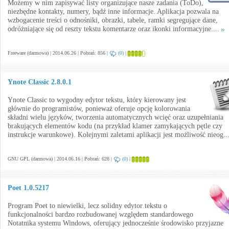
Możemy w nim zapisywać listy organizujące nasze zadania (ToDo),
niezbędne kontakty, numery, bądź inne informacje. Aplikacja pozwala na
wzbogacenie treści o odnośniki, obrazki, tabele, ramki segregujące dane,
odróżniające się od reszty tekstu komentarze oraz ikonki informacyjne....
Freeware (darmowa) | 2014.06.26 | Pobrań: 856 |
(0)
|
Ynote Classic 2.8.0.1
Ynote Classic to wygodny edytor tekstu, który kierowany jest
głównie do programistów, ponieważ oferuje opcję kolorowania
składni wielu języków, tworzenia automatycznych wcięć oraz uzupełniania
brakujących elementów kodu (na przykład klamer zamykających pętle czy
instrukcje warunkowe). Kolejnymi zaletami aplikacji jest możliwość nieog..
GNU GPL (darmowa) | 2014.06.16 | Pobrań: 628 |
(0)
|
Poet 1.0.5217
Program Poet to niewielki, lecz solidny edytor tekstu o
funkcjonalności bardzo rozbudowanej względem standardowego
Notatnika systemu Windows, oferujący jednocześnie środowisko przyjazne