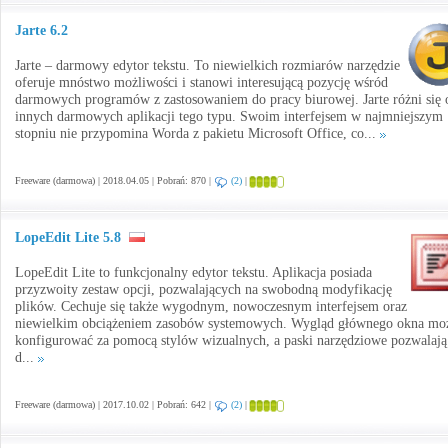
Jarte 6.2
Jarte – darmowy edytor tekstu. To niewielkich rozmiarów narzędzie
oferuje mnóstwo możliwości i stanowi interesującą pozycję wśród
darmowych programów z zastosowaniem do pracy biurowej. Jarte różni się 
innych darmowych aplikacji tego typu. Swoim interfejsem w najmniejszym
stopniu nie przypomina Worda z pakietu Microsoft Office, co...
Freeware (darmowa) | 2018.04.05 | Pobrań: 870 |
(2)
|
LopeEdit Lite 5.8
LopeEdit Lite to funkcjonalny edytor tekstu. Aplikacja posiada
przyzwoity zestaw opcji, pozwalających na swobodną modyfikację
plików. Cechuje się także wygodnym, nowoczesnym interfejsem oraz
niewielkim obciążeniem zasobów systemowych. Wygląd głównego okna mo
konfigurować za pomocą stylów wizualnych, a paski narzędziowe pozwalają
d...
Freeware (darmowa) | 2017.10.02 | Pobrań: 642 |
(2)
|