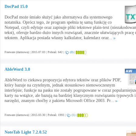
DocPad 15.0
DocPad może śmiało służyć jako alternatywa dla systemowego
notatnika. Oprócz tego, że program spełnia tę samą funkcję co
Notepad, czyli edytuje oraz zapisuje pliki tekstowe plain-text (niezakodowa
tekst), oferuje bardzo dużo innych rozwiązań, znacznie ułatwiających pracę 
tekstem. Aplikacja posiada własny kalkulator, kalendarz oraz...
Freeware (darmowa) | 2015.07.03 | Pobrań: 642 |
(0)
|
AbleWord 3.0
AbleWord to ciekawa propozycja edytora tekstów oraz plików PDF,
który bazuje na czytelnym, jednak stosunkowo nienowoczesnym
interfejsie; funkcje na pasku nie zostały pogrupowane w coraz popularniejsz
karty na wstążce, ale bazują na bardziej klasycznym rozwiązaniu typowych 
narzędzi, znanym choćby z pakietu Microsoft Office 2003. Pr...
Freeware (darmowa) | 2015.03.30 | Pobrań: 1993 |
(1)
|
NoteTab Light 7.2.0.52