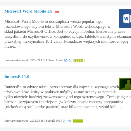
Microsoft Word Mobile 1.0
Microsoft Word Mobile to uszczuplona wersja popularnego,
rozbudowanego edytora tekstu Microsoft Word, wchodzącego w
skład pakietu Microsoft Office. Jest to edycja mobilna, kierowana przede
wszystkim do użytkowników komputerów, bądź tabletów z małymi ekranam
przekątnej maksymalnie 10.1 cala). Posiadacze większych monitorów będą
musie...
Freeware (darmowa) | 2015.09.17 | Pobrań: 4174 |
(0)
|
ImmersEd 1.0
ImmersEd to edytor tekstu przeznaczony dla najmniej wymagających
użytkowników, który w praktyce mógłby zostać uznany za notatnik
tylko niewiele bardziej zaawansowany od tego systemowego. Cechuje się ni
bardziej przyjaznym interfejsem (w którym obszar roboczy przypomina
„niekończącą się” kartkę papieru) oraz kilkoma opcjami, wśród któ...
Freeware (darmowa) | 2015.08.26 | Pobrań: 566 |
(0)
|