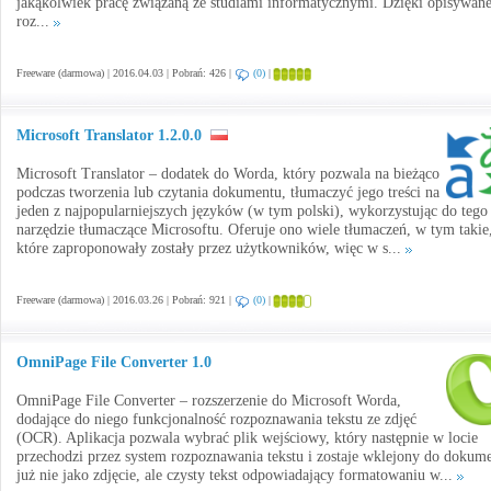
jakąkolwiek pracę związaną ze studiami informatycznymi. Dzięki opisywa
roz...
Freeware (darmowa) | 2016.04.03 | Pobrań: 426 |
(0)
|
Microsoft Translator 1.2.0.0
Microsoft Translator – dodatek do Worda, który pozwala na bieżąco
podczas tworzenia lub czytania dokumentu, tłumaczyć jego treści na
jeden z najpopularniejszych języków (w tym polski), wykorzystując do tego
narzędzie tłumaczące Microsoftu. Oferuje ono wiele tłumaczeń, w tym takie
które zaproponowały zostały przez użytkowników, więc w s...
Freeware (darmowa) | 2016.03.26 | Pobrań: 921 |
(0)
|
OmniPage File Converter 1.0
OmniPage File Converter – rozszerzenie do Microsoft Worda,
dodające do niego funkcjonalność rozpoznawania tekstu ze zdjęć
(OCR). Aplikacja pozwala wybrać plik wejściowy, który następnie w locie
przechodzi przez system rozpoznawania tekstu i zostaje wklejony do dokum
już nie jako zdjęcie, ale czysty tekst odpowiadający formatowaniu w...