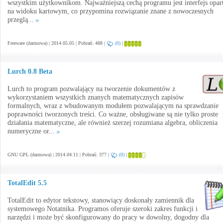
wszystkim użytkownikom. Najważniejszą cechą programu jest interfejs opar
na widoku kartowym, co przypomina rozwiązanie znane z nowoczesnych
przeglą...
Freeware (darmowa) | 2014.05.05 | Pobrań: 488 |
(0)
|
Lurch 0.8 Beta
Lurch to program pozwalający na tworzenie dokumentów z
wykorzystaniem wszystkich znanych matematycznych zapisów
formalnych, wraz z wbudowanym modułem pozwalającym na sprawdzanie
poprawności tworzonych treści. Co ważne, obsługiwane są nie tylko proste
działania matematyczne, ale również szerzej rozumiana algebra, obliczenia
numeryczne or...
GNU GPL (darmowa) | 2014.04.11 | Pobrań: 377 |
(0)
|
TotalEdit 5.5
TotalEdit to edytor tekstowy, stanowiący doskonały zamiennik dla
systemowego Notatnika. Programos oferuje szeroki zakres funkcji i
narzędzi i może być skonfigurowany do pracy w dowolny, dogodny dla