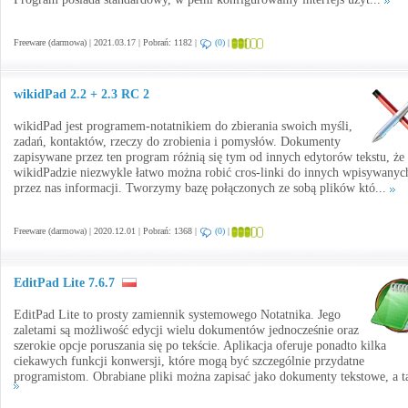
Freeware (darmowa) | 2021.03.17 | Pobrań: 1182 |
(0)
|
wikidPad 2.2 + 2.3 RC 2
wikidPad jest programem-notatnikiem do zbierania swoich myśli,
zadań, kontaktów, rzeczy do zrobienia i pomysłów. Dokumenty
zapisywane przez ten program różnią się tym od innych edytorów tekstu, że
wikidPadzie niezwykle łatwo można robić cros-linki do innych wpisywanyc
przez nas informacji. Tworzymy bazę połączonych ze sobą plików któ...
Freeware (darmowa) | 2020.12.01 | Pobrań: 1368 |
(0)
|
EditPad Lite 7.6.7
EditPad Lite to prosty zamiennik systemowego Notatnika. Jego
zaletami są możliwość edycji wielu dokumentów jednocześnie oraz
szerokie opcje poruszania się po tekście. Aplikacja oferuje ponadto kilka
ciekawych funkcji konwersji, które mogą być szczególnie przydatne
programistom. Obrabiane pliki można zapisać jako dokumenty tekstowe, a ta