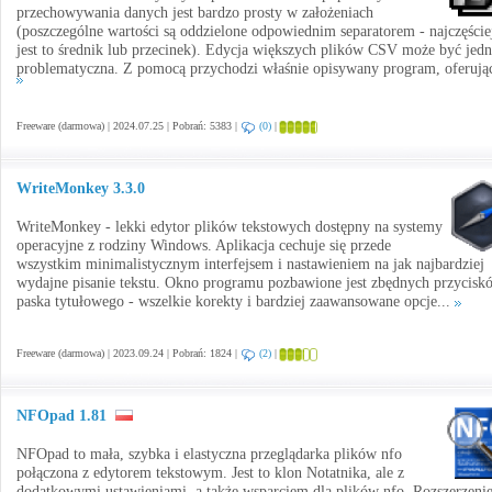
przechowywania danych jest bardzo prosty w założeniach
(poszczególne wartości są oddzielone odpowiednim separatorem - najczęście
jest to średnik lub przecinek). Edycja większych plików CSV może być jed
problematyczna. Z pomocą przychodzi właśnie opisywany program, oferując
Freeware (darmowa) | 2024.07.25 | Pobrań: 5383 |
(0)
|
WriteMonkey 3.3.0
WriteMonkey - lekki edytor plików tekstowych dostępny na systemy
operacyjne z rodziny Windows. Aplikacja cechuje się przede
wszystkim minimalistycznym interfejsem i nastawieniem na jak najbardziej
wydajne pisanie tekstu. Okno programu pozbawione jest zbędnych przycisk
paska tytułowego - wszelkie korekty i bardziej zaawansowane opcje...
Freeware (darmowa) | 2023.09.24 | Pobrań: 1824 |
(2)
|
NFOpad 1.81
NFOpad to mała, szybka i elastyczna przeglądarka plików nfo
połączona z edytorem tekstowym. Jest to klon Notatnika, ale z
dodatkowymi ustawieniami, a także wsparciem dla plików nfo. Rozszerzeni