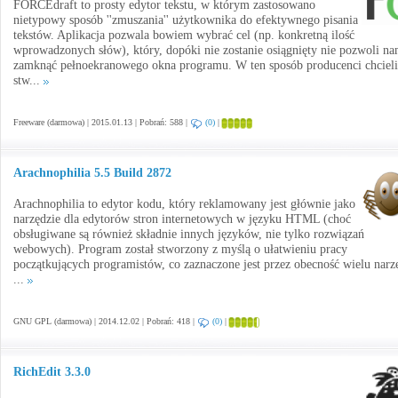
FORCEdraft to prosty edytor tekstu, w którym zastosowano
nietypowy sposób ''zmuszania'' użytkownika do efektywnego pisania
tekstów. Aplikacja pozwala bowiem wybrać cel (np. konkretną ilość
wprowadzonych słów), który, dopóki nie zostanie osiągnięty nie pozwoli n
zamknąć pełnoekranowego okna programu. W ten sposób producenci chcieli
stw...
Freeware (darmowa) | 2015.01.13 | Pobrań: 588 |
(0)
|
Arachnophilia 5.5 Build 2872
Arachnophilia to edytor kodu, który reklamowany jest głównie jako
narzędzie dla edytorów stron internetowych w języku HTML (choć
obsługiwane są również składnie innych języków, nie tylko rozwiązań
webowych). Program został stworzony z myślą o ułatwieniu pracy
początkujących programistów, co zaznaczone jest przez obecność wielu narz
...
GNU GPL (darmowa) | 2014.12.02 | Pobrań: 418 |
(0)
|
RichEdit 3.3.0