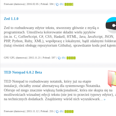
Freeware (darmowa) | 2016.02.05 | Pobrań: 594 |
(0)
|
Zed 1.1.0
Zed to rozbudowany edytor tekstu, stworzony głównie z myślą o
programistach. Umożliwia kolorowanie składni wielu języków
(m.in. C, CoffeeScript, C#, CSS, Haskell, HTML, Java, JavaScript, JSON,
PHP, Python, Ruby, XML), współpracę z lokalnymi, bądź zdalnymi foldera
(tutaj również obsługę repozytorium Githuba), sprawdzanie kodu pod kątem
GNU GPL (darmowa) | 2015.11.21 | Pobrań: 597 |
(0)
|
TED Notepad 6.0.2 Beta
TED Notepad to rozbudowany notatnik, który już na etapie
instalacji, chciałby zostać alternatywą dla systemowego Notatnika.
Oferuje od niego znacznie większą funkcjonalność, która nie skupia się na
możliwościach wizualnej edycji tekstu (nie jest to przecież typowy edytor), 
na technicznych dodatkach. Znajdziemy wśród nich wyszukiwark...
Freeware (darmowa) | 2015.11.12 | Pobrań: 255 |
(0)
|