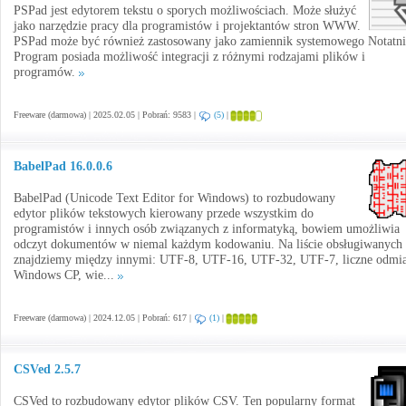
PSPad jest edytorem tekstu o sporych możliwościach. Może służyć
jako narzędzie pracy dla programistów i projektantów stron WWW.
PSPad może być również zastosowany jako zamiennik systemowego Notatni
Program posiada możliwość integracji z różnymi rodzajami plików i
programów.
Freeware (darmowa) | 2025.02.05 | Pobrań: 9583 |
(5)
|
BabelPad 16.0.0.6
BabelPad (Unicode Text Editor for Windows) to rozbudowany
edytor plików tekstowych kierowany przede wszystkim do
programistów i innych osób związanych z informatyką, bowiem umożliwia
odczyt dokumentów w niemal każdym kodowaniu. Na liście obsługiwanych
znajdziemy między innymi: UTF-8, UTF-16, UTF-32, UTF-7, liczne odmi
Windows CP, wie...
Freeware (darmowa) | 2024.12.05 | Pobrań: 617 |
(1)
|
CSVed 2.5.7
CSVed to rozbudowany edytor plików CSV. Ten popularny format