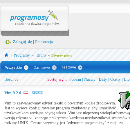
Zaloguj się
|
Rejestracja
Programy
Biuro
Edytory tekstu
Ilość:
85
Sortuj wg
Pobrań
|
Nazwy
|
Daty
|
Oceny
|
Lic
Vim 9.2.0
Vim to zaawansowany edytor tekstu o otwartym kodzie źródłowym.
Jest to wysoce konfigurowalny program zbudowany, aby umożliwić
użytkownikom wydajną edycję tekstu. Vim jest ulepszoną wieloplatformową
wersją edytora vi, znanego praktycznie każdemu użytkownikowi systemów 
rodziny UNIX. Często nazywany jest "edytorem programisty" z racji sw...