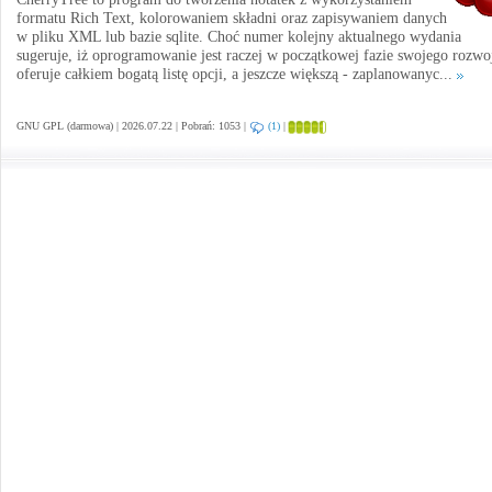
formatu Rich Text, kolorowaniem składni oraz zapisywaniem danych
w pliku XML lub bazie sqlite. Choć numer kolejny aktualnego wydania
sugeruje, iż oprogramowanie jest raczej w początkowej fazie swojego rozwo
oferuje całkiem bogatą listę opcji, a jeszcze większą - zaplanowanyc...
GNU GPL (darmowa) | 2026.07.22 | Pobrań: 1053 |
(1)
|