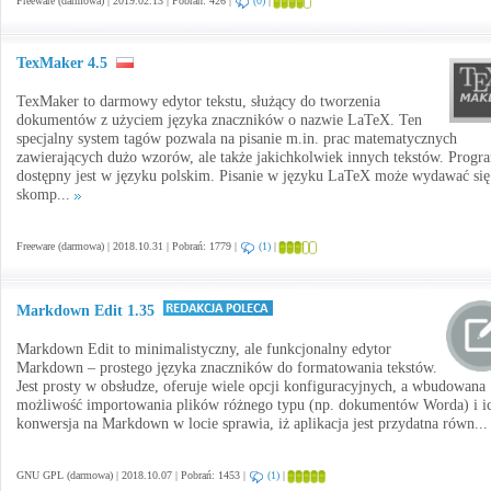
Freeware (darmowa) | 2019.02.13 | Pobrań: 426 |
(0)
|
TexMaker 4.5
TexMaker to darmowy edytor tekstu, służący do tworzenia
dokumentów z użyciem języka znaczników o nazwie LaTeX. Ten
specjalny system tagów pozwala na pisanie m.in. prac matematycznych
zawierających dużo wzorów, ale także jakichkolwiek innych tekstów. Progr
dostępny jest w języku polskim. Pisanie w języku LaTeX może wydawać się
skomp...
Freeware (darmowa) | 2018.10.31 | Pobrań: 1779 |
(1)
|
Markdown Edit 1.35
Markdown Edit to minimalistyczny, ale funkcjonalny edytor
Markdown – prostego języka znaczników do formatowania tekstów.
Jest prosty w obsłudze, oferuje wiele opcji konfiguracyjnych, a wbudowana
możliwość importowania plików różnego typu (np. dokumentów Worda) i i
konwersja na Markdown w locie sprawia, iż aplikacja jest przydatna równ..
GNU GPL (darmowa) | 2018.10.07 | Pobrań: 1453 |
(1)
|