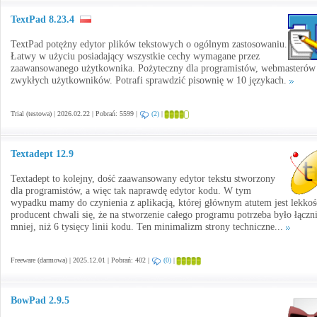
TextPad 8.23.4
TextPad potężny edytor plików tekstowych o ogólnym zastosowaniu.
Łatwy w użyciu posiadający wszystkie cechy wymagane przez
zaawansowanego użytkownika. Pożyteczny dla programistów, webmasterów
zwykłych użytkowników. Potrafi sprawdzić pisownię w 10 językach.
Trial (testowa) | 2026.02.22 | Pobrań: 5599 |
(2)
|
Textadept 12.9
Textadept to kolejny, dość zaawansowany edytor tekstu stworzony
dla programistów, a więc tak naprawdę edytor kodu. W tym
wypadku mamy do czynienia z aplikacją, której głównym atutem jest lekkoś
producent chwali się, że na stworzenie całego programu potrzeba było łączn
mniej, niż 6 tysięcy linii kodu. Ten minimalizm strony techniczne...
Freeware (darmowa) | 2025.12.01 | Pobrań: 402 |
(0)
|
BowPad 2.9.5