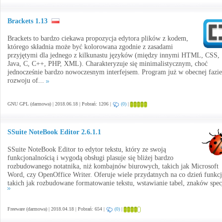
Brackets 1.13
Brackets to bardzo ciekawa propozycja edytora plików z kodem,
którego składnia może być kolorowana zgodnie z zasadami
przyjętymi dla jednego z kilkunastu języków (między innymi HTML, CSS,
Java, C, C++, PHP, XML). Charakteryzuje się minimalistycznym, choć
jednocześnie bardzo nowoczesnym interfejsem. Program już w obecnej fazie
rozwoju of...
GNU GPL (darmowa) | 2018.06.18 | Pobrań: 1206 |
(0)
|
SSuite NoteBook Editor 2.6.1.1
SSuite NoteBook Editor to edytor tekstu, który ze swoją
funkcjonalnością i wygodą obsługi plasuje się bliżej bardzo
rozbudowanego notatnika, niż kombajnów biurowych, takich jak Microsoft
Word, czy OpenOffice Writer. Oferuje wiele przydatnych na co dzień funkcj
takich jak rozbudowane formatowanie tekstu, wstawianie tabel, znaków specj
Freeware (darmowa) | 2018.04.18 | Pobrań: 654 |
(0)
|