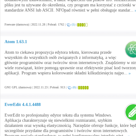
pliku jest tu używane do określenia, czy program ma korzystać z czcionki w
standardzie ANSI lub ASCII. NFOpad również w pełni obsługuje standar...
Freeware (darmowa) | 2022.11.28 | Pobrań: 1762 |
(1)
|
Atom 1.63.1
Atom to ciekawa propozycja edytora tekstu, kierowana przede
wszystkim do wszystkich osób związanych z informatyką, a więc
głównie programistów oraz twórców stron internetowych. Znajdziemy w ni
wiele rozwiązań, które pomogą sprawnie oraz efektywnie pisać kod tworzo
aplikacji. Program wspiera kolorowanie składni kilkudziesięciu najpo...
GNU GPL (darmowa) | 2022.11.23 | Pobrań: 913 |
(0)
|
EverEdit 4.4.1.4488
EverEdit to profesjonalny edytor tekstu dla systemu Windows.
Aplikacja charakteryzuje się niewielkimi rozmiarami, szybkim
działaniem oraz wysoką elastycznością. Narzędzie oferuje funkcje, które bę
szczególnie przydatne dla programistów i twórców stron internetowych.
Program posiada standardowy, w pełni konfigurowalny interfejs użyt...