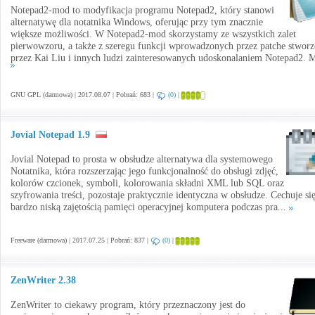
Notepad2-mod to modyfikacja programu Notepad2, który stanowi
alternatywę dla notatnika Windows, oferując przy tym znacznie
większe możliwości. W Notepad2-mod skorzystamy ze wszystkich zalet
pierwowzoru, a także z szeregu funkcji wprowadzonych przez patche stwor
przez Kai Liu i innych ludzi zainteresowanych udoskonalaniem Notepad2. M
GNU GPL (darmowa) | 2017.08.07 | Pobrań: 683 |
(0)
|
Jovial Notepad 1.9
Jovial Notepad to prosta w obsłudze alternatywa dla systemowego
Notatnika, która rozszerzając jego funkcjonalność do obsługi zdjęć,
kolorów czcionek, symboli, kolorowania składni XML lub SQL oraz
szyfrowania treści, pozostaje praktycznie identyczna w obsłudze. Cechuje si
bardzo niską zajętością pamięci operacyjnej komputera podczas pra...
Freeware (darmowa) | 2017.07.25 | Pobrań: 837 |
(0)
|
ZenWriter 2.38
ZenWriter to ciekawy program, który przeznaczony jest do