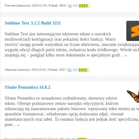
Freeware (darmowa) | 2020.01.04 | Pobrań: 3816 |
(2)
|
Sublime Text 3.2.2 Build 3211
Sublime Text jest interesującym edytorem tekstu o szerokich
możliwościach konfiguracji oraz pokaźnej ilości funkcji. Warto
zwrócić uwagę przede wszystkim na liczne ułatwienia, znacznie zwiększając
wygodę edycji długich partii tekstu, zwłaszcza kodu źródłowego. Wśród nic
znajdują się: - podgląd kilku stron dokumentu w specjalnym grafi...
Shareware (testowa) | 2019.10.01 | Pobrań: 1607 |
(3)
|
SSuite Penumbra 14.8.2
SSuite Penumbra to stosunkowo rozbudowany, darmowy edytor
tekstu. Oferuje podstawowy zestaw narzędzi edycyjnych, którym
odznaczają się zaawansowane pakiety biurowe: wpisywany tekst można na w
sposobów formatować, wbudowano opcję dodawania zdjęć, równań
matematycznych oraz tabel. Ta ostatnia funkcja jest jednak dość specyficzna
poni...