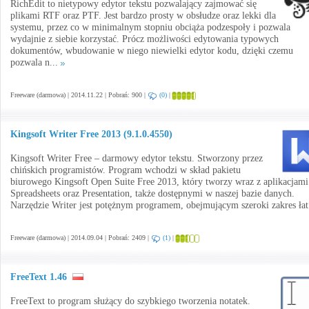
RichEdit to nietypowy edytor tekstu pozwalający zajmować się
plikami RTF oraz PTF. Jest bardzo prosty w obsłudze oraz lekki dla
systemu, przez co w minimalnym stopniu obciąża podzespoły i pozwala
wydajnie z siebie korzystać. Prócz możliwości edytowania typowych
dokumentów, wbudowanie w niego niewielki edytor kodu, dzięki czemu
pozwala n...
Freeware (darmowa) | 2014.11.22 | Pobrań: 900 |
(0)
|
Kingsoft Writer Free 2013 (9.1.0.4550)
Kingsoft Writer Free – darmowy edytor tekstu. Stworzony przez
chińskich programistów. Program wchodzi w skład pakietu
biurowego Kingsoft Open Suite Free 2013, który tworzy wraz z aplikacjami
Spreadsheets oraz Presentation, także dostępnymi w naszej bazie danych.
Narzędzie Writer jest potężnym programem, obejmującym szeroki zakres łat
Freeware (darmowa) | 2014.09.04 | Pobrań: 2409 |
(1)
|
FreeText 1.46
FreeText to program służący do szybkiego tworzenia notatek.