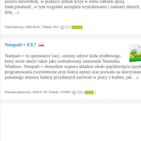
pozoru niewielkim, w praktyce jednak kryje w sobie całkiem sporą
funkcjonalność, w tym wygodne narzędzia wyszukiwania i zamiany danych,
dzię...
Trial (testowa) | 2026.08.01 | Pobrań: 452 |
(1)
|
Notepad++ 8.9.7
Notepad++ to opensource’owy, ceniony edytor kodu źródłowego,
który może służyć także jako rozbudowany zamiennik Notatnika
Windows. Notepad++ domyślnie wspiera składnie około pięćdziesięciu języ
programowania (wymienione przy końcu opisu) oraz pozwala na skorzystani
pokaźnego zestawu funkcji przydatnych zarówno w pracy z kodem, jak...
Freeware (darmowa) | 2026.07.26 | Pobrań: 107608 |
(26)
|