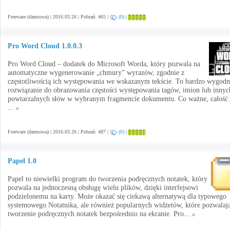
Freeware (darmowa) | 2016.03.26 | Pobrań: 465 |
(0)
|
Pro Word Cloud 1.0.0.3
Pro Word Cloud – dodatek do Microsoft Worda, który pozwala na
automatyczne wygenerowanie „chmury” wyrazów, zgodnie z
częstotliwością ich występowania we wskazanym tekście. To bardzo wygodn
rozwiązanie do obrazowania częstości występowania tagów, imion lub innyc
powtarzalnych słów w wybranym fragmencie dokumentu. Co ważne, całość 
...
Freeware (darmowa) | 2016.03.26 | Pobrań: 487 |
(0)
|
Papel 1.0
Papel to niewielki program do tworzenia podręcznych notatek, który
pozwala na jednoczesną obsługę wielu plików, dzięki interfejsowi
podzielonemu na karty. Może okazać się ciekawą alternatywą dla typowego
systemowego Notatnika, ale również popularnych widżetów, które pozwalaj
tworzenie podręcznych notatek bezpośrednio na ekranie. Pro...