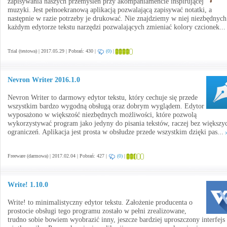
zapisywania naszych przemyśleń przy akompaniamencie inspirującej
muzyki. Jest pełnoekranową aplikacją pozwalającą zapisywać notatki, a
następnie w razie potrzeby je drukować. Nie znajdziemy w niej niezbędnyc
każdym edytorze tekstu narzędzi pozwalających zmieniać kolory czcionek..
Trial (testowa) | 2017.05.29 | Pobrań: 430 |
(0)
|
Nevron Writer 2016.1.0
Nevron Writer to darmowy edytor tekstu, który cechuje się przede
wszystkim bardzo wygodną obsługą oraz dobrym wyglądem. Edytor
wyposażono w większość niezbędnych możliwości, które pozwolą
wykorzystywać program jako jedyny do pisania tekstów, raczej bez większy
ograniczeń. Aplikacja jest prosta w obsłudze przede wszystkim dzięki pas...
Freeware (darmowa) | 2017.02.04 | Pobrań: 427 |
(0)
|
Write! 1.10.0
Write! to minimalistyczny edytor tekstu. Założenie producenta o
prostocie obsługi tego programu zostało w pełni zrealizowane,
trudno sobie bowiem wyobrazić inny, jeszcze bardziej uproszczony interfejs