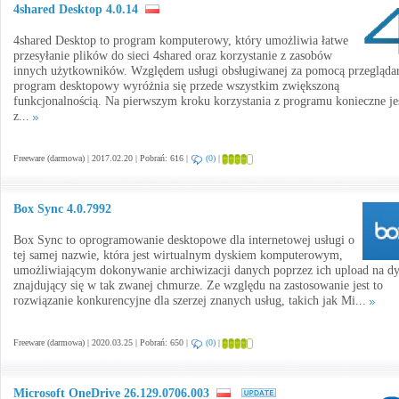
4shared Desktop 4.0.14
4shared Desktop to program komputerowy, który umożliwia łatwe
przesyłanie plików do sieci 4shared oraz korzystanie z zasobów
innych użytkowników. Względem usługi obsługiwanej za pomocą przeglądar
program desktopowy wyróżnia się przede wszystkim zwiększoną
funkcjonalnością. Na pierwszym kroku korzystania z programu konieczne je
z...
Freeware (darmowa) | 2017.02.20 | Pobrań: 616 |
(0)
|
Box Sync 4.0.7992
Box Sync to oprogramowanie desktopowe dla internetowej usługi o
tej samej nazwie, która jest wirtualnym dyskiem komputerowym,
umożliwiającym dokonywanie archiwizacji danych poprzez ich upload na d
znajdujący się w tak zwanej chmurze. Ze względu na zastosowanie jest to
rozwiązanie konkurencyjne dla szerzej znanych usług, takich jak Mi...
Freeware (darmowa) | 2020.03.25 | Pobrań: 650 |
(0)
|
Microsoft OneDrive 26.129.0706.003