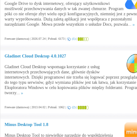
Google Drive to dysk internetowy, oferujący użytkownikowi
możliwość przechowywania danych w tak zwanej chmurze. Program
póki co nie oferuje zbyt wielu opcji konfiguracyjnych, niemniej jest z pewn
warty wypróbowania. Dużą zaletą aplikacji jest współpraca z pozostałymi
narzędziami Google. Mowa przede wszystkim o usłudze Docs, pozwala...
Freeware (darmowa) | 2026.07.24 | Pobrań: 6173 |
(1)
|
Gladinet Cloud Desktop 4.0.1027
Gladinet Cloud Desktop wspomaga korzystanie z usług
internetowych przechowujących dane, głównie dysków
internetowych. Dzięki programowi nie trzeba się logować poprzez przegląd
do tego typu serwisów, gdyż wymiana plików jest tak łatwa, jak korzystanie
Eksploratora Windows w celu kopiowania plików między folderami. Progr
tworzy...
Freeware (darmowa) | 2013.04.02 | Pobrań: 1062 |
(2)
|
Minus Desktop Tool 1.8
Minus Desktop Tool to niewielkie narzędzie do współdzielenia