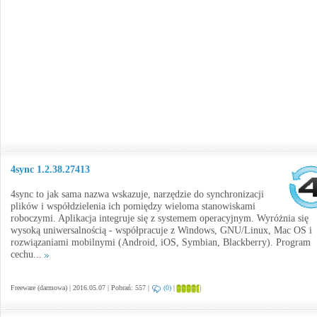
4sync 1.2.38.27413
4sync to jak sama nazwa wskazuje, narzędzie do synchronizacji
plików i współdzielenia ich pomiędzy wieloma stanowiskami
roboczymi. Aplikacja integruje się z systemem operacyjnym. Wyróżnia się
wysoką uniwersalnością - współpracuje z Windows, GNU/Linux, Mac OS i
rozwiązaniami mobilnymi (Android, iOS, Symbian, Blackberry). Program
cechu...
Freeware (darmowa) | 2016.05.07 | Pobrań: 557 |
(0)
|