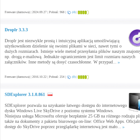
Freeware (darmowa) | 2024.09.27 | Pobrań: 968 |
(4)
|
Droplr 3.3.3
Droplr jest niezwykle prostą i intuicyjną aplikacją umożliwiającą
użytkownikom dzielenie się swoimi plikami w sieci, nawet tymi o
dużych rozmiarach. Istnieje wiele metod przesyłania plików naszym znajo
np. drogą e-mailową. Jednakże ograniczeniem jest limit rozmiaru naszych
załączników. Inne metody są dosyć czasochłonne. W przypad...
Freeware (darmowa) | 2016.10.22 | Pobrań: 254 |
(0)
|
SDExplorer 3.1.0.861
SDExplorer pozwala na uzyskanie łatwego dostępu do internetowego
dysku Windows Live SkyDrive z poziomu systemu Windows.
Niniejsza usługa Microsoftu oferuje bezpłatnie 25 GB na różnego rodzaju pli
także na dokumenty z pakietu biurowego on-line: Office Web Apps. Oficjal
dostęp do SkyDrive poprzez przeglądarkę internetową jest mało...