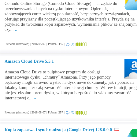
Comodo Online Storage (Comodo Cloud Storage) - narzędzie do
przechowywania danych na dysku internetowym. Opiera się na
zdobywających coraz większą popularność, bezpiecznych rozwiązaniach,
oferując przyjazny dla początkującego użytkownika interfejs. Przyda się na
przykład do tworzenia kopii zapasowych, wymieniania plików ze znajomym
czy...
Freeware (darmowa) | 2016.05.07 | Pobrań: 445 |
(1)
|
Amazon Cloud Drive 5.5.1
Amazon Cloud Drive to pulpitowy program do obsługi
internetowego dysku, „chmury” Amazona. Przy jego pomocy
będziemy mogli zarówno wysłać na dysk nowe dokumenty, jak i pobrać na
lokalny komputer całą zawartość internetowej chmury. Wbrew intuicji, pro
nie jest eksploratorem dysku, w którym bezpośrednio widzimy zawartość
internetowej c...
Freeware (darmowa) | 2018.08.07 | Pobrań: 257 |
(0)
|
Kopia zapasowa i synchronizacja (Google Drive) 128.0.0.0