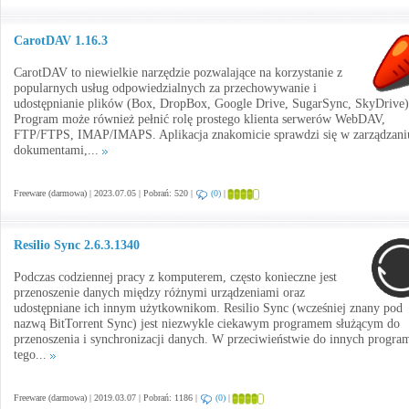
CarotDAV 1.16.3
CarotDAV to niewielkie narzędzie pozwalające na korzystanie z
popularnych usług odpowiedzialnych za przechowywanie i
udostępnianie plików (Box, DropBox, Google Drive, SugarSync, SkyDrive)
Program może również pełnić rolę prostego klienta serwerów WebDAV,
FTP/FTPS, IMAP/IMAPS. Aplikacja znakomicie sprawdzi się w zarządzani
dokumentami,...
Freeware (darmowa) | 2023.07.05 | Pobrań: 520 |
(0)
|
Resilio Sync 2.6.3.1340
Podczas codziennej pracy z komputerem, często konieczne jest
przenoszenie danych między różnymi urządzeniami oraz
udostępniane ich innym użytkownikom. Resilio Sync (wcześniej znany pod
nazwą BitTorrent Sync) jest niezwykle ciekawym programem służącym do
przenoszenia i synchronizacji danych. W przeciwieństwie do innych progr
tego...
Freeware (darmowa) | 2019.03.07 | Pobrań: 1186 |
(0)
|