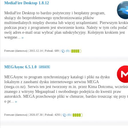
MediaFire Desktop 1.8.12
MediaFire Desktop to bardzo pożyteczny i bezpłatny program,
służący do bezproblemowego synchronizowania plików
multimedialnych między dwoma lub więcej urządzeniami. Pierwszym krok
podczas pracy z programem jest stworzenie konta. Należy w tym celu podać
swój adres e-mail oraz wybrać plan subskrybcyjny. Kolejnym krokiem jest
wstępne...
Freeware (darmowa) | 2015.12.14 | Pobrań: 689 |
(0)
|
MEGAsync 6.5.1.0
MEGAsync to program synchronizujący katalogi i pliki na dysku
lokalnym z zasobami dysku internetowego serwisu MEGA
(mega.co.nz). Serwis ten jest tworzony m.in. przez Kima Dotcoma, wcześni
znanego z witryny Megaupload i swobodnego podejścia do kwestii praw
autorskich. MEGA przechowuje pliki w chmurze, bardzo troszcząc się przy
o pr...
Freeware (darmowa) | 2026.07.30 | Pobrań: 4293 |
(0)
|