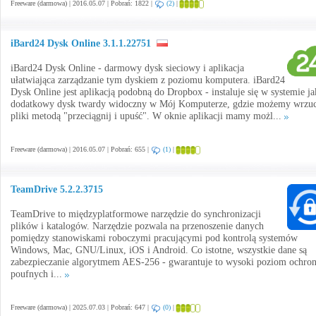
Freeware (darmowa) | 2016.05.07 | Pobrań: 1822 |
(2)
|
iBard24 Dysk Online 3.1.1.22751
iBard24 Dysk Online - darmowy dysk sieciowy i aplikacja
ułatwiająca zarządzanie tym dyskiem z poziomu komputera. iBard24
Dysk Online jest aplikacją podobną do Dropbox - instaluje się w systemie j
dodatkowy dysk twardy widoczny w Mój Komputerze, gdzie możemy wrzu
pliki metodą "przeciągnij i upuść". W oknie aplikacji mamy możl...
Freeware (darmowa) | 2016.05.07 | Pobrań: 655 |
(1)
|
TeamDrive 5.2.2.3715
TeamDrive to międzyplatformowe narzędzie do synchronizacji
plików i katalogów. Narzędzie pozwala na przenoszenie danych
pomiędzy stanowiskami roboczymi pracującymi pod kontrolą systemów
Windows, Mac, GNU/Linux, iOS i Android. Co istotne, wszystkie dane są
zabezpieczanie algorytmem AES-256 - gwarantuje to wysoki poziom ochro
poufnych i...
Freeware (darmowa) | 2025.07.03 | Pobrań: 647 |
(0)
|