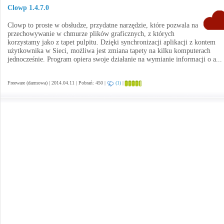
Clowp 1.4.7.0
Clowp to proste w obsłudze, przydatne narzędzie, które pozwala na
przechowywanie w chmurze plików graficznych, z których
korzystamy jako z tapet pulpitu. Dzięki synchronizacji aplikacji z kontem
użytkownika w Sieci, możliwa jest zmiana tapety na kilku komputerach
jednocześnie. Program opiera swoje działanie na wymianie informacji o a...
Freeware (darmowa) | 2014.04.11 | Pobrań: 450 |
(1)
|