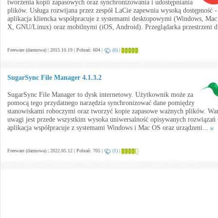
tworzenia kopii zapasowych oraz synchronizowania i udostępniania
plików. Usługa rozwijana przez zespół LaCie zapewnia wysoką dostępność -
aplikacja kliencka współpracuje z systemami desktopowymi (Windows, Ma
X, GNU/Linux) oraz mobilnymi (iOS, Android). Przeglądarka przestrzeni d
Freeware (darmowa) | 2015.10.19 | Pobrań: 604 |
(0)
|
SugarSync File Manager 4.1.3.2
SugarSync File Manager to dysk internetowy. Użytkownik może za
pomocą tego przydatnego narzędzia synchronizować dane pomiędzy
stanowiskami roboczymi oraz tworzyć kopie zapasowe ważnych plików. War
uwagi jest przede wszystkim wysoka uniwersalność opisywanych rozwiązań 
aplikacja współpracuje z systemami Windows i Mac OS oraz urządzeni...
Freeware (darmowa) | 2022.05.12 | Pobrań: 705 |
(1)
|