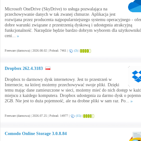
Microsoft OneDrive (SkyDrive) to usługa pozwalająca na
przechowywanie danych w tak zwanej chmurze. Aplikacja jest
rozwijana przez producenta najpopularniejszego systemu operacyjnego - ofe
dobre warunki związane z przestrzenią dyskową i udostępnia atrakcyjną
funkcjonalność. Narzędzie będzie bardzo dobrym wyborem dla użytkownik
ceni...
Freeware (darmowa) | 2026.08.02 | Pobrań: 7461 |
(3)
|
Dropbox 262.4.3183
Dropbox to darmowy dysk internetowy. Jest to przestrzeń w
Internecie, na której możemy przechowywać swoje pliki. Dzięki
temu mając dane zamieszczone w sieci, możemy mieć do nich dostęp w ka
miejscu z każdego komputera. Dropbox udostępnia za darmo dysk o pojemn
2GB. Nie jest to duża pojemność, ale na drobne pliki w sam raz. Po...
Freeware (darmowa) | 2026.07.25 | Pobrań: 14977 |
(15)
|
Comodo Online Storage 3.0.8.84