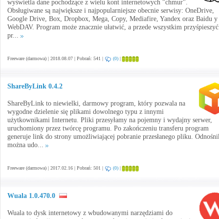
wyświetla dane pochodzące z wielu kont internetowych "chmur".
Obsługiwane są największe i najpopularniejsze obecnie serwisy: OneDrive,
Google Drive, Box, Dropbox, Mega, Copy, Mediafire, Yandex oraz Baidu y
WebDAV. Program może znacznie ułatwić, a przede wszystkim przyśpieszyć
pr...
Freeware (darmowa) | 2018.08.07 | Pobrań: 541 |
(0)
|
ShareByLink 0.4.2
ShareByLink to niewielki, darmowy program, który pozwala na
wygodne dzielenie się plikami dowolnego typu z innymi
użytkownikami Internetu. Pliki przesyłamy na pojemny i wydajny serwer,
uruchomiony przez twórcę programu. Po zakończeniu transferu program
generuje link do strony umożliwiającej pobranie przesłanego pliku. Odnośni
można udo...
Freeware (darmowa) | 2017.02.16 | Pobrań: 501 |
(0)
|
Wuala 1.0.470.0
Wuala to dysk internetowy z wbudowanymi narzędziami do