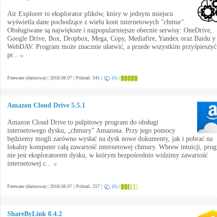
Air Explorer to eksplorator plików, który w jednym miejscu
wyświetla dane pochodzące z wielu kont internetowych "chmur".
Obsługiwane są największe i najpopularniejsze obecnie serwisy: OneDrive,
Google Drive, Box, Dropbox, Mega, Copy, Mediafire, Yandex oraz Baidu y
WebDAV. Program może znacznie ułatwić, a przede wszystkim przyśpieszyć
pr...
Freeware (darmowa) | 2018.08.07 | Pobrań: 541 |
(0)
|
Amazon Cloud Drive 5.5.1
Amazon Cloud Drive to pulpitowy program do obsługi
internetowego dysku, „chmury” Amazona. Przy jego pomocy
będziemy mogli zarówno wysłać na dysk nowe dokumenty, jak i pobrać na
lokalny komputer całą zawartość internetowej chmury. Wbrew intuicji, pro
nie jest eksploratorem dysku, w którym bezpośrednio widzimy zawartość
internetowej c...
Freeware (darmowa) | 2018.08.07 | Pobrań: 257 |
(0)
|
ShareByLink 0.4.2