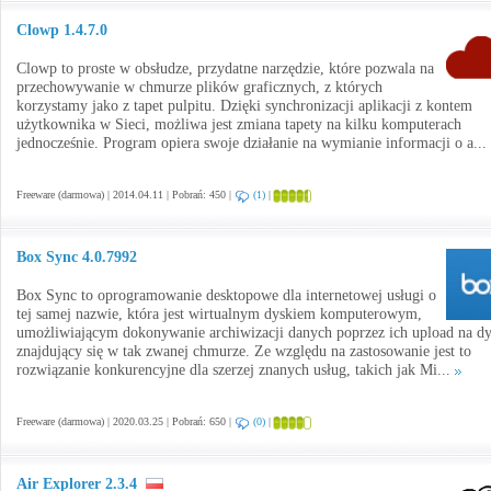
Clowp 1.4.7.0
Clowp to proste w obsłudze, przydatne narzędzie, które pozwala na
przechowywanie w chmurze plików graficznych, z których
korzystamy jako z tapet pulpitu. Dzięki synchronizacji aplikacji z kontem
użytkownika w Sieci, możliwa jest zmiana tapety na kilku komputerach
jednocześnie. Program opiera swoje działanie na wymianie informacji o a...
Freeware (darmowa) | 2014.04.11 | Pobrań: 450 |
(1)
|
Box Sync 4.0.7992
Box Sync to oprogramowanie desktopowe dla internetowej usługi o
tej samej nazwie, która jest wirtualnym dyskiem komputerowym,
umożliwiającym dokonywanie archiwizacji danych poprzez ich upload na d
znajdujący się w tak zwanej chmurze. Ze względu na zastosowanie jest to
rozwiązanie konkurencyjne dla szerzej znanych usług, takich jak Mi...
Freeware (darmowa) | 2020.03.25 | Pobrań: 650 |
(0)
|
Air Explorer 2.3.4