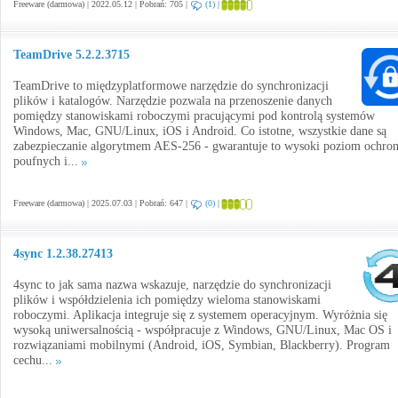
Freeware (darmowa) | 2022.05.12 | Pobrań: 705 |
(1)
|
TeamDrive 5.2.2.3715
TeamDrive to międzyplatformowe narzędzie do synchronizacji
plików i katalogów. Narzędzie pozwala na przenoszenie danych
pomiędzy stanowiskami roboczymi pracującymi pod kontrolą systemów
Windows, Mac, GNU/Linux, iOS i Android. Co istotne, wszystkie dane są
zabezpieczanie algorytmem AES-256 - gwarantuje to wysoki poziom ochro
poufnych i...
Freeware (darmowa) | 2025.07.03 | Pobrań: 647 |
(0)
|
4sync 1.2.38.27413
4sync to jak sama nazwa wskazuje, narzędzie do synchronizacji
plików i współdzielenia ich pomiędzy wieloma stanowiskami
roboczymi. Aplikacja integruje się z systemem operacyjnym. Wyróżnia się
wysoką uniwersalnością - współpracuje z Windows, GNU/Linux, Mac OS i
rozwiązaniami mobilnymi (Android, iOS, Symbian, Blackberry). Program
cechu...