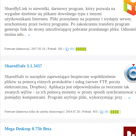
ShareByLink to niewielki, darmowy program, który pozwala na
wygodne dzielenie się plikami dowolnego typu z innymi
użytkownikami Internetu. Pliki przesyłamy na pojemny i wydajny serwer,
uruchomiony przez twórcę programu. Po zakończeniu transferu program
generuje link do strony umożliwiającej pobranie przesłanego pliku. Odnośni
można udo...
Freeware (darmowa) | 2017.02.16 | Pobrań: 501 |
(0)
|
SharedSafe 3.1.3437
SharedSafe to narzędzie zapewniające bezpieczne współdzielenie
plików za pomocą różnych protokołów i usług (serwer FTP, poczta
elektroniczna, Dropbox). Aplikacja jest odpowiedzialna za tworzenie tak
zwanych sejfów - za ich pomocą możemy w prosty sposób synchronizować 
pomiędzy komputerami. Program szyfruje pliki, wykorzystując przy ...
Freeware (darmowa tylko do użytku domowego) | 2014.07.26 | Pobrań: 416 |
(0)
|
Mega Desktop 0.75b Beta