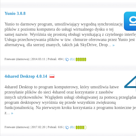
Yunio 3.0.8
Yunio to darmowy program, umożliwiający wygodną synchronizację
plików z poziomu komputera do usługi wirtualnego dysku o tej
samej nazwie. Wyróżnia się prostotą obsługi wynikającą z czytelnego interfe
Usługa przechowywania plików w tzw. chmurze oferowana przez Yunio jest
alternatywą, dla szerzej znanych, takich jak SkyDrive, Drop...
Freeware (darmowa) | 2014.03.11 | Pobrań: 494 |
(1)
|
4shared Desktop 4.0.14
4shared Desktop to program komputerowy, który umożliwia łatwe
przesyłanie plików do sieci 4shared oraz korzystanie z zasobów
innych użytkowników. Względem usługi obsługiwanej za pomocą przeglądar
program desktopowy wyróżnia się przede wszystkim zwiększoną
funkcjonalnością. Na pierwszym kroku korzystania z programu konieczne je
z...
Freeware (darmowa) | 2017.02.20 | Pobrań: 616 |
(0)
|