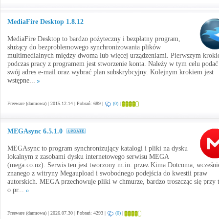
MediaFire Desktop 1.8.12
MediaFire Desktop to bardzo pożyteczny i bezpłatny program,
służący do bezproblemowego synchronizowania plików
multimedialnych między dwoma lub więcej urządzeniami. Pierwszym krok
podczas pracy z programem jest stworzenie konta. Należy w tym celu podać
swój adres e-mail oraz wybrać plan subskrybcyjny. Kolejnym krokiem jest
wstępne...
Freeware (darmowa) | 2015.12.14 | Pobrań: 689 |
(0)
|
MEGAsync 6.5.1.0
MEGAsync to program synchronizujący katalogi i pliki na dysku
lokalnym z zasobami dysku internetowego serwisu MEGA
(mega.co.nz). Serwis ten jest tworzony m.in. przez Kima Dotcoma, wcześni
znanego z witryny Megaupload i swobodnego podejścia do kwestii praw
autorskich. MEGA przechowuje pliki w chmurze, bardzo troszcząc się przy
o pr...
Freeware (darmowa) | 2026.07.30 | Pobrań: 4293 |
(0)
|