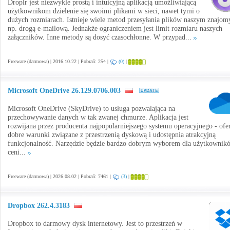
Droplr jest niezwykle prostą i intuicyjną aplikacją umożliwiającą
użytkownikom dzielenie się swoimi plikami w sieci, nawet tymi o
dużych rozmiarach. Istnieje wiele metod przesyłania plików naszym znajo
np. drogą e-mailową. Jednakże ograniczeniem jest limit rozmiaru naszych
załączników. Inne metody są dosyć czasochłonne. W przypad...
Freeware (darmowa) | 2016.10.22 | Pobrań: 254 |
(0)
|
Microsoft OneDrive 26.129.0706.003
Microsoft OneDrive (SkyDrive) to usługa pozwalająca na
przechowywanie danych w tak zwanej chmurze. Aplikacja jest
rozwijana przez producenta najpopularniejszego systemu operacyjnego - ofe
dobre warunki związane z przestrzenią dyskową i udostępnia atrakcyjną
funkcjonalność. Narzędzie będzie bardzo dobrym wyborem dla użytkownik
ceni...
Freeware (darmowa) | 2026.08.02 | Pobrań: 7461 |
(3)
|
Dropbox 262.4.3183
Dropbox to darmowy dysk internetowy. Jest to przestrzeń w