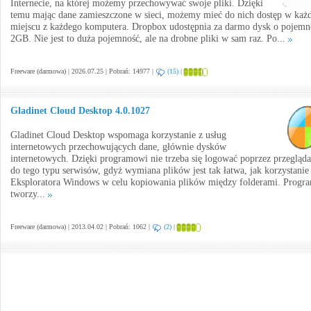
Internecie, na której możemy przechowywać swoje pliki. Dzięki
temu mając dane zamieszczone w sieci, możemy mieć do nich dostęp w ka
miejscu z każdego komputera. Dropbox udostępnia za darmo dysk o pojemn
2GB. Nie jest to duża pojemność, ale na drobne pliki w sam raz. Po...
Freeware (darmowa) | 2026.07.25 | Pobrań: 14977 |
(15)
|
Gladinet Cloud Desktop 4.0.1027
Gladinet Cloud Desktop wspomaga korzystanie z usług
internetowych przechowujących dane, głównie dysków
internetowych. Dzięki programowi nie trzeba się logować poprzez przegląd
do tego typu serwisów, gdyż wymiana plików jest tak łatwa, jak korzystanie
Eksploratora Windows w celu kopiowania plików między folderami. Progr
tworzy...
Freeware (darmowa) | 2013.04.02 | Pobrań: 1062 |
(2)
|