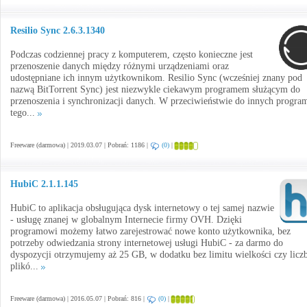
Resilio Sync 2.6.3.1340
Podczas codziennej pracy z komputerem, często konieczne jest
przenoszenie danych między różnymi urządzeniami oraz
udostępniane ich innym użytkownikom. Resilio Sync (wcześniej znany pod
nazwą BitTorrent Sync) jest niezwykle ciekawym programem służącym do
przenoszenia i synchronizacji danych. W przeciwieństwie do innych progr
tego...
Freeware (darmowa) | 2019.03.07 | Pobrań: 1186 |
(0)
|
HubiC 2.1.1.145
HubiC to aplikacja obsługująca dysk internetowy o tej samej nazwie
- usługę znanej w globalnym Internecie firmy OVH. Dzięki
programowi możemy łatwo zarejestrować nowe konto użytkownika, bez
potrzeby odwiedzania strony internetowej usługi HubiC - za darmo do
dyspozycji otrzymujemy aż 25 GB, w dodatku bez limitu wielkości czy licz
plikó...
Freeware (darmowa) | 2016.05.07 | Pobrań: 816 |
(0)
|