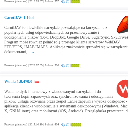
Freeware (darmowa) | 2016.05.07 | Pobrań: 557 |
(0)
|
CarotDAV 1.16.3
CarotDAV to niewielkie narzędzie pozwalające na korzystanie z
popularnych usług odpowiedzialnych za przechowywanie i
udostępnianie plików (Box, DropBox, Google Drive, SugarSync, SkyDrive)
Program może również pełnić rolę prostego klienta serwerów WebDAV,
FTP/FTPS, IMAP/IMAPS. Aplikacja znakomicie sprawdzi się w zarządzani
dokumentami,...
Freeware (darmowa) | 2023.07.05 | Pobrań: 520 |
(0)
|
Wuala 1.0.470.0
Wuala to dysk internetowy z wbudowanymi narzędziami do
tworzenia kopii zapasowych oraz synchronizowania i udostępniania
plików. Usługa rozwijana przez zespół LaCie zapewnia wysoką dostępność -
aplikacja kliencka współpracuje z systemami desktopowymi (Windows, Ma
X, GNU/Linux) oraz mobilnymi (iOS, Android). Przeglądarka przestrzeni d
Freeware (darmowa) | 2015.10.19 | Pobrań: 604 |
(0)
|