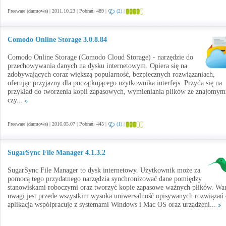
Freeware (darmowa) | 2011.10.23 | Pobrań: 489 |
(2)
|
Comodo Online Storage 3.0.8.84
Comodo Online Storage (Comodo Cloud Storage) - narzędzie do
przechowywania danych na dysku internetowym. Opiera się na
zdobywających coraz większą popularność, bezpiecznych rozwiązaniach,
oferując przyjazny dla początkującego użytkownika interfejs. Przyda się na
przykład do tworzenia kopii zapasowych, wymieniania plików ze znajomym
czy...
Freeware (darmowa) | 2016.05.07 | Pobrań: 445 |
(1)
|
SugarSync File Manager 4.1.3.2
SugarSync File Manager to dysk internetowy. Użytkownik może za
pomocą tego przydatnego narzędzia synchronizować dane pomiędzy
stanowiskami roboczymi oraz tworzyć kopie zapasowe ważnych plików. War
uwagi jest przede wszystkim wysoka uniwersalność opisywanych rozwiązań 
aplikacja współpracuje z systemami Windows i Mac OS oraz urządzeni...