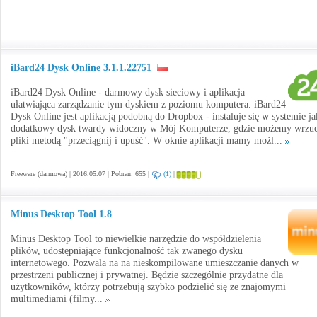
iBard24 Dysk Online 3.1.1.22751
iBard24 Dysk Online - darmowy dysk sieciowy i aplikacja
ułatwiająca zarządzanie tym dyskiem z poziomu komputera. iBard24
Dysk Online jest aplikacją podobną do Dropbox - instaluje się w systemie j
dodatkowy dysk twardy widoczny w Mój Komputerze, gdzie możemy wrzu
pliki metodą "przeciągnij i upuść". W oknie aplikacji mamy możl...
Freeware (darmowa) | 2016.05.07 | Pobrań: 655 |
(1)
|
Minus Desktop Tool 1.8
Minus Desktop Tool to niewielkie narzędzie do współdzielenia
plików, udostępniające funkcjonalność tak zwanego dysku
internetowego. Pozwala na na nieskompilowane umieszczanie danych w
przestrzeni publicznej i prywatnej. Będzie szczególnie przydatne dla
użytkowników, którzy potrzebują szybko podzielić się ze znajomymi
multimediami (filmy...