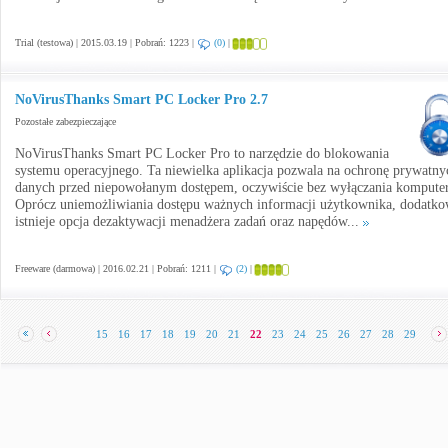
Trial (testowa) | 2015.03.19 | Pobrań: 1223 |
(0)
|
NoVirusThanks Smart PC Locker Pro 2.7
Pozostałe zabezpieczające
NoVirusThanks Smart PC Locker Pro to narzędzie do blokowania
systemu operacyjnego. Ta niewielka aplikacja pozwala na ochronę prywatny
danych przed niepowołanym dostępem, oczywiście bez wyłączania komputer
Oprócz uniemożliwiania dostępu ważnych informacji użytkownika, dodatk
istnieje opcja dezaktywacji menadżera zadań oraz napędów...
Freeware (darmowa) | 2016.02.21 | Pobrań: 1211 |
(2)
|
15
16
17
18
19
20
21
22
23
24
25
26
27
28
29