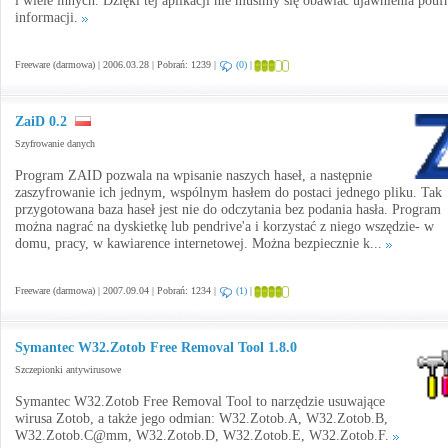
i wiele innych. Dzięki tej aplikacji nie musimy się obawiać ujawnienia pouf
informacji.
Freeware (darmowa) | 2006.03.28 | Pobrań: 1239 |
(0)
|
ZaiD 0.2
Szyfrowanie danych
Program ZAID pozwala na wpisanie naszych haseł, a następnie
zaszyfrowanie ich jednym, wspólnym hasłem do postaci jednego pliku. Tak
przygotowana baza haseł jest nie do odczytania bez podania hasła. Program
można nagrać na dyskietkę lub pendrive'a i korzystać z niego wszędzie- w
domu, pracy, w kawiarence internetowej. Można bezpiecznie k...
Freeware (darmowa) | 2007.09.04 | Pobrań: 1234 |
(1)
|
Symantec W32.Zotob Free Removal Tool 1.8.0
Szczepionki antywirusowe
Symantec W32.Zotob Free Removal Tool to narzędzie usuwające
wirusa Zotob, a także jego odmian: W32.Zotob.A, W32.Zotob.B,
W32.Zotob.C@mm, W32.Zotob.D, W32.Zotob.E, W32.Zotob.F.