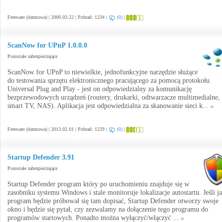
Freeware (darmowa) | 2006.03.22 | Pobrań: 1234 |
(0)
|
ScanNow for UPnP 1.0.0.0
Pozostałe zabezpieczające
ScanNow for UPnP to niewielkie, jednofunkcyjne narzędzie służące
do testowania sprzętu elektronicznego pracującego za pomocą protokołu
Universal Plug and Play - jest on odpowiedzialny za komunikację
bezprzewodowych urządzeń (routery, drukarki, odtwarzacze multimedialne,
smart TV, NAS). Aplikacja jest odpowiedzialna za skanowanie sieci k...
Freeware (darmowa) | 2013.02.01 | Pobrań: 1229 |
(0)
|
Startup Defender 3.91
Pozostałe zabezpieczające
Startup Defender program który po uruchomieniu znajduje się w
zasobniku systemu Windows i stale monitoruje lokalizacje autostartu. Jeśli ja
program będzie próbował się tam dopisać, Startup Defender otworzy swoje
okno i będzie się pytał, czy zezwalamy na dołączenie tego programu do
programów startowych. Ponadto można wyłączyć/włączyć ...