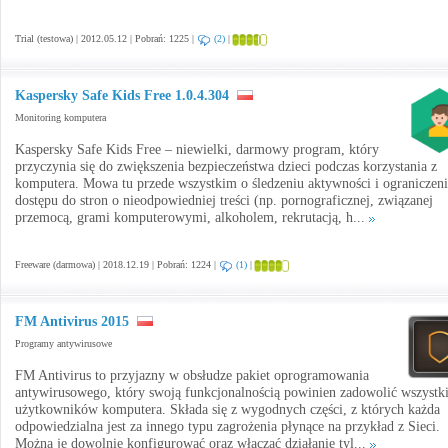
Trial (testowa) | 2012.05.12 | Pobrań: 1225 |
(2)
|
Kaspersky Safe Kids Free 1.0.4.304
Monitoring komputera
Kaspersky Safe Kids Free – niewielki, darmowy program, który
przyczynia się do zwiększenia bezpieczeństwa dzieci podczas korzystania z
komputera. Mowa tu przede wszystkim o śledzeniu aktywności i ograniczen
dostępu do stron o nieodpowiedniej treści (np. pornograficznej, związanej
przemocą, grami komputerowymi, alkoholem, rekrutacją, h...
Freeware (darmowa) | 2018.12.19 | Pobrań: 1224 |
(1)
|
FM Antivirus 2015
Programy antywirusowe
FM Antivirus to przyjazny w obsłudze pakiet oprogramowania
antywirusowego, który swoją funkcjonalnością powinien zadowolić wszystk
użytkowników komputera. Składa się z wygodnych części, z których każda
odpowiedzialna jest za innego typu zagrożenia płynące na przykład z Sieci.
Można je dowolnie konfigurować oraz włączać działanie tyl...