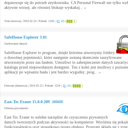
dopasowuje się do potrzeb użytkownika. CA Personal Firewall nie tylko wy
aktywne wirusy, ale również blokuje wyskakuj...
Trial (testowa) | 2010.02.24 | Pobrań: 1256 |
(0)
|
SafeHouse Explorer 3.01
Szyfrowanie danych
SafeHouse Explorer to program, dzięki któremu utworzymy foldery
o dowolnej pojemności, które następnie zostaną skutecznie zaszyfrowane
utworzonym przez nas hasłem. Umożliwi to zabezpieczenie danych zawarty
katalogu przed niepowołanym dostępem. Ten z kolei jest możliwy z poziom
aplikacji po wpisaniu hasła i jest bardzo wygodny; prog...
Freeware (darmowa) | 2014.05.22 | Pobrań: 1254 |
(0)
|
East-Tec Eraser 15.0.0.209
Ochrona prywatności
East-Tec Eraser to solidne narzędzie do czyszczenia prywatnych
danych tworzonych podczas aktywności na komputerze. Wyróżnia się pokaź
funkcjonalnością oraz stosunkowo prostą obsługą. Program składa się z trze