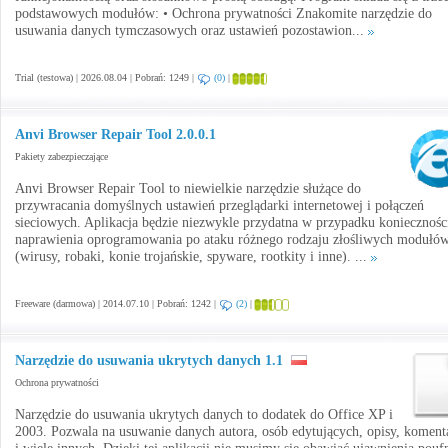
podstawowych modułów: • Ochrona prywatności Znakomite narzędzie do
usuwania danych tymczasowych oraz ustawień pozostawion...
Trial (testowa) | 2026.08.04 | Pobrań: 1249 |
(0)
|
Anvi Browser Repair Tool 2.0.0.1
Pakiety zabezpieczające
Anvi Browser Repair Tool to niewielkie narzędzie służące do
przywracania domyślnych ustawień przeglądarki internetowej i połączeń
sieciowych. Aplikacja będzie niezwykle przydatna w przypadku koniecznośc
naprawienia oprogramowania po ataku różnego rodzaju złośliwych modułó
(wirusy, robaki, konie trojańskie, spyware, rootkity i inne). ...
Freeware (darmowa) | 2014.07.10 | Pobrań: 1242 |
(2)
|
Narzędzie do usuwania ukrytych danych 1.1
Ochrona prywatności
Narzędzie do usuwania ukrytych danych to dodatek do Office XP i
2003. Pozwala na usuwanie danych autora, osób edytujących, opisy, koment