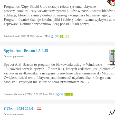
Programos XSpy Shield Gold skanuje rejestr systemu, aktywne
procesy, cookies i cały wewnętrzny system plików w poszukiwaniu błędów i
aplikacji, które otrzymały dostęp do naszego komputera bez naszej zgody.
Program również skanuje lokalne pliki i foldery dzięki czemu wykrywa adw
i spyware. Definicje szkodników liczą ponad 13000 pozycj...
Trial (testowa) | 2007.11.09 | Pobrań: 1315 |
(0)
|
Spybot Anti-Beacon 1.5.0.35
Ochrona prywatności
Spybot Anti-Beacon to program do blokowania usług w Windowsie
10 (również wcześniejszych – 7 oraz 8.1), których zadaniem jest „śledzenie”
zachowań użytkownika, a następnie przesyłanie ich anonimowo do Microsof
Zwiększa dzięki temu faktyczną anonimowość użytkownika, którego dane
osobiste i statystyki nie są już od teraz przedmiotem ba...
Freeware (darmowa) | 2015.12.26 | Pobrań: 1314 |
(0)
|
GClean 2024 224.01
Ochrona prywatności