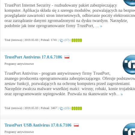
TrustPort Internet Security - rozbudowany pakiet zabezpieczający
komputer. Aplikacja składa się z szeregu modułów, pozwalających na bezpie
przeglądanie zawartości stron internetowych, odbieranie poczty elektroniczn
oraz zarządzanie danymi zgromadzonymi na dysku twardym. Narzędzie,
podobnie jak inne oprogramowanie firmy TrustPort, ...
Trial (testowa) | 2019.05.03 | Pobrań: 1741 |
(17)
|
TrustPort Antivirus 17.0.6.7106
Programy antywirusowe
TrustPort Antivirus - program antywirusowy firmy TrustPort,
znanego producenta oprogramowania zabezpieczającego. Oferuje podstawo
zestaw funkcji, pozwalających na ochronę komputera przed zagrożeniami.
Narzędzie zwalcza malware wszelkiej maści: wirusy, robaki, konie trojański
oraz oprogramowanie szpiegowskie. Pozwala na skanowanie wyb...
Trial (testowa) | 2019.05.03 | Pobrań: 3467 |
(13)
|
TrustPort USB Antivirus 17.0.6.7106
Programy antywirusowe