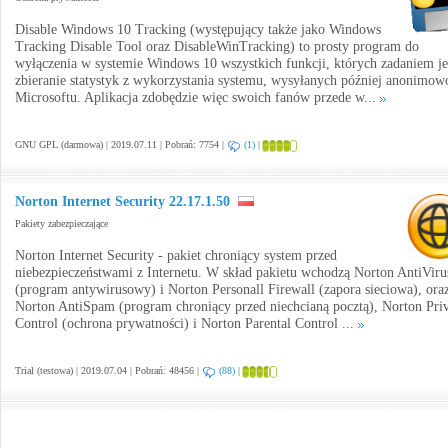
Disable Windows 10 Tracking (występujący także jako Windows
Tracking Disable Tool oraz DisableWinTracking) to prosty program do
wyłączenia w systemie Windows 10 wszystkich funkcji, których zadaniem je
zbieranie statystyk z wykorzystania systemu, wysyłanych później anonimow
Microsoftu. Aplikacja zdobędzie więc swoich fanów przede w...
GNU GPL (darmowa) | 2019.07.11 | Pobrań: 7754 |
(1)
|
Norton Internet Security 22.17.1.50
Pakiety zabezpieczające
Norton Internet Security - pakiet chroniący system przed
niebezpieczeństwami z Internetu. W skład pakietu wchodzą Norton AntiViru
(program antywirusowy) i Norton Personall Firewall (zapora sieciowa), ora
Norton AntiSpam (program chroniący przed niechcianą pocztą), Norton Pri
Control (ochrona prywatności) i Norton Parental Control ...
Trial (testowa) | 2019.07.04 | Pobrań: 48456 |
(88)
|