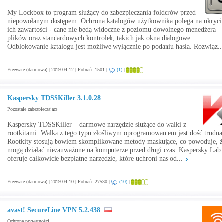
My Lockbox to program służący do zabezpieczania folderów przed
niepowołanym dostępem. Ochrona katalogów użytkownika polega na ukryci
ich zawartości - dane nie będą widoczne z poziomu dowolnego menedżera
plików oraz standardowych kontrolek, takich jak okna dialogowe.
Odblokowanie katalogu jest możliwe wyłącznie po podaniu hasła. Rozwiąz.
Freeware (darmowa) | 2019.04.12 | Pobrań: 1501 |
(1)
|
Kaspersky TDSSKiller 3.1.0.28
Pozostałe zabezpieczające
Kaspersky TDSSKiller – darmowe narzędzie służące do walki z
rootkitami. Walka z tego typu złośliwym oprogramowaniem jest dość trudna
Rootkity stosują bowiem skomplikowane metody maskujące, co powoduje, 
mogą działać niezauważone na komputerze przed długi czas. Kaspersky Lab
oferuje całkowicie bezpłatne narzędzie, które uchroni nas od...
Freeware (darmowa) | 2019.04.10 | Pobrań: 27530 |
(10)
|
avast! SecureLine VPN 5.2.438
Ochrona prywatności