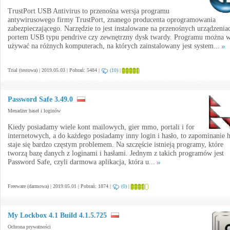
TrustPort USB Antivirus to przenośna wersja programu
antywirusowego firmy TrustPort, znanego producenta oprogramowania
zabezpieczającego. Narzędzie to jest instalowane na przenośnych urządzenia
portem USB typu pendrive czy zewnętrzny dysk twardy. Programu można w
używać na różnych komputerach, na których zainstalowany jest system...
Trial (testowa) | 2019.05.03 | Pobrań: 5484 |
(10)
|
Password Safe 3.49.0
Menadżer haseł i loginów
Kiedy posiadamy wiele kont mailowych, gier mmo, portali i for
internetowych, a do każdego posiadamy inny login i hasło, to zapominanie h
staje się bardzo częstym problemem. Na szczęście istnieją programy, które
tworzą bazę danych z loginami i hasłami. Jednym z takich programów jest
Password Safe, czyli darmowa aplikacja, która u...
Freeware (darmowa) | 2019.05.01 | Pobrań: 1874 |
(0)
|
My Lockbox 4.1 Build 4.1.5.725
Ochrona prywatności