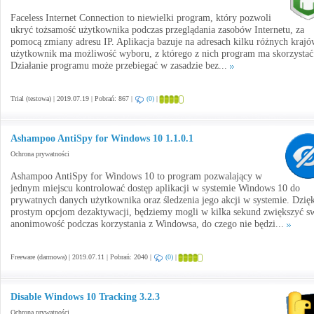
Faceless Internet Connection to niewielki program, który pozwoli
ukryć tożsamość użytkownika podczas przeglądania zasobów Internetu, za
pomocą zmiany adresu IP. Aplikacja bazuje na adresach kilku różnych krajó
użytkownik ma możliwość wyboru, z którego z nich program ma skorzystać
Działanie programu może przebiegać w zasadzie bez...
Trial (testowa) | 2019.07.19 | Pobrań: 867 |
(0)
|
Ashampoo AntiSpy for Windows 10 1.1.0.1
Ochrona prywatności
Ashampoo AntiSpy for Windows 10 to program pozwalający w
jednym miejscu kontrolować dostęp aplikacji w systemie Windows 10 do
prywatnych danych użytkownika oraz śledzenia jego akcji w systemie. Dzię
prostym opcjom dezaktywacji, będziemy mogli w kilka sekund zwiększyć s
anonimowość podczas korzystania z Windowsa, do czego nie będzi...
Freeware (darmowa) | 2019.07.11 | Pobrań: 2040 |
(0)
|
Disable Windows 10 Tracking 3.2.3
Ochrona prywatności