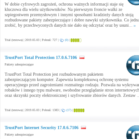
W dobie cyfrowych zagrożeń, ochrona ważnych informacji staje się
kluczowa dla wielu użytkowników. Na pierwszym froncie walki ze
szpiegostwem przemysłowym i innymi sposobami kradzieży danych stoją
rozbudowane pakiety zabezpieczające i dobre nawyki użytkownika. Co jedn
zrobić, by przechwyconych danych nie dało się odczytać oraz by usuni...
Trial (testowa) | 2019.05.03 | Pobrań: 727 |
(0)
|
TrustPort Total Protection 17.0.6.7106
Pakiety zabezpieczające
TrustPort Total Protection jest rozbudowanym pakietem
zabezpieczającym komputer. Zapewnia kompleksową ochronę systemu
operacyjnego przed zagrożeniami rozmaitego rodzaju. Pozwala na wykrywa
robaków i innego typu malware, swobodne przeglądanie stron internetowyc
oraz skrzynki poczty elektronicznej i szyfrowanie zbiorów danych. Zestaw .
Trial (testowa) | 2019.05.03 | Pobrań: 1383 |
(17)
|
TrustPort Internet Security 17.0.6.7106
Pakiety zabezpieczające