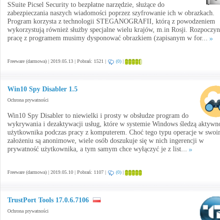
SSuite Picsel Security to bezpłatne narzędzie, służące do
zabezpieczania naszych wiadomości poprzez szyfrowanie ich w obrazkach.
Program korzysta z technologii STEGANOGRAFII, którą z powodzeniem
wykorzystują również służby specjalne wielu krajów, m.in Rosji. Rozpoczyn
pracę z programem musimy dysponować obrazkiem (zapisanym w for...
Freeware (darmowa) | 2019.05.13 | Pobrań: 1521 |
(0)
|
Win10 Spy Disabler 1.5
Ochrona prywatności
Win10 Spy Disabler to niewielki i prosty w obsłudze program do
wykrywania i dezaktywacji usług, które w systemie Windows śledzą aktywn
użytkownika podczas pracy z komputerem. Choć tego typu operacje w swo
założeniu są anonimowe, wiele osób doszukuje się w nich ingerencji w
prywatność użytkownika, a tym samym chce wyłączyć je z list...
Freeware (darmowa) | 2019.05.10 | Pobrań: 1107 |
(0)
|
TrustPort Tools 17.0.6.7106
Ochrona prywatności