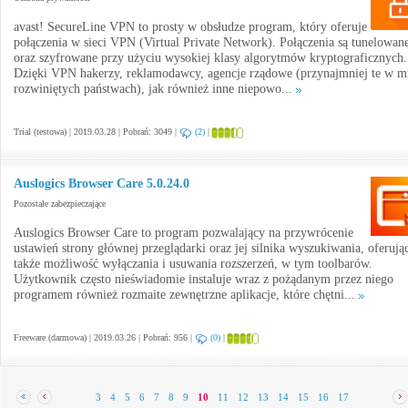
avast! SecureLine VPN to prosty w obsłudze program, który oferuje
połączenia w sieci VPN (Virtual Private Network). Połączenia są tunelowan
oraz szyfrowane przy użyciu wysokiej klasy algorytmów kryptograficznych.
Dzięki VPN hakerzy, reklamodawcy, agencje rządowe (przynajmniej te w m
rozwiniętych państwach), jak również inne niepowo...
Trial (testowa) | 2019.03.28 | Pobrań: 3049 |
(2)
|
Auslogics Browser Care 5.0.24.0
Pozostałe zabezpieczające
Auslogics Browser Care to program pozwalający na przywrócenie
ustawień strony głównej przeglądarki oraz jej silnika wyszukiwania, oferują
także możliwość wyłączania i usuwania rozszerzeń, w tym toolbarów.
Użytkownik często nieświadomie instaluje wraz z pożądanym przez niego
programem również rozmaite zewnętrzne aplikacje, które chętni...
Freeware (darmowa) | 2019.03.26 | Pobrań: 956 |
(0)
|
3
4
5
6
7
8
9
10
11
12
13
14
15
16
17