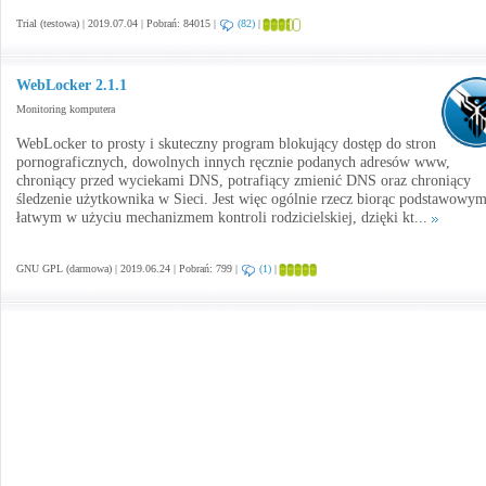
Trial (testowa) | 2019.07.04 | Pobrań: 84015 |
(82)
|
WebLocker 2.1.1
Monitoring komputera
WebLocker to prosty i skuteczny program blokujący dostęp do stron
pornograficznych, dowolnych innych ręcznie podanych adresów www,
chroniący przed wyciekami DNS, potrafiący zmienić DNS oraz chroniący
śledzenie użytkownika w Sieci. Jest więc ogólnie rzecz biorąc podstawowym
łatwym w użyciu mechanizmem kontroli rodzicielskiej, dzięki kt...
GNU GPL (darmowa) | 2019.06.24 | Pobrań: 799 |
(1)
|