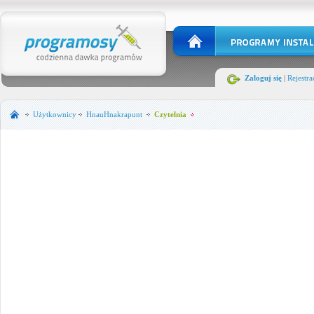
Zaloguj się
|
Rejestra
Użytkownicy
HnauHnakrapunt
Czytelnia